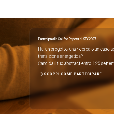
Blog
Report
OLTRE KEY
Key Choice
Green Jobs & Skills
Partecipa alla Call for Papers di KEY 2027
ORGANIZZA IL TUO SOGGIORNO
Hai un progetto, una ricerca o un caso ap
Scopri Rimini
transizione energetica?
Candida il tuo abstract entro il 25 sett
Esporre
arrow_forward
SCOPRI COME PARTECIPARE
Prenota il tuo spazio