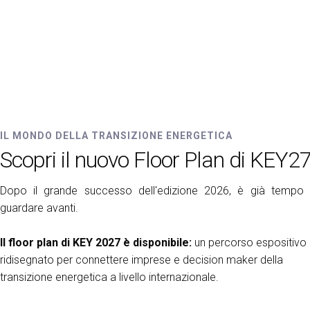
ESPORRE
Richiedi un preventivo
Perchè esporre
Info utili per espositori
Pacchetti di visibilità
Area riservata espositori
VISITARE
IL MONDO DELLA TRANSIZIONE ENERGETICA
Perchè visitare
Scopri il nuovo Floor Plan di KEY2
Info utili visitatori
Catalogo espositori
Dopo il grande successo dell'edizione 2026, è già tempo 
Area riservata visitatori
guardare avanti.
Biglietti
Il floor plan di KEY 2027 è disponibile:
un percorso espositivo
EVENTI
ridisegnato per connettere imprese e decision maker della
On Demand
transizione energetica a livello internazionale.
Call for paper
Comitato Tecnico Scientifico