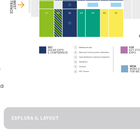
7
di
ESPLORA IL LAYOUT