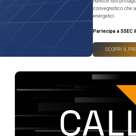
riunisce tutti protag
convegnistico che a
energetici.
Partecipa a SSEC i
SCOPRI IL P