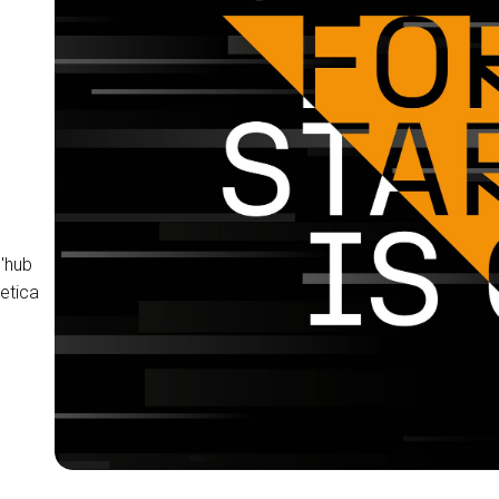
l'hub
getica