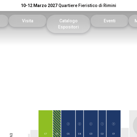
10-12 Marzo 2027
Quartiere Fieristico di Rimini
Visita
Catalogo
Eventi
Espositori
n preventivo
Area riservata visitatori
Catalogo KEY
Palinsesto Convegn
vata espositori
Biglietti
Catalogo DPE
Comitato Tecnico Sc
Info utili
On Demand
l tuo brand
Come arrivare
Report
Faq