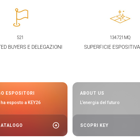
521
134.721
MQ
ED BUYERS E DELEGAZIONI
SUPERFICIE ESPOSITIV
O ESPOSITORI
ABOUT US
i ha esposto a KEY26
L’energia del futuro
arrow_circle_right
 CATALOGO
SCOPRI KEY