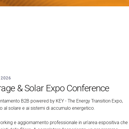
 2026
rage & Solar Expo Conference
arrow_circle_right
ONE
untamento B2B powered by KEY - The Energy Transition Expo,
 al solare e ai sistemi di accumulo energetico.
working e aggiornamento professionale in un'area espositiva che