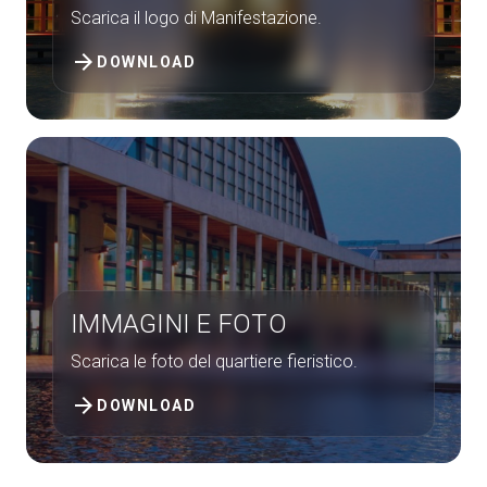
Scarica il logo di Manifestazione.
arrow_circle_right
ESPONI A KEY27
arrow_forward
DOWNLOAD
person
AREA RISERVATA VISITATORI
IT
EN
A cura di:
IMMAGINI E FOTO
Scarica le foto del quartiere fieristico.
arrow_forward
DOWNLOAD