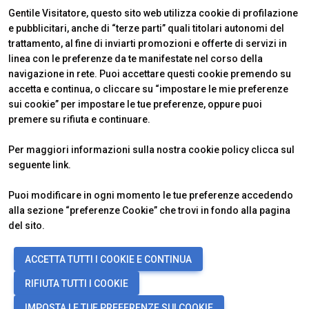
Gentile Visitatore, questo sito web utilizza cookie di profilazione
e pubblicitari, anche di “terze parti” quali titolari autonomi del
trattamento, al fine di inviarti promozioni e offerte di servizi in
linea con le preferenze da te manifestate nel corso della
navigazione in rete. Puoi accettare questi cookie premendo su
accetta e continua, o cliccare su “impostare le mie preferenze
sui cookie” per impostare le tue preferenze, oppure puoi
premere su rifiuta e continuare.
Official Carrier
Per maggiori informazioni sulla nostra cookie policy clicca sul
seguente
link
.
Puoi modificare in ogni momento le tue preferenze accedendo
alla sezione “preferenze Cookie” che trovi in fondo alla pagina
del sito.
© 2026
ITALIAN EXHIBITION GROUP SpA - Via Emilia 155, 47921 Rimini
ACCETTA TUTTI I COOKIE E CONTINUA
(Italy) - Registro Imprese Rimini e C.F./P.I. 00139440408 - Cap. Soc.
52.214.897 i.v. -
Copyright & disclaimer
-
Privacy Policy
-
Cookie
RIFIUTA TUTTI I COOKIE
Policy
-
Preferenze Cookie
IMPOSTA LE TUE PREFERENZE SUI COOKIE