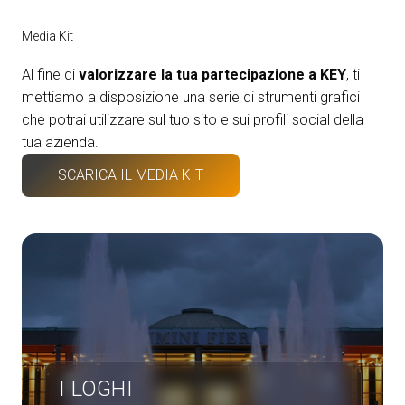
Media Room
arrow_right
Media Kit
Esporre
S
Al fine di
valorizzare la tua partecipazione a KEY
, ti
mettiamo a disposizione una serie di strumenti grafici
Prenota il tuo spazio
A
che potrai utilizzare sul tuo sito e sui profili social della
tua azienda.
SCARICA IL MEDIA KIT
S
I LOGHI