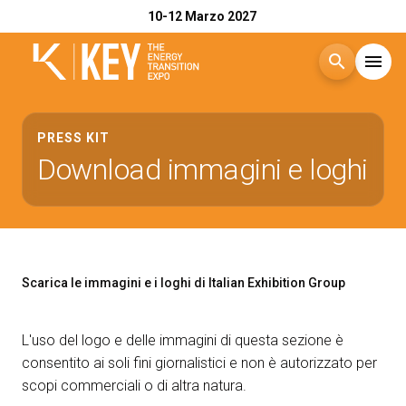
10-12 Marzo 2027
search
menu
Menù
arrow_right
PRESS KIT
Download immagini e loghi
Esponi
arrow_right
Visita
arrow_right
Scarica le immagini e i loghi di Italian Exhibition Group
Catalogo Espositori 2026
arrow_right
L'uso del logo e delle immagini di questa sezione è
Eventi
arrow_right
consentito ai soli fini giornalistici e non è autorizzato per
scopi commerciali o di altra natura.