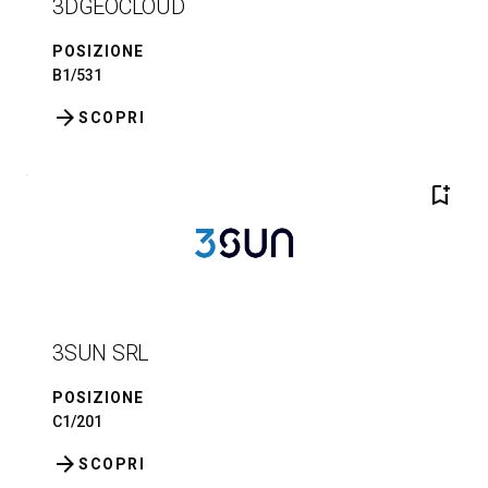
3DGEOCLOUD
POSIZIONE
B1/531
arrow_forward
SCOPRI
bookmark_add
3SUN SRL
POSIZIONE
C1/201
arrow_forward
SCOPRI