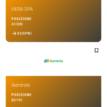
HERA SPA
POSIZIONE
A1/200
arrow_forward
SCOPRI
bookmark_add
Iberdrola
POSIZIONE
B3/101