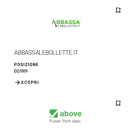
bookmark_add
ABBASSALEBOLLETTE.IT
POSIZIONE
D2/009
arrow_forward
SCOPRI
bookmark_add