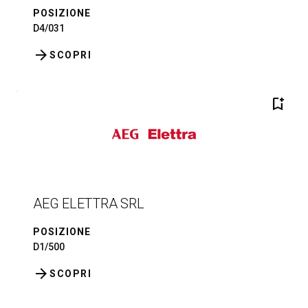
POSIZIONE
D4/031
arrow_forward
SCOPRI
bookmark_add
AEG ELETTRA SRL
POSIZIONE
D1/500
arrow_forward
SCOPRI