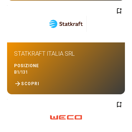
bookmark_add
STATKRAFT ITALIA SRL
POSIZIONE
B1/131
arrow_forward
SCOPRI
bookmark_add