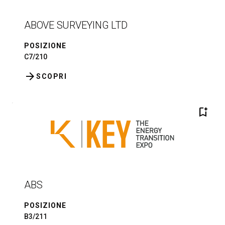
ABOVE SURVEYING LTD
POSIZIONE
C7/210
arrow_forward
SCOPRI
bookmark_add
ABS
POSIZIONE
B3/211