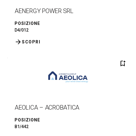
AENERGY POWER SRL
POSIZIONE
D4/012
arrow_forward
SCOPRI
bookmark_add
AEOLICA – ACROBATICA
POSIZIONE
B1/442