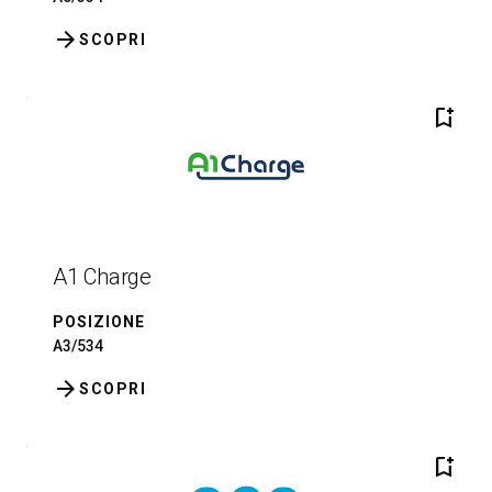
arrow_forward
SCOPRI
bookmark_add
A1 Charge
POSIZIONE
A3/534
arrow_forward
SCOPRI
bookmark_add