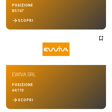
POSIZIONE
B3/147
arrow_forward
SCOPRI
bookmark_add
EWIVA SRL
POSIZIONE
A4/110
arrow_forward
SCOPRI