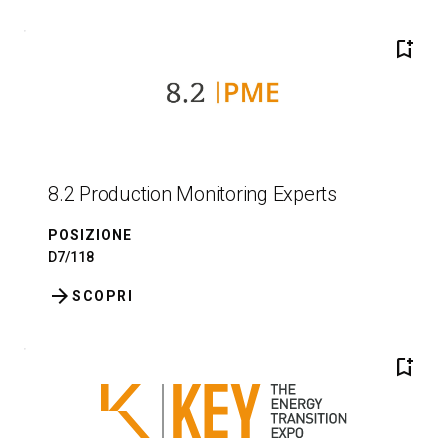
bookmark_add
8.2 Production Monitoring Experts
POSIZIONE
D7/118
arrow_forward
SCOPRI
bookmark_add