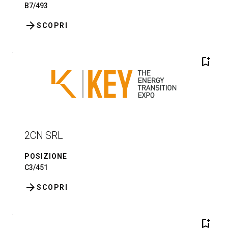
B7/493
arrow_forward
SCOPRI
bookmark_add
2CN SRL
POSIZIONE
C3/451
arrow_forward
SCOPRI
bookmark_add