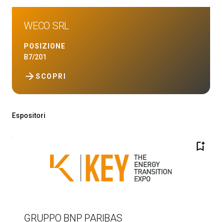
WECO SRL
POSIZIONE
B7/201
arrow_forward
SCOPRI
Espositori
bookmark_add
GRUPPO BNP PARIBAS