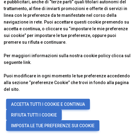
e pubblicitari, anche di “terze parti” quali titolari autonomi del
trattamento, al fine di inviarti promozioni e offerte di servizi in
linea con le preferenze da te manifestate nel corso della
navigazione in rete. Puoi accettare questi cookie premendo su
accetta e continua, o cliccare su “impostare le mie preferenze
sui cookie” per impostare le tue preferenze, oppure puoi
premere su rifiuta e continuare.
Per maggiori informazioni sulla nostra cookie policy clicca sul
seguente
link
.
Puoi modificare in ogni momento le tue preferenze accedendo
ABOUT
ESPORRE
alla sezione “preferenze Cookie” che trovi in fondo alla pagina
Edizione 2026
Richiedi un preventivo
Contatti
Info utili per espositori
del sito.
Faq
Area riservata espositore
VISITARE
ORGANIZZA IL TUO
ACCETTA TUTTI I COOKIE E CONTINUA
Perchè visitare
SOGGIORNO
Biglietti, date e orari
Come arrivare
RIFIUTA TUTTI I COOKIE
Area riservata visitatore
Scopri Rimini
IMPOSTA LE TUE PREFERENZE SUI COOKIE