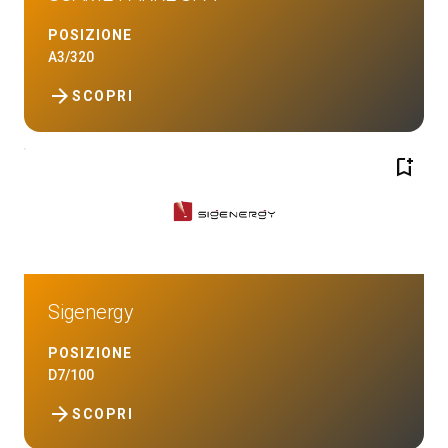
POSIZIONE
A3/320
arrow_forward
SCOPRI
bookmark_add
Sigenergy
POSIZIONE
D7/100
arrow_forward
SCOPRI