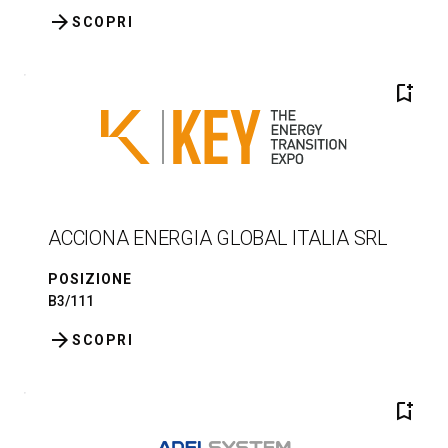
arrow_forward
SCOPRI
bookmark_add
ACCIONA ENERGIA GLOBAL ITALIA SRL
POSIZIONE
B3/111
arrow_forward
SCOPRI
bookmark_add