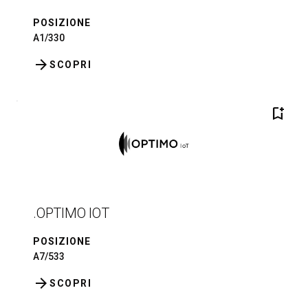
POSIZIONE
A1/330
arrow_forward
SCOPRI
bookmark_add
.OPTIMO IOT
POSIZIONE
A7/533
arrow_forward
SCOPRI