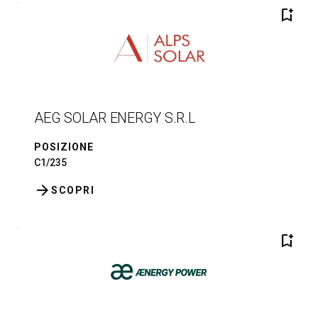
bookmark_add
AEG SOLAR ENERGY S.R.L
POSIZIONE
C1/235
arrow_forward
SCOPRI
bookmark_add