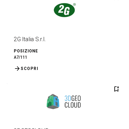
2G Italia S.r.l.
POSIZIONE
A7/111
arrow_forward
SCOPRI
bookmark_add