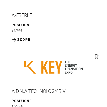
A-EBERLE
POSIZIONE
B1/441
arrow_forward
SCOPRI
bookmark_add
A.D.N.A TECHNOLOGY B.V
POSIZIONE
A5/334