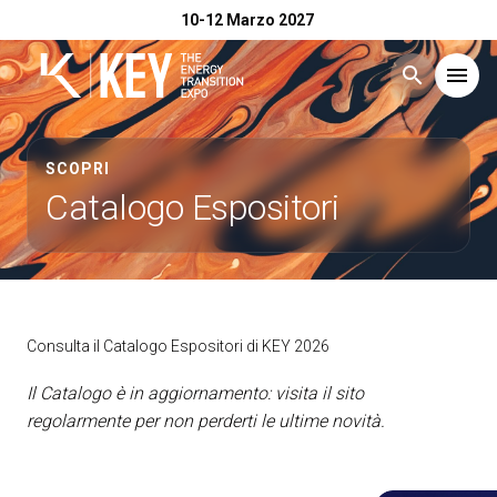
10-12 Marzo 2027
search
menu
Menù
arrow_right
SCOPRI
Catalogo Espositori
Esponi
arrow_right
Visita
arrow_right
Consulta il Catalogo Espositori di KEY 2026
Catalogo Espositori 2026
arrow_right
Il Catalogo è in aggiornamento: visita il sito
regolarmente per non perderti le ultime novità.
Eventi
arrow_right