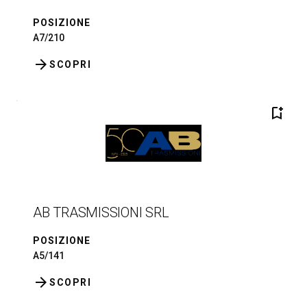
POSIZIONE
A7/210
arrow_forward
SCOPRI
bookmark_add
AB TRASMISSIONI SRL
POSIZIONE
A5/141
arrow_forward
SCOPRI