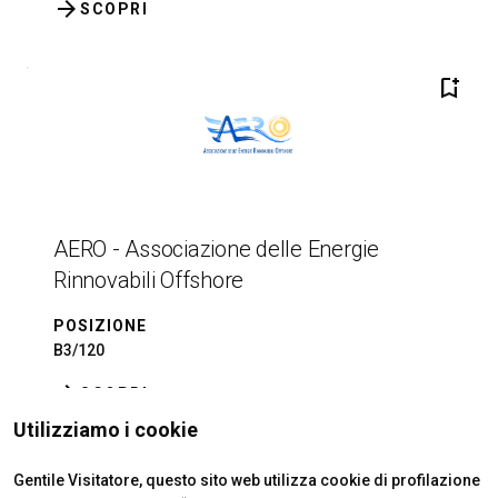
arrow_forward
SCOPRI
bookmark_add
AERO - Associazione delle Energie
Rinnovabili Offshore
POSIZIONE
B3/120
arrow_forward
SCOPRI
Utilizziamo i cookie
Gentile Visitatore, questo sito web utilizza cookie di profilazione
add