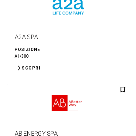
A2A SPA
POSIZIONE
A1/300
arrow_forward
SCOPRI
bookmark_add
AB ENERGY SPA