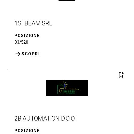
1STBEAM SRL
POSIZIONE
D3/520
arrow_forward
SCOPRI
bookmark_add
2B AUTOMATION D.O.O.
POSIZIONE