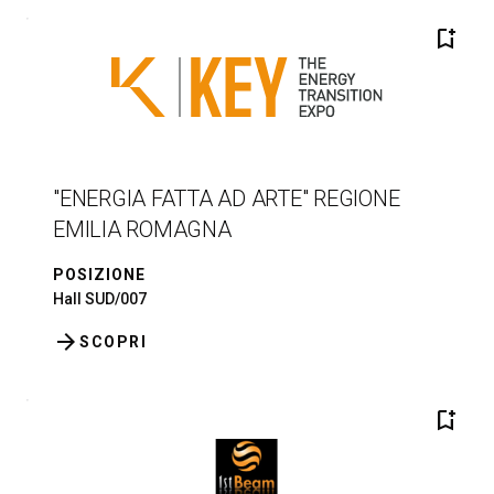
bookmark_add
"ENERGIA FATTA AD ARTE" REGIONE
EMILIA ROMAGNA
POSIZIONE
Hall SUD/007
arrow_forward
SCOPRI
bookmark_add