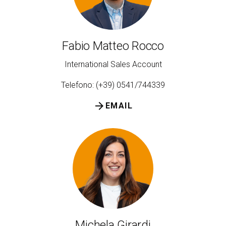
Fabio Matteo Rocco
International Sales Account
Telefono: (+39) 0541/744339
arrow_forward
EMAIL
Michela Girardi