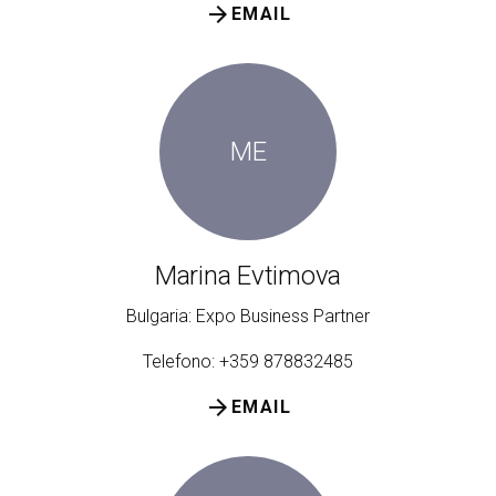
arrow_forward
EMAIL
ME
Marina Evtimova
Bulgaria: Expo Business Partner
Telefono: +359 878832485
arrow_forward
EMAIL