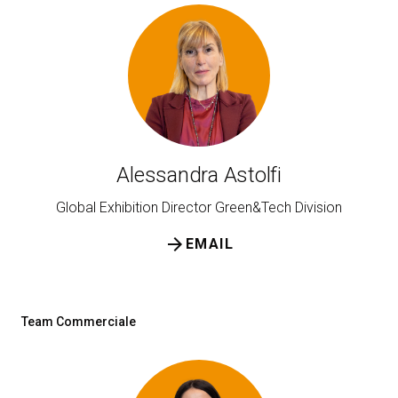
Media Room
arrow_right
Esporre
S
Prenota il tuo spazio
A
Alessandra Astolfi
Global Exhibition Director Green&Tech Division
S
arrow_forward
EMAIL
Team Commerciale