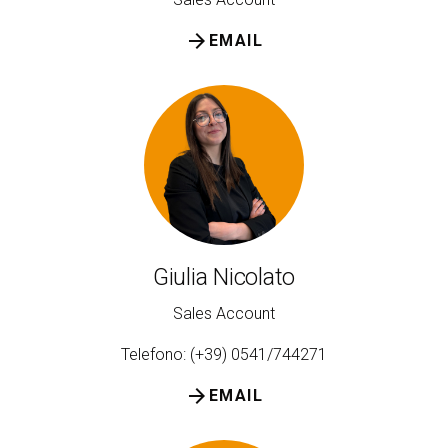
arrow_forward
EMAIL
Giulia Nicolato
Sales Account
Telefono: (+39) 0541/744271
arrow_forward
EMAIL