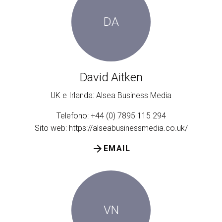
DA
David Aitken
UK e Irlanda: Alsea Business Media
Telefono: +44 (0) 7895 115 294
Sito web:
https://alseabusinessmedia.co.uk/
arrow_forward
EMAIL
VN