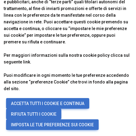
e pubblicitari, anche di “terze parti” quali titolari autonomi del
Telefono: (+39) 335 6401546
trattamento, al fine di inviarti promozioni e offerte di servizi in
arrow_forward
linea con le preferenze da te manifestate nel corso della
EMAIL
navigazione in rete. Puoi accettare questi cookie premendo su
accetta e continua, o cliccare su “impostare le mie preferenze
sui cookie” per impostare le tue preferenze, oppure puoi
premere su rifiuta e continuare.
EB
Per maggiori informazioni sulla nostra cookie policy clicca sul
seguente
link
.
Puoi modificare in ogni momento le tue preferenze accedendo
alla sezione “preferenze Cookie” che trovi in fondo alla pagina
Elena Bianco
del sito.
Spagna: Camera di Commercio a Madrid
ACCETTA TUTTI I COOKIE E CONTINUA
Telefono: (+34) 915 900 900
RIFIUTA TUTTI I COOKIE
Sito web:
https://www.italcamara-es.com/
IMPOSTA LE TUE PREFERENZE SUI COOKIE
arrow_forward
EMAIL