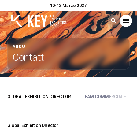
10-12 Marzo 2027
search
menu
Menù
arrow_right
ABOUT
Contatti
Esponi
arrow_right
Visita
arrow_right
GLOBAL EXHIBITION DIRECTOR
TEAM COMMERCIALE
Catalogo Espositori 2026
arrow_right
Eventi
arrow_right
Global Exhibition Director