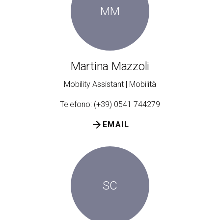
MM
Martina Mazzoli
Mobility Assistant | Mobilità
Telefono: (+39) 0541 744279
arrow_forward
EMAIL
SC