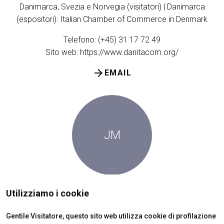
Danimarca, Svezia e Norvegia (visitatori) | Danimarca
(espositori): Italian Chamber of Commerce in Denmark
Telefono: (+45) 31 17 72 49
Sito web:
https://www.danitacom.org/
arrow_forward
EMAIL
JM
Janina Mathiasz
Utilizziamo i cookie
Ungheria
Gentile Visitatore, questo sito web utilizza cookie di profilazione