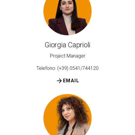
arrow_circle_right
ESPONI A KEY27
person
AREA RISERVATA VISITATORI
Giorgia Caprioli
IT
EN
A cura di:
Project Manager
Telefono: (+39) 0541/744120
arrow_forward
EMAIL