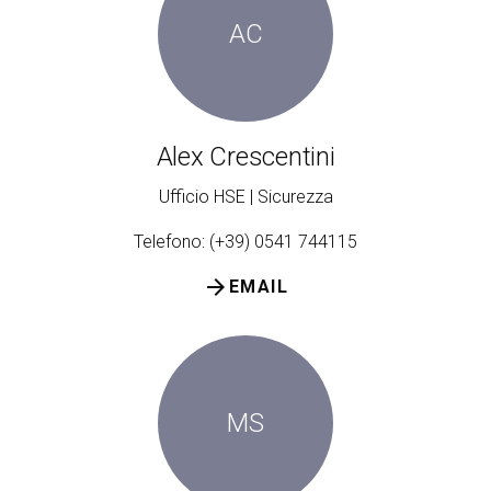
AC
Alex Crescentini
Ufficio HSE | Sicurezza
Telefono: (+39) 0541 744115
arrow_forward
EMAIL
MS