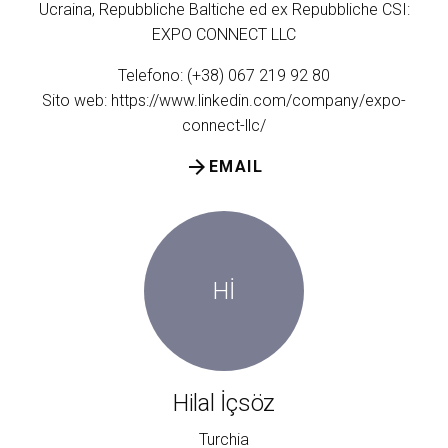
Ucraina, Repubbliche Baltiche ed ex Repubbliche CSI:
EXPO CONNECT LLC
Telefono: (+38) 067 219 92 80
Sito web:
https://www.linkedin.com/company/expo-
connect-llc/
arrow_forward
EMAIL
Hİ
Hilal İçsöz
Turchia