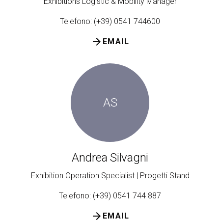
Exhibitions Logistic & Mobility Manager
Telefono: (+39) 0541 744600
arrow_forward
EMAIL
AS
Andrea Silvagni
Exhibition Operation Specialist | Progetti Stand
Telefono: (+39) 0541 744 887
arrow_forward
EMAIL