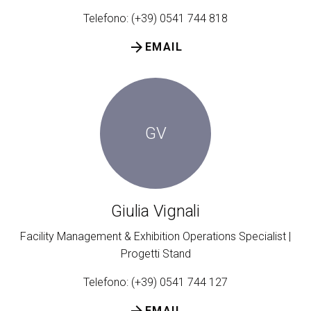
Telefono: (+39) 0541 744 818
arrow_forward
EMAIL
GV
Giulia Vignali
Facility Management & Exhibition Operations Specialist |
Progetti Stand
Telefono: (+39) 0541 744 127
arrow_forward
EMAIL