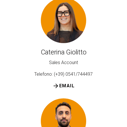
Caterina Giolitto
Sales Account
Telefono: (+39) 0541/744497
arrow_forward
EMAIL