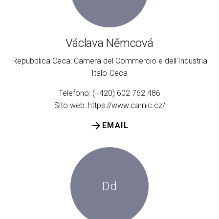
Václava Němcová
Repubblica Ceca: Camera del Commercio e dell'Industria
Italo-Ceca
Telefono: (+420) 602 762 486
Sito web:
https://www.camic.cz/
arrow_forward
EMAIL
Dd