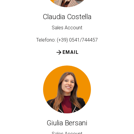
Claudia Costella
Sales Account
Telefono: (+39) 0541/744457
arrow_forward
EMAIL
Giulia Bersani
Sales Account