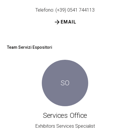
Telefono: (+39) 0541 744113
arrow_forward
EMAIL
Team Servizi Espositori
SO
Services Office
Exhibitors Services Specialist