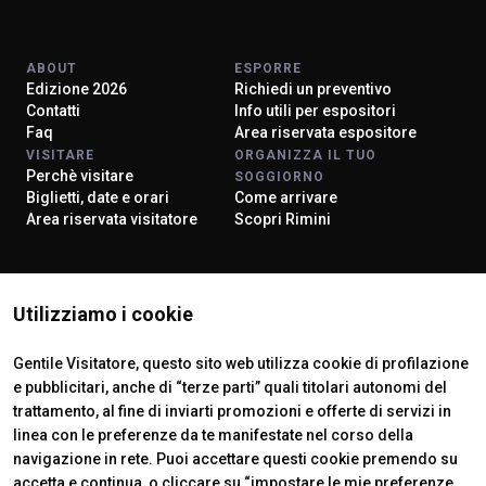
ABOUT
ESPORRE
Edizione 2026
Richiedi un preventivo
Contatti
Info utili per espositori
Faq
Area riservata espositore
VISITARE
ORGANIZZA IL TUO
Perchè visitare
SOGGIORNO
Biglietti, date e orari
Come arrivare
Area riservata visitatore
Scopri Rimini
ISTITUTI CERTIFICATORI
Utilizziamo i cookie
Gentile Visitatore, questo sito web utilizza cookie di profilazione
e pubblicitari, anche di “terze parti” quali titolari autonomi del
trattamento, al fine di inviarti promozioni e offerte di servizi in
linea con le preferenze da te manifestate nel corso della
navigazione in rete. Puoi accettare questi cookie premendo su
accetta e continua, o cliccare su “impostare le mie preferenze