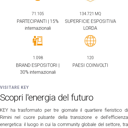
arrow_circle_right
ESPONI A KEY27
71.105
134.721
MQ
PARTECIPANTI | 15%
SUPERFICIE ESPOSITIVA
internazionali
LORDA
person
AREA RISERVATA VISITATORI
IT
EN
A cura di:
1.098
120
BRAND ESPOSITORI |
PAESI COINVOLTI
30% internazionali
VISITARE KEY
Scopri l'energia del futuro
KEY ha trasformato per tre giornate il quartiere fieristico di
Rimini nel cuore pulsante della transizione e dell’efficienza
energetica: il luogo in cui la community globale del settore, tra