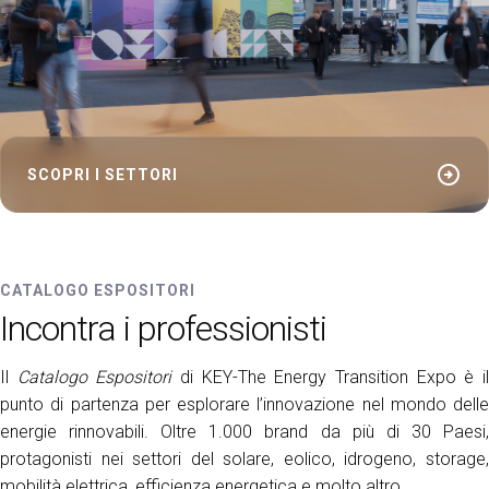
arrow_circle_right
SCOPRI I SETTORI
CATALOGO ESPOSITORI
Incontra i professionisti
Il
Catalogo Espositori
di KEY-The Energy Transition Expo è i
punto di partenza per esplorare l’innovazione nel mondo delle
energie rinnovabili. Oltre 1.000 brand da più di 30 Paesi,
protagonisti nei settori del solare, eolico, idrogeno, storage,
mobilità elettrica, efficienza energetica e molto altro.