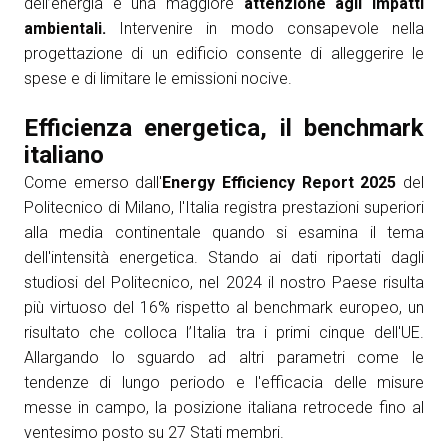
dell’energia e una maggiore
attenzione agli impatti
ambientali.
Intervenire in modo consapevole nella
arrow_circle_right
ESPONI A KEY27
progettazione di un edificio consente di alleggerire le
spese e di limitare le emissioni nocive.
person
AREA RISERVATA VISITATORI
Efficienza energetica, il benchmark
italiano
IT
EN
A cura di:
Come emerso dall'
Energy Efficiency Report 2025
del
Politecnico di Milano, l'Italia registra prestazioni superiori
alla media continentale quando si esamina il tema
dell'intensità energetica. Stando ai dati riportati dagli
studiosi del Politecnico, nel 2024 il nostro Paese risulta
più virtuoso del 16% rispetto al benchmark europeo, un
risultato che colloca l’Italia tra i primi cinque dell'UE.
Allargando lo sguardo ad altri parametri come le
tendenze di lungo periodo e l'efficacia delle misure
messe in campo, la posizione italiana retrocede fino al
ventesimo posto su 27 Stati membri.