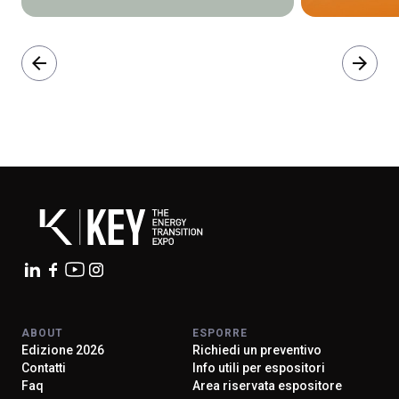
arrow_back
arrow_forward
ABOUT
ESPORRE
Edizione 2026
Richiedi un preventivo
Contatti
Info utili per espositori
Faq
Area riservata espositore