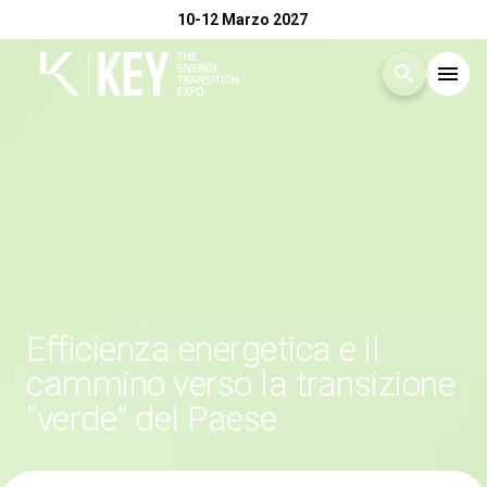
10-12 Marzo 2027
search
menu
Menù
arrow_right
Esponi
arrow_right
Visita
arrow_right
Efficienza energetica e il
Catalogo Espositori 2026
arrow_right
cammino verso la transizione
“verde” del Paese
Eventi
arrow_right