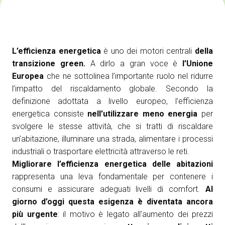
Media Room
arrow_right
Esporre
S
L’efficienza energetica
è uno dei motori centrali
della
Prenota il tuo spazio
A
transizione green.
A dirlo a gran voce è
l’Unione
Europea
che ne sottolinea l’importante ruolo nel ridurre
l’impatto del riscaldamento globale. Secondo la
definizione adottata a livello europeo, l’efficienza
energetica consiste
nell’utilizzare meno energia
per
svolgere le stesse attività, che si tratti di riscaldare
S
un’abitazione, illuminare una strada, alimentare i processi
industriali o trasportare elettricità attraverso le reti.
Migliorare l’efficienza energetica delle abitazioni
rappresenta una leva fondamentale per contenere i
consumi e assicurare adeguati livelli di comfort.
Al
giorno d’oggi questa esigenza è diventata ancora
più urgente
: il motivo è legato all’aumento dei prezzi