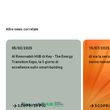
Altre news correlate
05/02/2025
15/07/2025
Al Rinnovabili HUB di Key - The Energy
Al via la sec
Transition Expo, la 3 giorni di
nuovo numer
eccellenze sullo smart building
arrow_forward
arrow_forward
SCOPRI DI PIÙ
SCOPRI