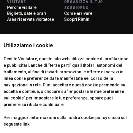
VISITARE
ORGANIZZA IL TUO
Perchè visitare
SOGGIORNO
Biglietti, date e orari
Come arrivare
Area riservata visitatore
Scopri Rimini
ISTITUTI CERTIFICATORI
Utilizziamo i cookie
Gentile Visitatore, questo sito web utilizza cookie di profilazione
e pubblicitari, anche di “terze parti” quali titolari autonomi del
trattamento, al fine di inviarti promozioni e offerte di servizi in
linea con le preferenze da te manifestate nel corso della
navigazione in rete. Puoi accettare questi cookie premendo su
accetta e continua, o cliccare su “impostare le mie preferenze
sui cookie” per impostare le tue preferenze, oppure puoi
premere su rifiuta e continuare.
Official Carrier
Per maggiori informazioni sulla nostra cookie policy clicca sul
seguente
link
.