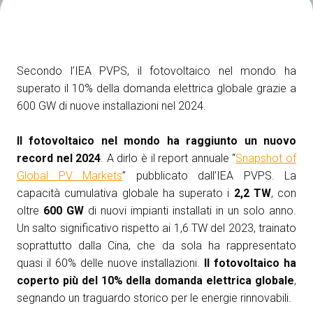
Media Room
arrow_right
Esporre
S
Secondo l’IEA PVPS, il fotovoltaico nel mondo ha
Prenota il tuo spazio
A
superato il 10% della domanda elettrica globale grazie a
600 GW di nuove installazioni nel 2024.
Il fotovoltaico nel mondo ha raggiunto un nuovo
record nel 2024
. A dirlo è il report annuale “
Snapshot of
Global PV Markets
” pubblicato dall’IEA PVPS. La
S
capacità cumulativa globale ha superato i
2,2 TW
, con
oltre
600 GW
di nuovi impianti installati in un solo anno.
Un salto significativo rispetto ai 1,6 TW del 2023, trainato
soprattutto dalla Cina, che da sola ha rappresentato
quasi il 60% delle nuove installazioni.
Il fotovoltaico ha
coperto più del 10% della domanda elettrica globale
,
segnando un
traguardo storico per le energie rinnovabili.