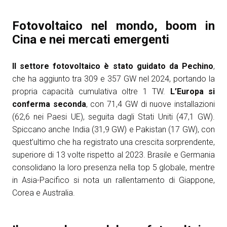
arrow_circle_right
ESPONI A KEY27
Fotovoltaico nel mondo, boom in
Cina e nei mercati emergenti
person
AREA RISERVATA VISITATORI
Il settore fotovoltaico è stato guidato da Pechino
,
che ha aggiunto tra 309 e 357 GW nel 2024, portando la
IT
EN
A cura di:
propria capacità cumulativa oltre 1 TW.
L’Europa si
conferma seconda
, con 71,4 GW di nuove installazioni
(62,6 nei Paesi UE), seguita dagli Stati Uniti (47,1 GW).
Spiccano anche India (31,9 GW) e Pakistan (17 GW), con
quest’ultimo che ha registrato una crescita sorprendente,
superiore di 13 volte rispetto al 2023. Brasile e Germania
consolidano la loro presenza nella top 5 globale, mentre
in Asia-Pacifico si nota un rallentamento di Giappone,
Corea e Australia.