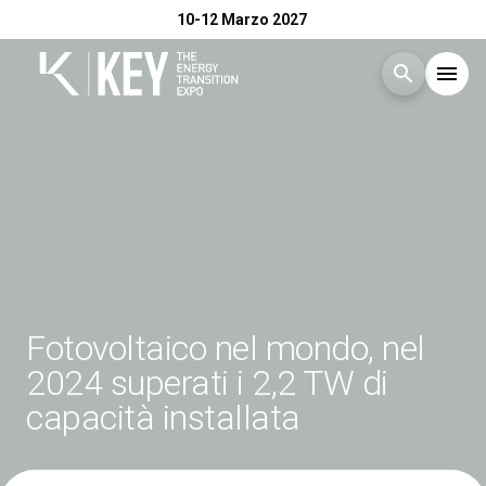
10-12 Marzo 2027
search
menu
Menù
arrow_right
Esponi
arrow_right
Visita
arrow_right
Fotovoltaico nel mondo, nel
Catalogo Espositori 2026
arrow_right
2024 superati i 2,2 TW di
capacità installata
Eventi
arrow_right