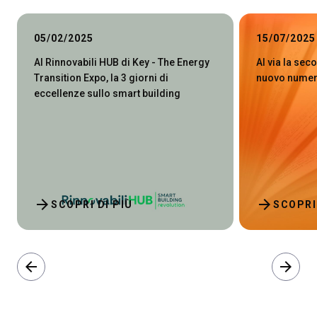
05/02/2025
15/07/2025
Al Rinnovabili HUB di Key - The Energy
Al via la sec
Transition Expo, la 3 giorni di
nuovo numer
eccellenze sullo smart building
arrow_forward
arrow_forward
SCOPRI DI PIÙ
SCOPRI
arrow_back
arrow_forward