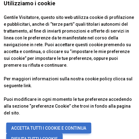
ISTITUTI CERTIFICATORI
Utilizziamo i cookie
Gentile Visitatore, questo sito web utilizza cookie di profilazione
e pubblicitari, anche di “terze parti” quali titolari autonomi del
trattamento, al fine di inviarti promozioni e offerte di servizi in
linea con le preferenze da te manifestate nel corso della
navigazione in rete. Puoi accettare questi cookie premendo su
accetta e continua, o cliccare su “impostare le mie preferenze
sui cookie” per impostare le tue preferenze, oppure puoi
premere su rifiuta e continuare.
Official Carrier
Per maggiori informazioni sulla nostra cookie policy clicca sul
seguente
link
.
Puoi modificare in ogni momento le tue preferenze accedendo
alla sezione “preferenze Cookie” che trovi in fondo alla pagina
del sito.
© 2026
ITALIAN EXHIBITION GROUP SpA - Via Emilia 155, 47921 Rimini
ACCETTA TUTTI I COOKIE E CONTINUA
(Italy) - Registro Imprese Rimini e C.F./P.I. 00139440408 - Cap. Soc.
52.214.897 i.v. -
Copyright & disclaimer
-
Privacy Policy
-
Cookie