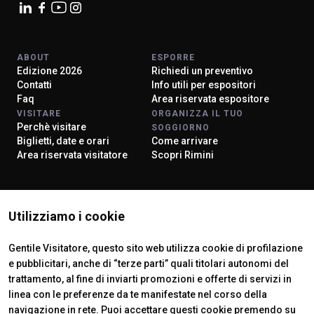
ABOUT
ESPORRE
Edizione 2026
Richiedi un preventivo
Contatti
Info utili per espositori
Faq
Area riservata espositore
VISITARE
ORGANIZZA IL TUO
Perchè visitare
SOGGIORNO
Biglietti, date e orari
Come arrivare
Area riservata visitatore
Scopri Rimini
ISTITUTI CERTIFICATORI
Utilizziamo i cookie
Gentile Visitatore, questo sito web utilizza cookie di profilazione
e pubblicitari, anche di “terze parti” quali titolari autonomi del
trattamento, al fine di inviarti promozioni e offerte di servizi in
linea con le preferenze da te manifestate nel corso della
navigazione in rete. Puoi accettare questi cookie premendo su