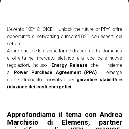
Media Room
arrow_right
Esporre
S
L’evento “KEY CHOICE – Unlock the future of PPA” offre
Prenota il tuo spazio
A
opportunità di networking e incontri B2B con esperti del
settore.
Approfondisce le diverse forme di accordo tra domanda
e offerta nel mercato elettrico alla luce delle nuove
regolazioni, incluso l’
Energy Release
che – insieme
ai
Power Purchase Agreement (PPA)
– emerge
S
come strumento innovativo per
garantire stabilità e
riduzione dei costi energetici
.
Approfondiamo il tema con Andrea
Marchisio di Elemens, partner