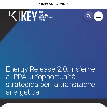
10-12 Marzo 2027
search
menu
Menù
arrow_right
Esponi
arrow_right
Visita
arrow_right
Energy Release 2.0: insieme
ai PPA, un'opportunità
Catalogo Espositori 2026
arrow_right
strategica per la transizione
energetica
Eventi
arrow_right