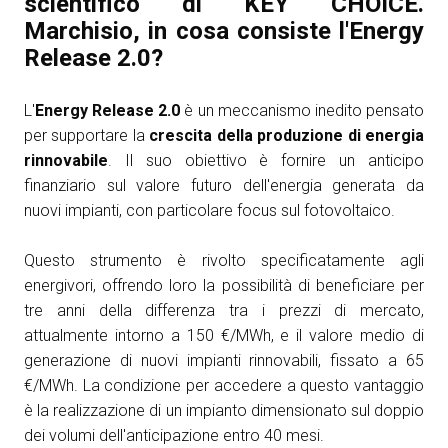
scientifico di KEY CHOICE.
Marchisio, in cosa consiste l'Energy
arrow_circle_right
ESPONI A KEY27
Release 2.0?
L'
Energy Release 2.0
è un meccanismo inedito pensato
person
AREA RISERVATA VISITATORI
per supportare la
crescita della produzione di energia
rinnovabile
. Il suo obiettivo è fornire un anticipo
IT
EN
A cura di:
finanziario sul valore futuro dell'energia generata da
nuovi impianti, con particolare focus sul fotovoltaico.
Questo strumento è rivolto specificatamente agli
energivori, offrendo loro la possibilità di beneficiare per
tre anni della differenza tra i prezzi di mercato,
attualmente intorno a 150 €/MWh, e il valore medio di
generazione di nuovi impianti rinnovabili, fissato a 65
€/MWh. La condizione per accedere a questo vantaggio
è la realizzazione di un impianto dimensionato sul doppio
dei volumi dell'anticipazione entro 40 mesi.