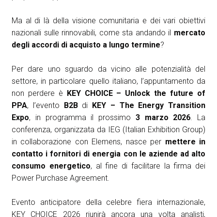
arrow_circle_right
ESPONI A KEY27
Ma al di là della visione comunitaria e dei vari obiettivi
nazionali sulle rinnovabili, come sta andando il
mercato
degli accordi di acquisto a lungo termine
?
person
AREA RISERVATA VISITATORI
Per dare uno sguardo da vicino alle potenzialità del
settore, in particolare quello italiano, l’appuntamento da
IT
EN
A cura di:
non perdere è
KEY CHOICE – Unlock the future of
PPA
, l’evento
B2B
di
KEY – The Energy Transition
Expo
, in programma il prossimo
3 marzo 2026
. La
conferenza, organizzata da IEG (Italian Exhibition Group)
in collaborazione con Elemens, nasce per
mettere in
contatto i fornitori di energia con le aziende ad alto
consumo energetico
, al fine di facilitare la firma dei
Power Purchase Agreement.
Evento anticipatore della celebre fiera internazionale,
KEY CHOICE 2026 riunirà ancora una volta analisti,