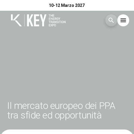
10-12 Marzo 2027
search
menu
Menù
arrow_right
Esponi
arrow_right
Visita
arrow_right
Catalogo Espositori 2026
arrow_right
Il mercato europeo dei PPA
tra sfide ed opportunità
Eventi
arrow_right