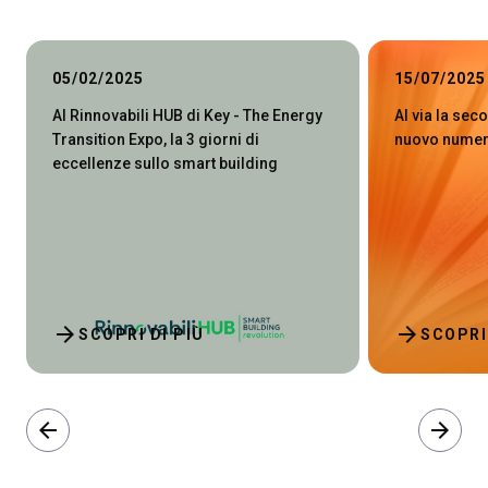
05/02/2025
15/07/2025
Al Rinnovabili HUB di Key - The Energy
Al via la sec
Transition Expo, la 3 giorni di
nuovo numer
eccellenze sullo smart building
arrow_forward
arrow_forward
SCOPRI DI PIÙ
SCOPRI
arrow_back
arrow_forward