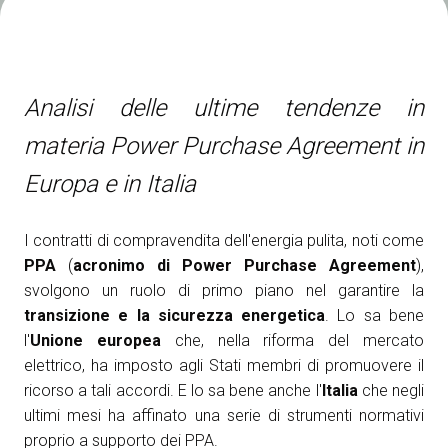
Media Room
arrow_right
Esporre
S
Analisi delle ultime tendenze in
Prenota il tuo spazio
A
materia Power Purchase Agreement in
Europa e in Italia
I contratti di compravendita dell'energia pulita, noti come
S
PPA
(
acronimo di Power Purchase Agreement
),
svolgono un ruolo di primo piano nel garantire la
transizione e la sicurezza energetica
. Lo sa bene
l'
Unione europea
che, nella riforma del mercato
elettrico, ha imposto agli Stati membri di promuovere il
ricorso a tali accordi. E lo sa bene anche l'
Italia
che negli
ultimi mesi ha affinato una serie di strumenti normativi
proprio a supporto dei PPA.