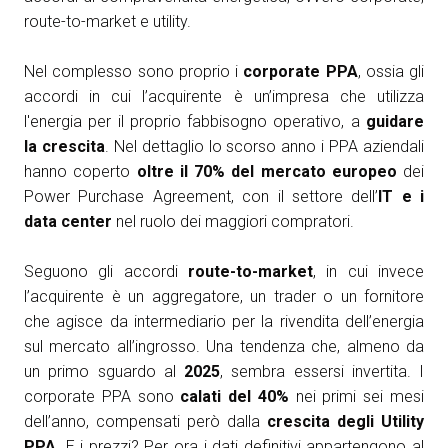
route-to-market e utility.
Nel complesso sono proprio i
corporate PPA
, ossia gli
accordi in cui l’acquirente è un’impresa che utilizza
l'energia per il proprio fabbisogno operativo, a
guidare
la crescita
. Nel dettaglio lo scorso anno i PPA aziendali
hanno coperto
oltre il 70% del mercato europeo
dei
Power Purchase Agreement, con il settore dell’
IT e i
data center
nel ruolo dei maggiori compratori.
Seguono gli accordi
route-to-market
, in cui invece
l’acquirente è un aggregatore, un trader o un fornitore
che agisce da intermediario per la rivendita dell’energia
sul mercato all’ingrosso. Una tendenza che, almeno da
un primo sguardo al
2025
, sembra essersi invertita. I
corporate PPA sono
calati del 40%
nei primi sei mesi
dell’anno, compensati però dalla
crescita degli Utility
PPA
. E i prezzi? Per ora i dati definitivi appartengono al