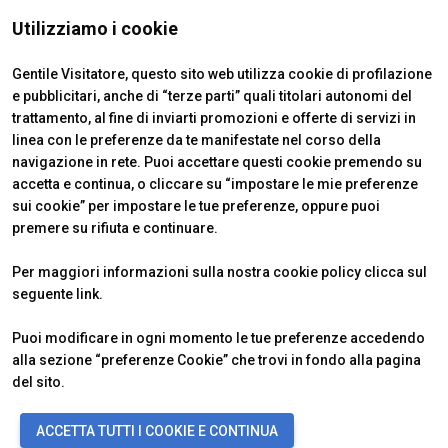
ISTITUTI CERTIFICATORI
Utilizziamo i cookie
Gentile Visitatore, questo sito web utilizza cookie di profilazione
e pubblicitari, anche di “terze parti” quali titolari autonomi del
trattamento, al fine di inviarti promozioni e offerte di servizi in
linea con le preferenze da te manifestate nel corso della
navigazione in rete. Puoi accettare questi cookie premendo su
accetta e continua, o cliccare su “impostare le mie preferenze
sui cookie” per impostare le tue preferenze, oppure puoi
premere su rifiuta e continuare.
Official Carrier
Per maggiori informazioni sulla nostra cookie policy clicca sul
seguente
link
.
Puoi modificare in ogni momento le tue preferenze accedendo
alla sezione “preferenze Cookie” che trovi in fondo alla pagina
del sito.
© 2026
ITALIAN EXHIBITION GROUP SpA - Via Emilia 155, 47921 Rimini
ACCETTA TUTTI I COOKIE E CONTINUA
(Italy) - Registro Imprese Rimini e C.F./P.I. 00139440408 - Cap. Soc.