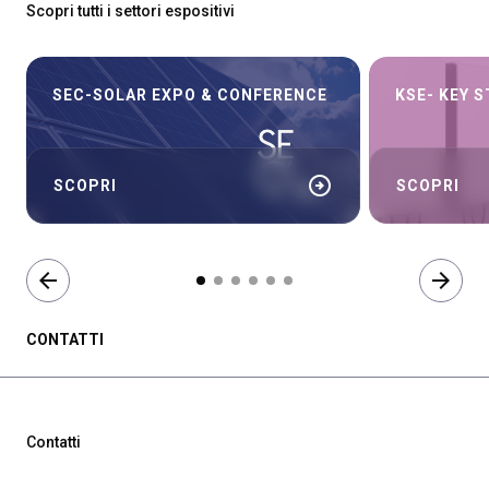
Scopri tutti i settori espositivi
SEC-SOLAR EXPO & CONFERENCE
KSE- KEY 
arrow_circle_right
SCOPRI
SCOPRI
arrow_back
arrow_forward
CONTATTI
Contatti