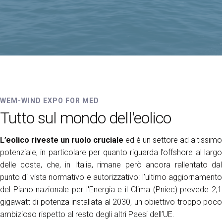
Media Room
arrow_right
Esporre
S
Prenota il tuo spazio
A
SETTORI ESPOSITIVI
WEM-Wind Expo for Med
WEM-WIND EXPO FOR MED
Tutto sul mondo dell'eolico
S
L’eolico riveste
un ruolo cruciale
ed è un settore ad altissimo
potenziale, in particolare per quanto riguarda l’offshore al largo
delle coste, che, in Italia, rimane però ancora rallentato dal
punto di vista normativo e autorizzativo: l’ultimo aggiornamento
del Piano nazionale per l'Energia e il Clima (Pniec) prevede 2,1
gigawatt di potenza installata al 2030, un obiettivo troppo poco
ambizioso rispetto al resto degli altri Paesi dell’UE.