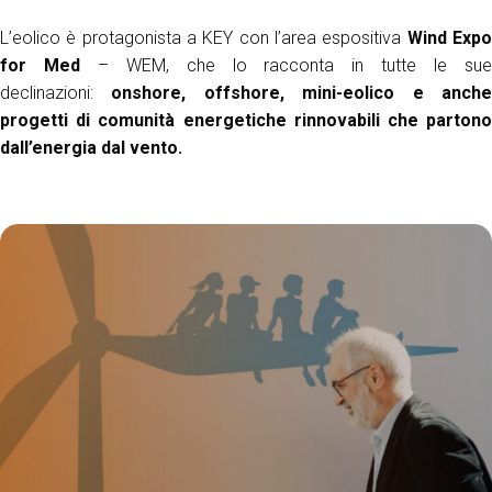
arrow_circle_right
L’eolico è protagonista a KEY con l’area espositiva
Wind Exp
ESPONI A KEY27
for Med
– WEM, che lo racconta in tutte le su
declinazioni:
onshore, offshore, mini-eolico e anch
progetti di comunità energetiche rinnovabili che partono
person
AREA RISERVATA VISITATORI
dall’energia dal vento.
IT
EN
A cura di: