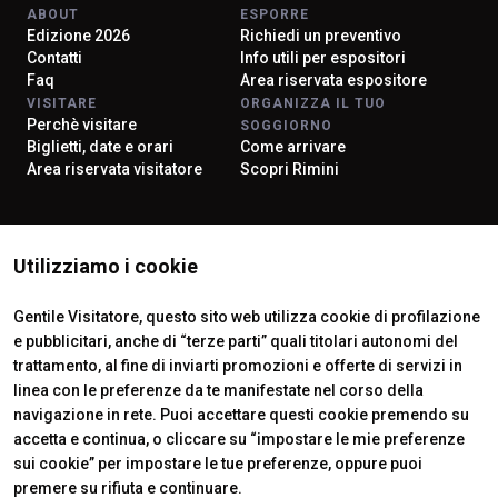
ABOUT
ESPORRE
Edizione 2026
Richiedi un preventivo
Contatti
Info utili per espositori
Faq
Area riservata espositore
VISITARE
ORGANIZZA IL TUO
Perchè visitare
SOGGIORNO
Biglietti, date e orari
Come arrivare
Area riservata visitatore
Scopri Rimini
ISTITUTI CERTIFICATORI
Utilizziamo i cookie
Gentile Visitatore, questo sito web utilizza cookie di profilazione
e pubblicitari, anche di “terze parti” quali titolari autonomi del
trattamento, al fine di inviarti promozioni e offerte di servizi in
linea con le preferenze da te manifestate nel corso della
navigazione in rete. Puoi accettare questi cookie premendo su
accetta e continua, o cliccare su “impostare le mie preferenze
sui cookie” per impostare le tue preferenze, oppure puoi
premere su rifiuta e continuare.