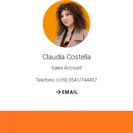
Claudia Costella
Sales Account
Telefono: (+39) 0541/744457
arrow_forward
EMAIL