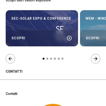
Scopri tutti i settori espositivi
SEC-SOLAR EXPO & CONFERENCE
WEM - WIN
arrow_circle_right
SCOPRI
SCOPRI
arrow_back
arrow_forward
CONTATTI
Contatti