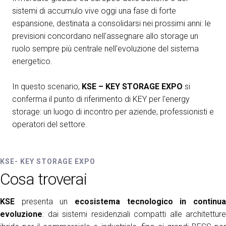
sistemi di accumulo vive oggi una fase di forte
arrow_circle_right
ESPONI A KEY27
espansione, destinata a consolidarsi nei prossimi anni: le
previsioni concordano nell'assegnare allo storage un
ruolo sempre più centrale nell'evoluzione del sistema
person
AREA RISERVATA VISITATORI
energetico.
In questo scenario,
KSE – KEY STORAGE EXPO
si
IT
EN
A cura di:
conferma il punto di riferimento di KEY per l'energy
storage: un luogo di incontro per aziende, professionisti e
operatori del settore.
KSE- KEY STORAGE EXPO
Cosa troverai
KSE
presenta un
ecosistema tecnologico in continua
evoluzione
: dai sistemi residenziali compatti alle architetture