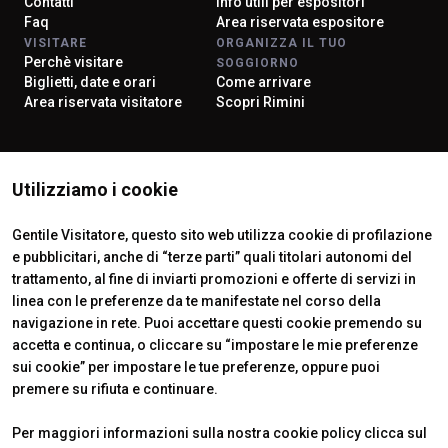
Contatti
Info utili per espositori
Faq
Area riservata espositore
VISITARE
ORGANIZZA IL TUO
Perchè visitare
SOGGIORNO
Biglietti, date e orari
Come arrivare
Area riservata visitatore
Scopri Rimini
ISTITUTI CERTIFICATORI
Utilizziamo i cookie
Gentile Visitatore, questo sito web utilizza cookie di profilazione
e pubblicitari, anche di “terze parti” quali titolari autonomi del
trattamento, al fine di inviarti promozioni e offerte di servizi in
linea con le preferenze da te manifestate nel corso della
navigazione in rete. Puoi accettare questi cookie premendo su
accetta e continua, o cliccare su “impostare le mie preferenze
sui cookie” per impostare le tue preferenze, oppure puoi
premere su rifiuta e continuare.
Official Carrier
Per maggiori informazioni sulla nostra cookie policy clicca sul