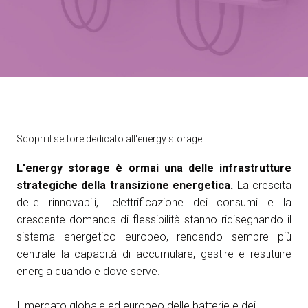
Media Room
arrow_right
Esporre
S
Prenota il tuo spazio
A
SETTORI ESPOSITIVI
KSE - Key Storage Expo
Scopri il settore dedicato all'energy storage
L'energy storage è ormai una delle infrastrutture
S
strategiche della transizione energetica.
La crescita
delle rinnovabili, l'elettrificazione dei consumi e la
crescente domanda di flessibilità stanno ridisegnando il
sistema energetico europeo, rendendo sempre più
centrale la capacità di accumulare, gestire e restituire
energia quando e dove serve.
Il mercato globale ed europeo delle batterie e dei