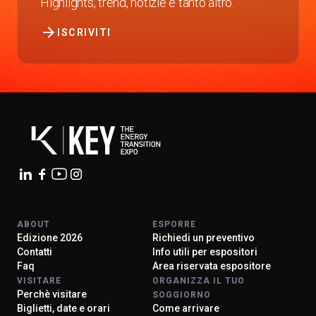
Highlights, trend, notizie e tanto altro.
arrow_forward
ISCRIVITI
ABOUT
ESPORRE
Edizione 2026
Richiedi un preventivo
Contatti
Info utili per espositori
Faq
Area riservata espositore
VISITARE
ORGANIZZA IL TUO
Perchè visitare
SOGGIORNO
Biglietti, date e orari
Come arrivare