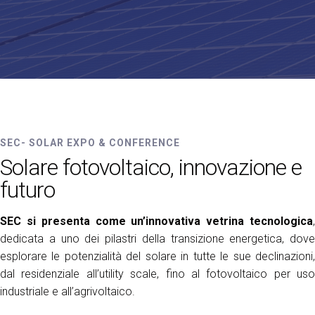
Media Room
arrow_right
Esporre
S
Prenota il tuo spazio
A
SETTORI ESPOSITIVI
SEC-Solar Expo & Conference
SEC- SOLAR EXPO & CONFERENCE
Solare fotovoltaico, innovazione e
futuro
S
SEC si presenta come un’innovativa vetrina tecnologica
,
dedicata a uno dei pilastri della transizione energetica, dove
esplorare le potenzialità del solare in tutte le sue declinazioni,
dal residenziale all’utility scale, fino al fotovoltaico per uso
industriale e all’agrivoltaico.