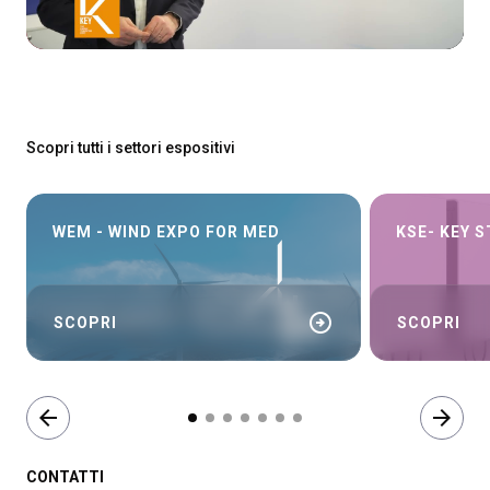
Scopri tutti i settori espositivi
WEM - WIND EXPO FOR MED
KSE- KEY 
arrow_circle_right
SCOPRI
SCOPRI
arrow_back
arrow_forward
CONTATTI