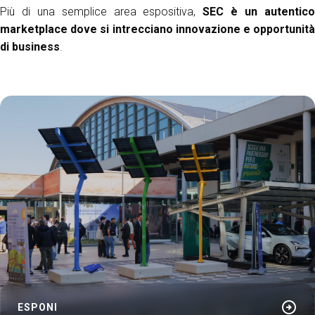
Più di una semplice area espositiva,
SEC è un autentic
arrow_circle_right
ESPONI A KEY27
marketplace dove si intrecciano innovazione e opportunità
di business
.
person
AREA RISERVATA VISITATORI
IT
EN
A cura di:
arrow_circle_right
ESPONI