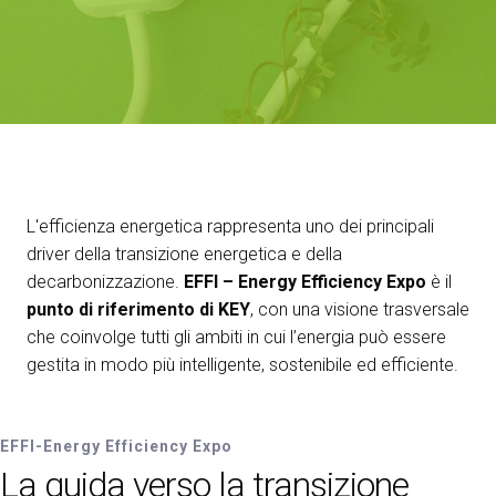
Media Room
arrow_right
Esporre
S
Prenota il tuo spazio
A
SETTORI ESPOSITIVI
EFFI-Energy Efficiency Expo
L'efficienza energetica rappresenta uno dei principali
driver della transizione energetica e della
decarbonizzazione.
EFFI – Energy Efficiency Expo
è il
S
punto di riferimento di KEY
, con una visione trasversale
che coinvolge tutti gli ambiti in cui l’energia può essere
gestita in modo più intelligente, sostenibile ed efficiente.
EFFI-Energy Efficiency Expo
La guida verso la transizione