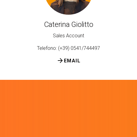
Caterina Giolitto
Sales Account
Telefono: (+39) 0541/744497
arrow_forward
EMAIL