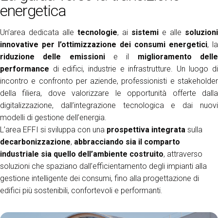
energetica
arrow_circle_right
ESPONI A KEY27
Un’area dedicata alle
tecnologie
, ai
sistemi
e alle
soluzioni
innovative per l’ottimizzazione dei consumi energetici
, la
person
riduzione delle emissioni
e il
miglioramento dell
AREA RISERVATA VISITATORI
performance
di edifici, industrie e infrastrutture. Un luogo di
incontro e confronto per aziende, professionisti e stakeholder
IT
EN
A cura di:
della filiera, dove valorizzare le opportunità offerte dalla
digitalizzazione, dall’integrazione tecnologica e dai nuovi
modelli di gestione dell’energia.
L’area EFFI si sviluppa con una
prospettiva integrata
sulla
decarbonizzazione
,
abbracciando sia il comparto
industriale sia
quello dell’ambiente costruito
, attraverso
soluzioni che spaziano dall’efficientamento degli impianti alla
gestione intelligente dei consumi, fino alla progettazione di
edifici più sostenibili, confortevoli e performanti.