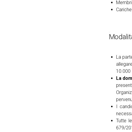
Membri 
Cariche 
Modalit
La part
allegar
10.000 
La dom
presen
Organiz
pervenut
I candi
necessar
Tutte l
679/201