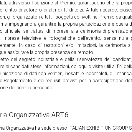
dati, attraverso l’iscrizione al Premio, garantiscono che la pr
el diritto di autore o di altri diritti di terzi. A tale riguardo,
i, gli organizzatori e tutti i soggetti coinvolti nel Premio da qual
tori si impegnano a garantire la propria partecipazione e quella d
o ufficiale, se trattasi di imprese, alla cerimonia di premiazione
li riprese televisive e fotografiche dell’evento, senza nulla 
entante. In caso di restrizioni e/o limitazioni, la cerimonia s
e assicurare la propria presenza da remoto.
petto del segreto industriale e della riservatezza dei candidati
re ai candidati stessi informazioni, colloqui o visite utili ai fini del
nicazione di dati non veritieri, inesatti e incompleti, e il manca
e Regolamento e dei requisiti previsti per la partecipazione det
ione del premio percepito. ​
ria Organizzativa ART.6
ria Organizzativa ha sede presso ITALIAN EXHIBITION GROUP SPA