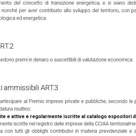
amento del concetto di transizione energetica, e si siano disti
nonché per aver contribuito allo sviluppo del territorio, con par
cologica ed energetica.
RT.2
edono premi in denaro o suscettibili di valutazione economica.
Scopri di più
i ammissibili ART.3
About KEY
rtecipare al Premio imprese private e pubbliche, secondo le pr
atura risultino:
ite e attive e regolarmente iscritte al catalogo espositori 
mente iscritte nel registro delle imprese della CCIAA territorial
la con tutti gli obblighi contributivi in materia previdenziale e