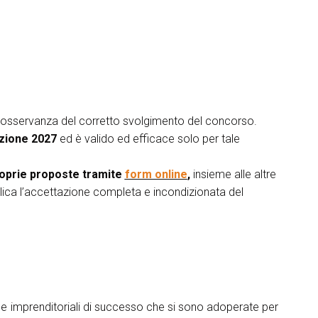
arrow_drop_down
ll’osservanza del corretto svolgimento del concorso.
izione 2027
ed è valido ed efficace solo per tale
arrow_drop_down
roprie proposte tramite
form online
,
insieme alle altre
mplica l’accettazione completa e incondizionata del
arrow_drop_down
li e imprenditoriali di successo che si sono adoperate per
arrow_drop_down