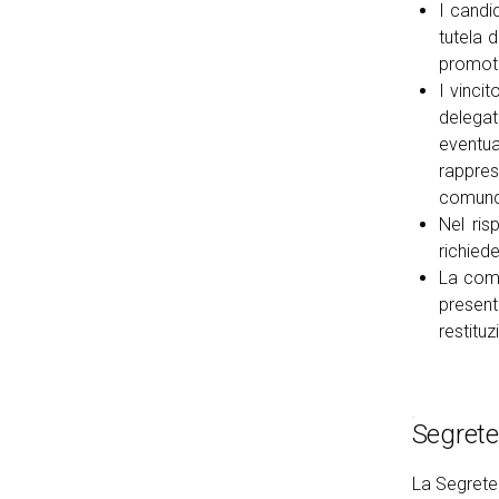
I candi
tutela d
promotor
I vinci
delegat
eventua
rappres
comunqu
Nel ris
richiede
La comu
present
restituz
Segrete
La Segrete