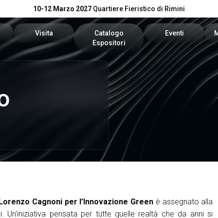
10-12 Marzo 2027
Quartiere Fieristico di Rimini
Visita
Catalogo
Eventi
Espositori
n preventivo
Area riservata visitatori
Catalogo KEY
Palinsesto Convegn
o
vata espositori
Biglietti
Catalogo DPE
Comitato Tecnico Sc
Info utili
On Demand
l tuo brand
Come arrivare
Report
Faq
Lorenzo Cagnoni per l’Innovazione Green
è assegnato alla
i​.​ Un'iniziativa pensata per tutte quelle realtà che da anni si