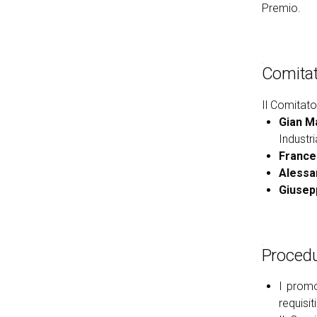
Premio. ​
Comitat
Il Comitat
Gian M
Industr
France
Alessa
Giusep
Procedu
I promo
requisit