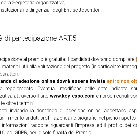
della Segreteria organizzativa;
istituzionali e dirigenziali degli Enti sottoscrittori.
à di partecipazione ART.5
ecipazione al premio è gratuita. I candidati dovranno compilare
e materiali utili alla valutazione del progetto (in particolare im
caratteri.
anda di adesione online dovrà essere inviata
entro non olt
te regolamento. Eventuali modifiche delle date indicate s
zativa attraverso il sito
www.key-expo.com
e i propri canali 
e oltre i termini
dati, inviando la domanda di adesione online, accettano espl
i in merito ai dati, profili aziendali e biografie, nel pieno rispetto
e informazioni raccolte riguardanti l’impresa ed il profilo dei
6, cd. GDPR, per le sole finalità del Premio.