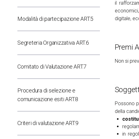
il rafforz
Blog
economici, 
Report
Modalità di partecipazione ART.5
digitale, e
OLTRE KEY
Key Choice
Green Jobs & Skills
Segreteria Organizzativa ART.6
Premi A
ORGANIZZA IL TUO SOGGIORNO
Non si prev
Scopri Rimini
Comitato di Valutazione ART.7
Esporre
Soggett
Procedura di selezione e
Prenota il tuo spazio
comunicazione esiti ART.8
Possono pa
della candid
costitu
Criteri di valutazione ART.9
regolar
in rego