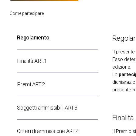
Palinsesto Convegnistico
Come partecipare
MEDIA ROOM
News e comunicati
Per accreditarsi
Regola
Regolamento
Info e contatti
Servizi per i media
Il presente
Scarica il press kit
Esso determ
Finalità ART.1
edizione.
HOSTED BUYERS
La
parteci
Business Matching & Networking
dichiarazio
Premi ART.2
INFO UTILI
presente R
Come arrivare
Accessibilità di quartiere
Soggetti ammissibili ART.3
Faq
Finalità
Richiedi Info
Criteri di ammissione ART.4
Il Premio s
INSIGHT