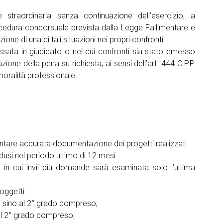
straordinaria senza continuazione dell’esercizio, a
ocedura concorsuale prevista dalla Legge Fallimentare e
one di una di tali situazioni nei propri confronti​
sata in giudicato o nei cui confronti sia stato emesso
ne della pena su richiesta, ai sensi dell’art. 444 C.P.P.
moralità professionale.
sentare accurata documentazione dei progetti realizzati.
lusi nel periodo ultimo di 12 mesi.
arrow_circle_right
in cui invii più domande sarà esaminata solo l’ultima
ONE
soggetti:
ni sino al 2° grado compreso;
 al 2° grado compreso;