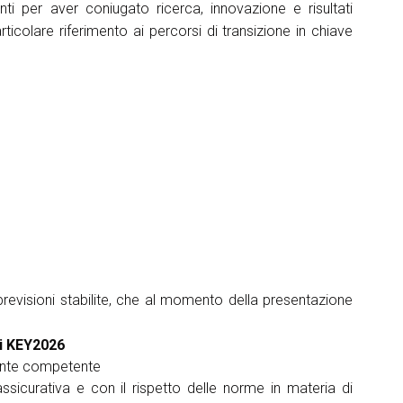
nti per aver coniugato ricerca, innovazione e risultati
ticolare riferimento ai percorsi di transizione in chiave
arrow_drop_down
arrow_drop_down
evisioni stabilite, che al momento della presentazione
di KEY2026
mente competente
 assicurativa e con il rispetto delle norme in materia di