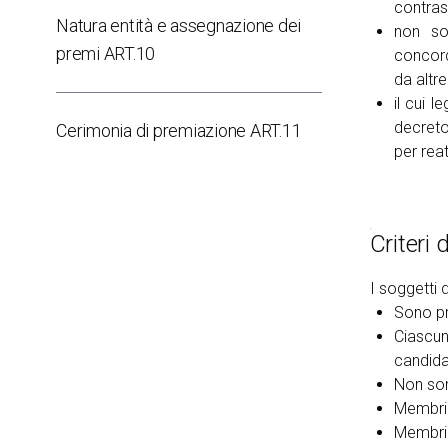
contras
Natura entità e assegnazione dei
non so
premi ART.10
concord
da altre
il cui 
decreto
Cerimonia di premiazione ART.11
per rea
Criteri
I soggetti 
Sono pr
Ciascun
ESPONI A KEY27
candida
Non sono
Membri 
Membri 