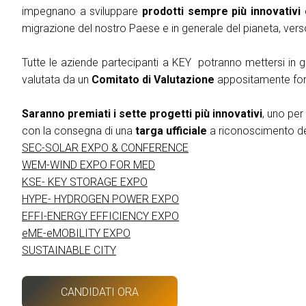
ESPORRE
impegnano a sviluppare
prodotti sempre più innovativi
Richiedi un preventivo
migrazione del nostro Paese e in generale del pianeta, vers
Perchè esporre
Info utili per espositori
Tutte le aziende partecipanti a KEY potranno mettersi in g
Pacchetti di visibilità
valutata da un
Comitato di Valutazione
appositamente fo
Area riservata espositori
Saranno premiati i sette progetti più innovativi
, uno per
VISITARE
con la consegna di una
targa ufficiale
a riconoscimento del
Perchè visitare
SEC-SOLAR EXPO & CONFERENCE
Info utili visitatori
WEM-WIND EXPO FOR MED
Catalogo espositori
KSE- KEY STORAGE EXPO
Area riservata visitatori
HYPE- HYDROGEN POWER EXPO
Biglietti
EFFI-ENERGY EFFICIENCY EXPO
eME-eMOBILITY EXPO
EVENTI
SUSTAINABLE CITY
On Demand
Call for paper
CANDIDATI ORA
Comitato Tecnico Scientifico