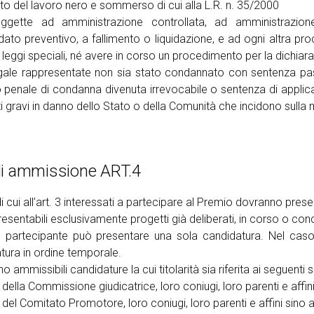
to del lavoro nero e sommerso di cui alla L.R. n. 35/2000
ggette ad amministrazione controllata, ad amministrazione 
ato preventivo, a fallimento o liquidazione, e ad ogni altra pr
 leggi speciali, né avere in corso un procedimento per la dichiarazi
legale rappresentate non sia stato condannato con sentenza pas
 penale di condanna divenuta irrevocabile o sentenza di applicazio
ti gravi in danno dello Stato o della Comunità che incidono sulla 
 di ammissione ART.4
di cui all’art. 3 interessati a partecipare al Premio dovranno pre
esentabili esclusivamente progetti già deliberati, in corso o conc
arrow_circle_right
 partecipante può presentare una sola candidatura. Nel caso 
SCOPRI LA MANIFESTAZI
tura in ordine temporale.
 ammissibili candidature la cui titolarità sia riferita ai seguenti 
della Commissione giudicatrice, loro coniugi, loro parenti e affi
del Comitato Promotore, loro coniugi, loro parenti e affini sino