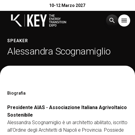
10-12 Marzo 2027
search
menu
Menù
SPEAKER
arrow_right
Alessandra Scognamiglio
Esponi
arrow_right
Visita
arrow_right
Biografia
Catalogo Espositori 2026
arrow_right
Presidente AIAS - Associazione Italiana Agrivoltaico
Sostenibile
Eventi
arrow_right
Alessandra Scognamiglio è un architetto abilitato, iscritto
all’Ordine degli Architetti di Napoli e Provincia. Possiede