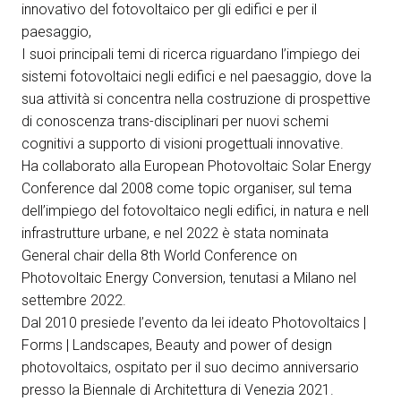
innovativo del fotovoltaico per gli edifici e per il
arrow_circle_right
paesaggio,
ESPONI A KEY27
I suoi principali temi di ricerca riguardano l’impiego dei
sistemi fotovoltaici negli edifici e nel paesaggio, dove la
sua attività si concentra nella costruzione di prospettive
person
AREA RISERVATA VISITATORI
di conoscenza trans-disciplinari per nuovi schemi
cognitivi a supporto di visioni progettuali innovative.
IT
EN
A cura di:
Ha collaborato alla European Photovoltaic Solar Energy
Conference dal 2008 come topic organiser, sul tema
dell’impiego del fotovoltaico negli edifici, in natura e nell
infrastrutture urbane, e nel 2022 è stata nominata
General chair della 8th World Conference on
Photovoltaic Energy Conversion, tenutasi a Milano nel
settembre 2022.
Dal 2010 presiede l’evento da lei ideato Photovoltaics |
Forms | Landscapes, Beauty and power of design
photovoltaics, ospitato per il suo decimo anniversario
presso la Biennale di Architettura di Venezia 2021.