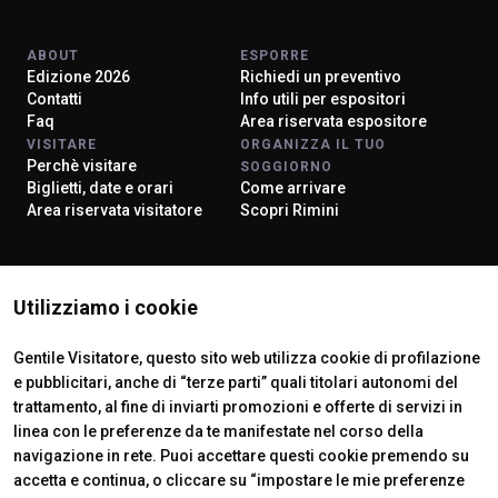
ABOUT
ESPORRE
Edizione 2026
Richiedi un preventivo
Contatti
Info utili per espositori
Faq
Area riservata espositore
VISITARE
ORGANIZZA IL TUO
Perchè visitare
SOGGIORNO
Biglietti, date e orari
Come arrivare
Area riservata visitatore
Scopri Rimini
ISTITUTI CERTIFICATORI
Utilizziamo i cookie
Gentile Visitatore, questo sito web utilizza cookie di profilazione
e pubblicitari, anche di “terze parti” quali titolari autonomi del
trattamento, al fine di inviarti promozioni e offerte di servizi in
linea con le preferenze da te manifestate nel corso della
navigazione in rete. Puoi accettare questi cookie premendo su
accetta e continua, o cliccare su “impostare le mie preferenze