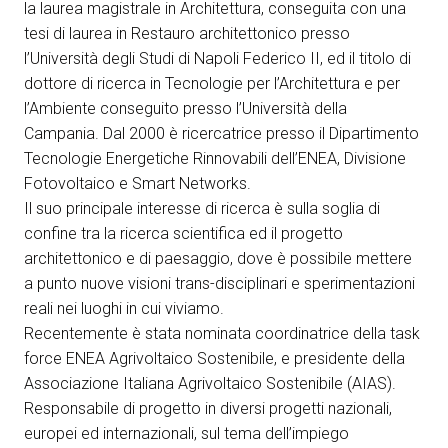
Media Room
la laurea magistrale in Architettura, conseguita con una
arrow_right
tesi di laurea in Restauro architettonico presso
l’Università degli Studi di Napoli Federico II, ed il titolo di
Esporre
S
dottore di ricerca in Tecnologie per l’Architettura e per
l’Ambiente conseguito presso l’Università della
Prenota il tuo spazio
A
Campania. Dal 2000 è ricercatrice presso il Dipartimento
Tecnologie Energetiche Rinnovabili dell’ENEA, Divisione
Fotovoltaico e Smart Networks.
Il suo principale interesse di ricerca è sulla soglia di
confine tra la ricerca scientifica ed il progetto
architettonico e di paesaggio, dove è possibile mettere
S
a punto nuove visioni trans-disciplinari e sperimentazioni
reali nei luoghi in cui viviamo.
Recentemente è stata nominata coordinatrice della task
force ENEA Agrivoltaico Sostenibile, e presidente della
Associazione Italiana Agrivoltaico Sostenibile (AIAS).
Responsabile di progetto in diversi progetti nazionali,
europei ed internazionali, sul tema dell’impiego