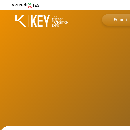
A cura di:
Esponi
Richiedi u
Menù
Area riser
ABOUT
About KEY
Info utili
Settori espositivi
Call for Start-Up
Promuovi i
Collaborazioni e partner
Sostenibilità
Newsletter
Contatti