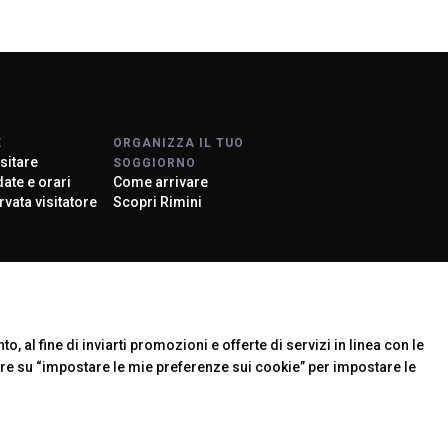
E
ORGANIZZA IL TUO
sitare
SOGGIORNO
 date e orari
Come arrivare
rvata visitatore
Scopri Rimini
rier
o, al fine di inviarti promozioni e offerte di servizi in linea con le
are su “impostare le mie preferenze sui cookie” per impostare le