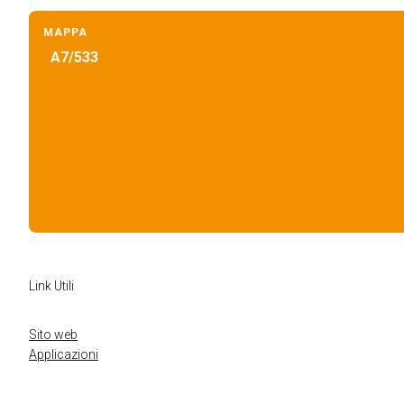
MAPPA
A7/533
Link Utili
ESPONI A KEY27
Sito web
Applicazioni