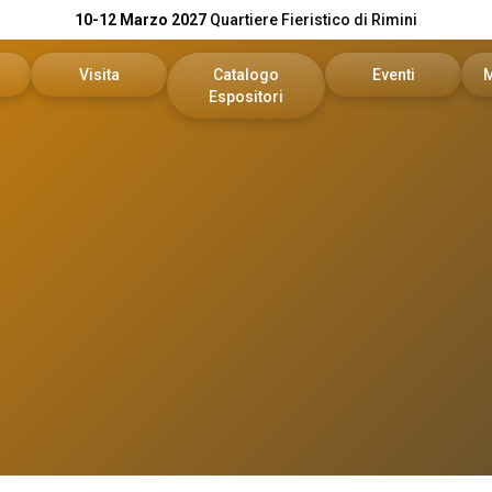
10-12 Marzo 2027
Quartiere Fieristico di Rimini
Visita
Catalogo
Eventi
Espositori
n preventivo
Area riservata visitatori
Catalogo KEY
Palinsesto Convegn
vata espositori
Biglietti
Catalogo DPE
Comitato Tecnico Sc
Info utili
On Demand
l tuo brand
Come arrivare
Report
Faq