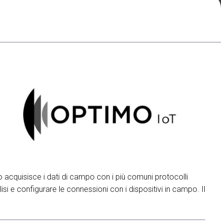
arrow_drop_down
arrow_drop_down
arrow_drop_down
to acquisisce i dati di campo con i più comuni protocolli
isi e configurare le connessioni con i dispositivi in campo. Il