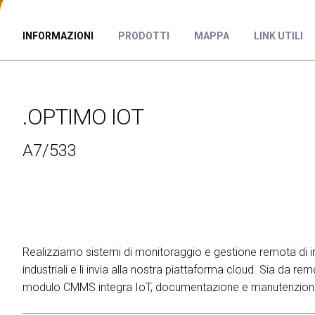
ESPORRE
Richiedi un preventivo
Perchè esporre
INFORMAZIONI
PRODOTTI
MAPPA
LINK UTILI
Info utili per espositori
Pacchetti di visibilità
Area riservata espositori
.OPTIMO IOT
VISITARE
Perchè visitare
A7/533
Info utili visitatori
Catalogo espositori
Area riservata visitatori
Biglietti
EVENTI
Realizziamo sistemi di monitoraggio e gestione remota di impi
On Demand
industriali e li invia alla nostra piattaforma cloud. Sia da r
Call for paper
modulo CMMS integra IoT, documentazione e manutenzione p
Comitato Tecnico Scientifico