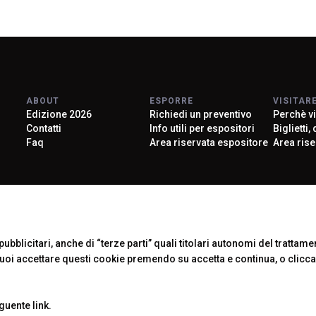
ABOUT
ESPORRE
VISITAR
Edizione 2026
Richiedi un preventivo
Perchè vi
Contatti
Info utili per espositori
Biglietti,
Faq
Area riservata espositore
Area rise
Official Car
ubblicitari, anche di “terze parti” quali titolari autonomi del trattament
Puoi accettare questi cookie premendo su accetta e continua, o clicc
eguente
link
.