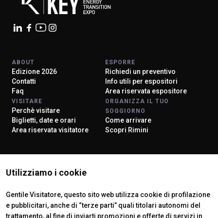
ABOUT
ESPORRE
Edizione 2026
Richiedi un preventivo
Contatti
Info utili per espositori
Faq
Area riservata espositore
VISITARE
ORGANIZZA IL TUO
Perchè visitare
SOGGIORNO
Biglietti, date e orari
Come arrivare
Area riservata visitatore
Scopri Rimini
ISTITUTI CERTIFICATORI
Utilizziamo i cookie
Gentile Visitatore, questo sito web utilizza cookie di profilazione
e pubblicitari, anche di “terze parti” quali titolari autonomi del
trattamento, al fine di inviarti promozioni e offerte di servizi in