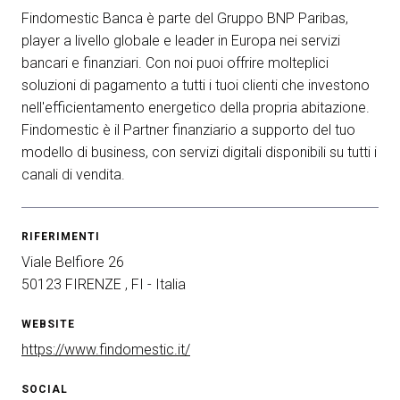
Findomestic Banca è parte del Gruppo BNP Paribas,
arrow_circle_right
ESPONI A KEY27
player a livello globale e leader in Europa nei servizi
bancari e finanziari. Con noi puoi offrire molteplici
soluzioni di pagamento a tutti i tuoi clienti che investono
person
AREA RISERVATA VISITATORI
nell'efficientamento energetico della propria abitazione.
Findomestic è il Partner finanziario a supporto del tuo
modello di business, con servizi digitali disponibili su tutti i
IT
EN
A cura di:
canali di vendita.
RIFERIMENTI
Viale Belfiore 26
50123 FIRENZE , FI - Italia
WEBSITE
https://www.findomestic.it/
SOCIAL