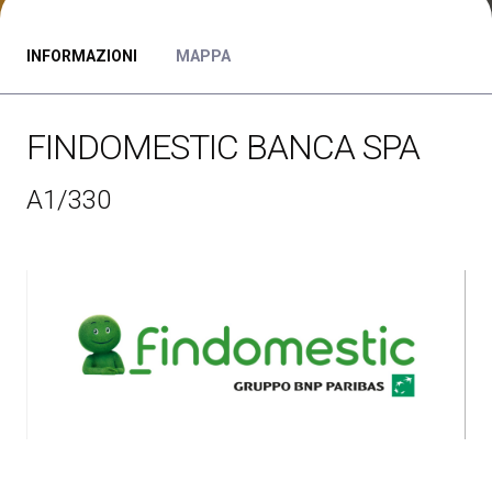
Media Room
arrow_right
INFORMAZIONI
MAPPA
Esporre
S
Prenota il tuo spazio
A
FINDOMESTIC BANCA SPA
A1/330
S