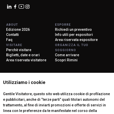
ABOUT
ESPORRE
Edizione 2026
Richiedi un preventivo
Contatti
Info utili per espositori
Faq
Area riservata espositore
VISITARE
ORGANIZZA IL TUO
Perchè visitare
SOGGIORNO
Biglietti, date e orari
Come arrivare
Area riservata visitatore
Scopri Rimini
ISTITUTI CERTIFICATORI
Utilizziamo i cookie
Gentile Visitatore, questo sito web utilizza cookie di profilazione
e pubblicitari, anche di “terze parti” quali titolari autonomi del
trattamento, al fine di inviarti promozioni e offerte di servizi in
linea con le preferenze da te manifestate nel corso della