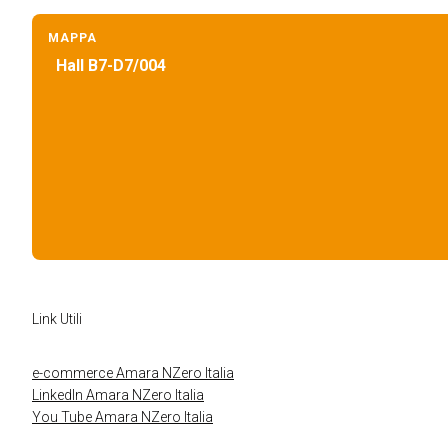
MAPPA
Hall B7-D7/004
Link Utili
ESPONI A KEY27
e-commerce Amara NZero Italia
LinkedIn Amara NZero Italia
You Tube Amara NZero Italia