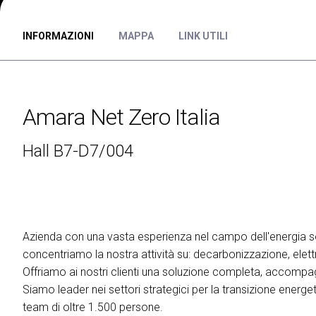
ESPORRE
Richiedi un preventivo
Perchè esporre
INFORMAZIONI
MAPPA
LINK UTILI
Info utili per espositori
Pacchetti di visibilità
Area riservata espositori
Amara Net Zero Italia
VISITARE
Perchè visitare
Hall B7-D7/004
Info utili visitatori
Catalogo espositori
Area riservata visitatori
Biglietti
Azienda con una vasta esperienza nel campo dell'energia so
EVENTI
concentriamo la nostra attività su: decarbonizzazione, elettr
On Demand
Offriamo ai nostri clienti una soluzione completa, accompagn
Call for paper
Siamo leader nei settori strategici per la transizione energet
Comitato Tecnico Scientifico
team di oltre 1.500 persone.