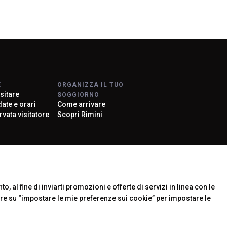
E
ORGANIZZA IL TUO
sitare
SOGGIORNO
 date e orari
Come arrivare
rvata visitatore
Scopri Rimini
rier
o, al fine di inviarti promozioni e offerte di servizi in linea con le
are su “impostare le mie preferenze sui cookie” per impostare le