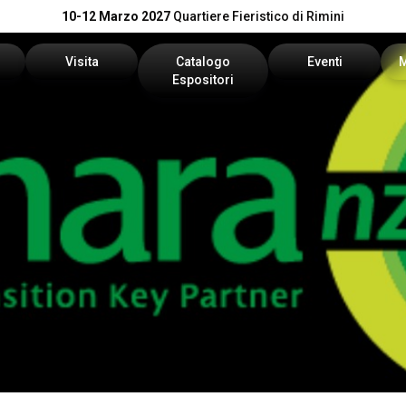
10-12 Marzo 2027
Quartiere Fieristico di Rimini
Visita
Catalogo
Eventi
Espositori
n preventivo
Area riservata visitatori
Catalogo KEY
Palinsesto Convegn
vata espositori
Biglietti
Catalogo DPE
Comitato Tecnico Sc
Info utili
On Demand
l tuo brand
Come arrivare
Report
Faq