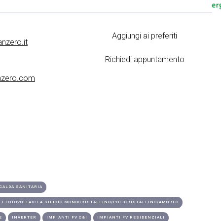
Aggiungi ai preferiti
nzero.it
Richiedi appuntamento
anzero.com
 CALDA SANITARIA
LI FOTOVOLTAICI A SILICIO MONOCRISTALLINO/POLICRISTALLINO/AMORFO
E
INVERTER
IMPIANTI FV C&I
IMPIANTI FV RESIDENZIALI