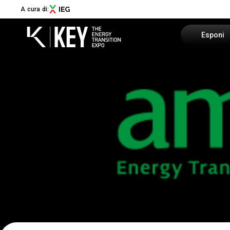
A cura di:
Esponi
Richiedi u
Menù
Area riser
ABOUT
About KEY
Info utili
Settori espositivi
Call for Start-Up
Promuovi i
Collaborazioni e partner
Sostenibilità
Newsletter
Contatti