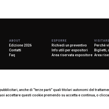
ABOUT
ESPORRE
VISITAR
Edizione 2026
Richiedi un preventivo
Perchè vi
Contatti
Info utili per espositori
Biglietti,
Faq
Area riservata espositore
Area rise
Official Car
ubblicitari, anche di “terze parti” quali titolari autonomi del trattament
Puoi accettare questi cookie premendo su accetta e continua, o clicc