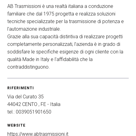
AB Trasmissioni è una realtà italiana a conduzione
arrow_circle_right
ESPONI A KEY27
familiare che dal 1975 progetta e realizza soluzioni
tecniche specializzate per la trasmissione di potenza e
l'automazione industriale.
person
AREA RISERVATA VISITATORI
Grazie alla sua capacità distintiva di realizzare progetti
completamente personalizzati, l’azienda è in grado di
soddisfare le specifiche esigenze di ogni cliente con la
IT
EN
A cura di:
qualità Made in Italy e l'affidabilità che la
contraddistinguono.
RIFERIMENTI
Via del Curato 35
44042 CENTO , FE - Italia
tel.: 0039051901650
WEBSITE
https://www.abtrasmissioni.it