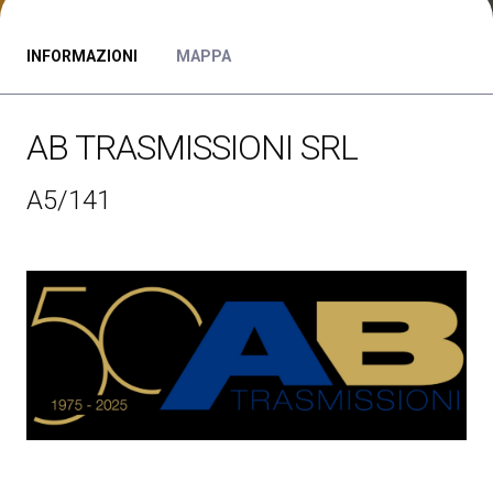
Media Room
arrow_right
INFORMAZIONI
MAPPA
Esporre
S
Prenota il tuo spazio
A
AB TRASMISSIONI SRL
A5/141
S