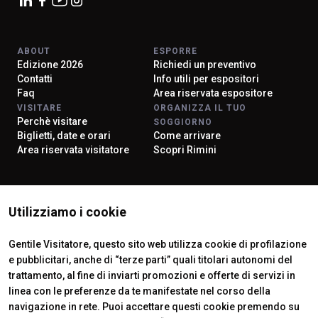
ABOUT
ESPORRE
Edizione 2026
Richiedi un preventivo
Contatti
Info utili per espositori
Faq
Area riservata espositore
VISITARE
ORGANIZZA IL TUO
Perchè visitare
SOGGIORNO
Biglietti, date e orari
Come arrivare
Area riservata visitatore
Scopri Rimini
ISTITUTI CERTIFICATORI
Utilizziamo i cookie
Gentile Visitatore, questo sito web utilizza cookie di profilazione
e pubblicitari, anche di “terze parti” quali titolari autonomi del
trattamento, al fine di inviarti promozioni e offerte di servizi in
linea con le preferenze da te manifestate nel corso della
navigazione in rete. Puoi accettare questi cookie premendo su