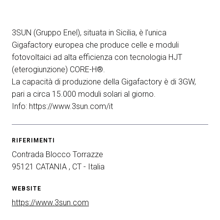
arrow_circle_right
ESPONI A KEY27
3SUN (Gruppo Enel), situata in Sicilia, è l’unica
Gigafactory europea che produce celle e moduli
person
fotovoltaici ad alta efficienza con tecnologia HJT
AREA RISERVATA VISITATORI
(eterogiunzione) CORE-H®.
La capacità di produzione della Gigafactory è di 3GW,
IT
EN
A cura di:
pari a circa 15.000 moduli solari al giorno.
Info: https://www.3sun.com/it
RIFERIMENTI
Contrada Blocco Torrazze
95121 CATANIA , CT - Italia
WEBSITE
https://www.3sun.com