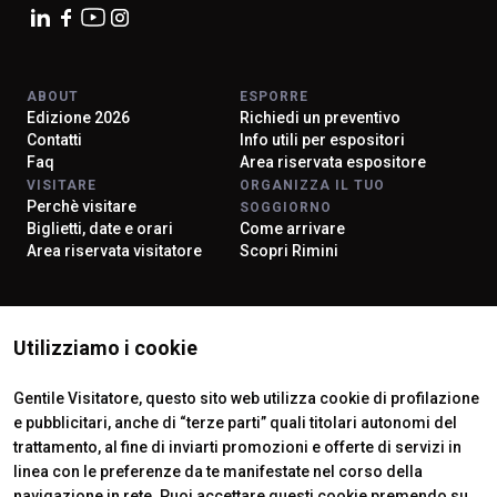
ABOUT
ESPORRE
Edizione 2026
Richiedi un preventivo
Contatti
Info utili per espositori
Faq
Area riservata espositore
VISITARE
ORGANIZZA IL TUO
Perchè visitare
SOGGIORNO
Biglietti, date e orari
Come arrivare
Area riservata visitatore
Scopri Rimini
ISTITUTI CERTIFICATORI
Utilizziamo i cookie
Gentile Visitatore, questo sito web utilizza cookie di profilazione
e pubblicitari, anche di “terze parti” quali titolari autonomi del
trattamento, al fine di inviarti promozioni e offerte di servizi in
linea con le preferenze da te manifestate nel corso della
navigazione in rete. Puoi accettare questi cookie premendo su