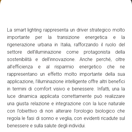
Media Room
arrow_right
Esporre
S
La smart lighting rappresenta un driver strategico molto
Prenota il tuo spazio
A
importante per la transizione energetica e la
rigenerazione urbana in Italia, rafforzando il ruolo del
settore dell’illuminazione come protagonista della
sostenibilità e dell’innovazione. Anche perché, oltre
all’efficienza e al risparmio energetico che ne
rappresentano un effetto molto importante della sua
S
applicazione, l’illuminazione intelligente offre altri benefici
in termini di comfort visivo e benessere. Infatti, una la
luce dinamica applicata correttamente può realizzare
una giusta relazione e integrazione con la luce naturale
con l’obiettivo di non alterare l’orologio biologico che
regola le fasi di sonno e veglia, con evidenti ricadute sul
benessere e sulla salute degli individui.