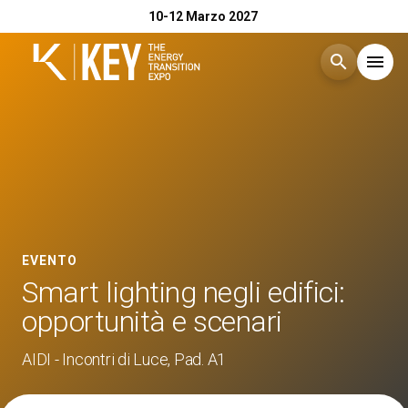
10-12 Marzo 2027
search
menu
Menù
arrow_right
Esponi
arrow_right
Visita
arrow_right
EVENTO
Smart lighting negli edifici:
Catalogo Espositori 2026
arrow_right
opportunità e scenari
Eventi
AIDI - Incontri di Luce, Pad. A1
arrow_right