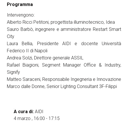
Programma
arrow_circle_right
ESPONI A KEY27
Intervengono:
Alberto Ricci Petitoni, progettista illuminotecnico, Idea
Sauro Barbò, ingegnere e amministratore Restart Smart
person
AREA RISERVATA VISITATORI
City
Laura Bellia, Presidente AIDI e docente Università
Federico II di Napoli
IT
EN
A cura di:
Andrea Solzi, Direttore generale ASSIL
Rafael Biagioni, Segment Manager Office & Industry,
Signify
Matteo Saraceni, Responsabile Ingegneria e Innovazione
Marco dalle Donne, Senior Lighting Consultant 3F-Filippi
A cura di:
AIDI
4 marzo , 16:00 - 17:15