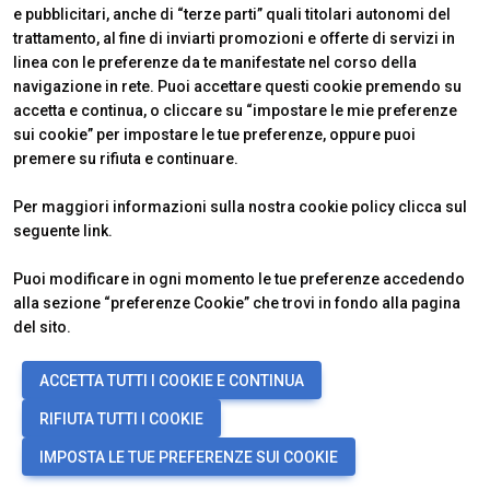
e pubblicitari, anche di “terze parti” quali titolari autonomi del
trattamento, al fine di inviarti promozioni e offerte di servizi in
linea con le preferenze da te manifestate nel corso della
navigazione in rete. Puoi accettare questi cookie premendo su
accetta e continua, o cliccare su “impostare le mie preferenze
sui cookie” per impostare le tue preferenze, oppure puoi
premere su rifiuta e continuare.
Official Carrier
Per maggiori informazioni sulla nostra cookie policy clicca sul
seguente
link
.
Puoi modificare in ogni momento le tue preferenze accedendo
alla sezione “preferenze Cookie” che trovi in fondo alla pagina
del sito.
© 2026
ITALIAN EXHIBITION GROUP SpA - Via Emilia 155, 47921 Rimini
ACCETTA TUTTI I COOKIE E CONTINUA
(Italy) - Registro Imprese Rimini e C.F./P.I. 00139440408 - Cap. Soc.
52.214.897 i.v. -
Copyright & disclaimer
-
Privacy Policy
-
Cookie
RIFIUTA TUTTI I COOKIE
Policy
-
Preferenze Cookie
IMPOSTA LE TUE PREFERENZE SUI COOKIE