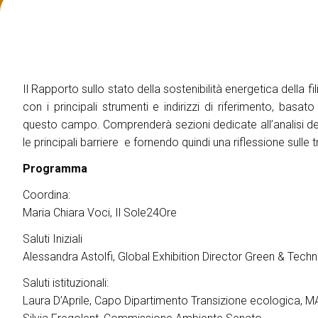
ESPORRE
Richiedi un preventivo
Perchè esporre
Info utili per espositori
Pacchetti di visibilità
Il Rapporto sullo stato della sostenibilità energetica della fi
Area riservata espositori
con i principali strumenti e indirizzi di riferimento, basato 
questo campo. Comprenderà sezioni dedicate all’analisi del
VISITARE
Perchè visitare
le principali barriere e fornendo quindi una riflessione sulle tr
Info utili visitatori
Programma
Catalogo espositori
Coordina:
Area riservata visitatori
Maria Chiara Voci, Il Sole24Ore
Biglietti
Saluti Iniziali
EVENTI
Alessandra Astolfi, Global Exhibition Director Green & Techn
On Demand
Saluti istituzionali:
Call for paper
Laura D’Aprile, Capo Dipartimento Transizione ecologica, 
Comitato Tecnico Scientifico