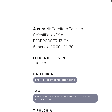
arrow_drop_down
A cura di:
Comitato Tecnico
Scientifico KEY e
FEDERCOSTRUZIONI
arrow_drop_down
5 marzo , 10:00 - 11:30
LINGUA DELL'EVENTO
Italiano
CATEGORIA
EFFI - ENERGY EFFICIENCY EXPO
arrow_drop_down
TAG
EVENTO ORGANIZZATO DA COMITATO TECNICO
SCIENTIFICO
TIPOLOGIA