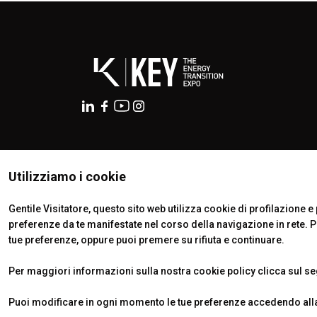
Blog
Report
OLTRE KEY
Key Choice
Green Jobs & Skills
ORGANIZZA IL TUO SOGGIORNO
Scopri Rimini
ISTITUTI CERTIFICATORI
Utilizziamo i cookie
Esporre
Prenota il tuo spazio
Gentile Visitatore, questo sito web utilizza cookie di profilazione e p
preferenze da te manifestate nel corso della navigazione in rete. 
tue preferenze, oppure puoi premere su rifiuta e continuare.
Per maggiori informazioni sulla nostra cookie policy clicca sul s
© 2026
ITALIAN EXHIBITION GROUP SpA - Via Emilia 155, 47921
Soc. 52.214.897 i.v. -
Copyright & disclaimer
-
Privacy Policy
Puoi modificare in ogni momento le tue preferenze accedendo alla 