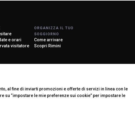
arrow_drop_down
E
ORGANIZZA IL TUO
sitare
SOGGIORNO
 date e orari
Come arrivare
rvata visitatore
Scopri Rimini
arrow_drop_down
rier
o, al fine di inviarti promozioni e offerte di servizi in linea con le
are su “impostare le mie preferenze sui cookie” per impostare le