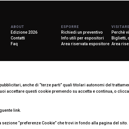
ABOUT
ESPORRE
VISITAR
Edizione 2026
Richiedi un preventivo
Perchè vi
Contatti
Info utili per espositori
Biglietti,
Faq
Area riservata espositore
Area rise
Scopri di più
Official Car
About KEY
ubblicitari, anche di “terze parti” quali titolari autonomi del trattament
Puoi accettare questi cookie premendo su accetta e continua, o clicc
eguente
link
.
 Rimini (Italy) - Registro Imprese Rimini e C.F./P.I. 00139440408 - Cap.
-
Cookie Policy
-
Preferenze Cookie
sezione “preferenze Cookie” che trovi in fondo alla pagina del sito.