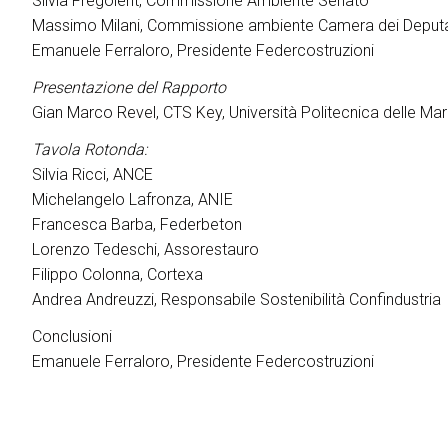
Silvia Fregolent, Commissione Ambiente Senato
Palinsesto Convegnistico
Massimo Milani, Commissione ambiente Camera dei Deputa
Emanuele Ferraloro, Presidente Federcostruzioni
MEDIA ROOM
News e comunicati
Presentazione del Rapporto
Per accreditarsi
Gian Marco Revel, CTS Key, Università Politecnica delle Ma
Info e contatti
Tavola Rotonda:
Servizi per i media
Silvia Ricci, ANCE
Scarica il press kit
Michelangelo Lafronza, ANIE
Francesca Barba, Federbeton
HOSTED BUYERS
Lorenzo Tedeschi, Assorestauro
Business Matching & Networking
Filippo Colonna, Cortexa
INFO UTILI
Andrea Andreuzzi, Responsabile Sostenibilità Confindustria
Come arrivare
Conclusioni
Accessibilità di quartiere
Emanuele Ferraloro, Presidente Federcostruzioni
Faq
Richiedi Info
INSIGHT