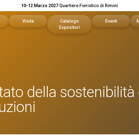
10-12 Marzo 2027
Quartiere Fieristico di Rimini
Visita
Catalogo
Eventi
Espositori
n preventivo
Area riservata visitatori
Catalogo KEY
Palinsesto Convegn
vata espositori
Biglietti
Catalogo DPE
Comitato Tecnico Sc
Info utili
On Demand
ato della sostenibilità
l tuo brand
Come arrivare
Report
ruzioni
Faq