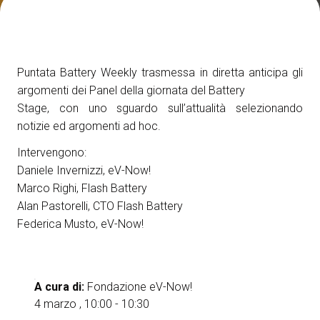
Media Room
arrow_right
Esporre
S
Puntata Battery Weekly trasmessa in diretta anticipa gli
Prenota il tuo spazio
A
argomenti dei Panel della giornata del Battery
Stage, con uno sguardo sull’attualità selezionando
notizie ed argomenti ad hoc.
Intervengono:
Daniele Invernizzi, eV-Now!
Marco Righi, Flash Battery
S
Alan Pastorelli, CTO Flash Battery
Federica Musto, eV-Now!
A cura di:
Fondazione eV-Now!
4 marzo , 10:00 - 10:30