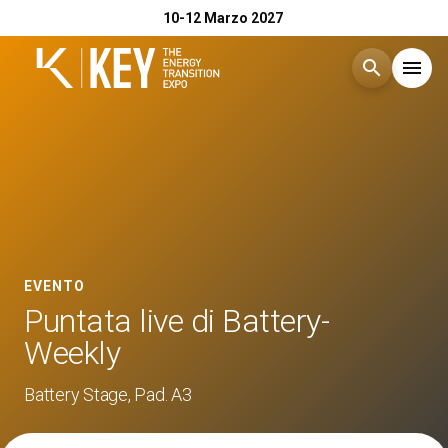
10-12 Marzo 2027
search
menu
Menù
arrow_right
Esponi
arrow_right
Visita
arrow_right
EVENTO
Puntata live di Battery-
Catalogo Espositori 2026
arrow_right
Weekly
Eventi
Battery Stage, Pad. A3
arrow_right