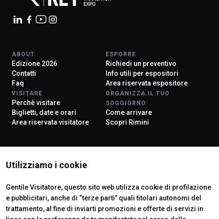
ABOUT
ESPORRE
Edizione 2026
Richiedi un preventivo
Contatti
Info utili per espositori
Faq
Area riservata espositore
VISITARE
ORGANIZZA IL TUO
Perchè visitare
SOGGIORNO
Biglietti, date e orari
Come arrivare
Area riservata visitatore
Scopri Rimini
ISTITUTI CERTIFICATORI
Utilizziamo i cookie
Gentile Visitatore, questo sito web utilizza cookie di profilazione
e pubblicitari, anche di “terze parti” quali titolari autonomi del
trattamento, al fine di inviarti promozioni e offerte di servizi in