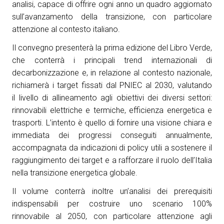
analisi, capace di offrire ogni anno un quadro aggiornato
sull’avanzamento della transizione, con particolare
arrow_circle_right
ESPONI A KEY27
attenzione al contesto italiano.
Il convegno presenterà la prima edizione del Libro Verde,
person
AREA RISERVATA VISITATORI
che conterrà i principali trend internazionali di
decarbonizzazione e, in relazione al contesto nazionale,
richiamerà i target fissati dal PNIEC al 2030, valutando
IT
EN
A cura di:
il livello di allineamento agli obiettivi dei diversi settori:
rinnovabili elettriche e termiche, efficienza energetica e
trasporti. L’intento è quello di fornire una visione chiara e
immediata dei progressi conseguiti annualmente,
accompagnata da indicazioni di policy utili a sostenere il
raggiungimento dei target e a rafforzare il ruolo dell’Italia
nella transizione energetica globale.
Il volume conterrà inoltre un’analisi dei prerequisiti
indispensabili per costruire uno scenario 100%
rinnovabile al 2050, con particolare attenzione agli