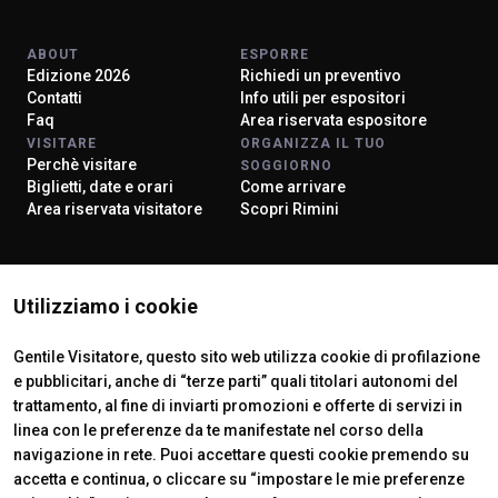
ABOUT
ESPORRE
Edizione 2026
Richiedi un preventivo
Contatti
Info utili per espositori
Faq
Area riservata espositore
VISITARE
ORGANIZZA IL TUO
Perchè visitare
SOGGIORNO
Biglietti, date e orari
Come arrivare
Area riservata visitatore
Scopri Rimini
ISTITUTI CERTIFICATORI
Utilizziamo i cookie
Gentile Visitatore, questo sito web utilizza cookie di profilazione
e pubblicitari, anche di “terze parti” quali titolari autonomi del
trattamento, al fine di inviarti promozioni e offerte di servizi in
linea con le preferenze da te manifestate nel corso della
navigazione in rete. Puoi accettare questi cookie premendo su
accetta e continua, o cliccare su “impostare le mie preferenze