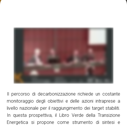
Media Room
arrow_right
Esporre
S
Prenota il tuo spazio
A
S
Il percorso di decarbonizzazione richiede un costante
monitoraggio degli obiettivi e delle azioni intraprese a
livello nazionale per il raggiungimento dei target stabiliti.
In questa prospettiva, il Libro Verde della Transizione
Energetica si propone come strumento di sintesi e