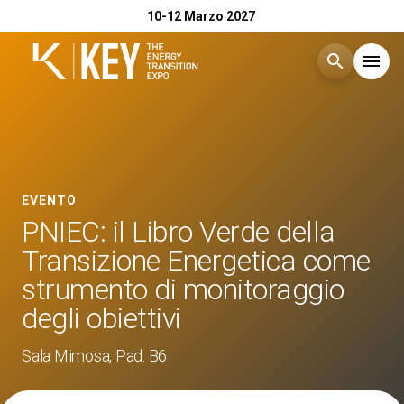
10-12 Marzo 2027
search
menu
Menù
arrow_right
Esponi
arrow_right
EVENTO
PNIEC: il Libro Verde della
Visita
arrow_right
Transizione Energetica come
strumento di monitoraggio
Catalogo Espositori 2026
arrow_right
degli obiettivi
Eventi
Sala Mimosa, Pad. B6
arrow_right