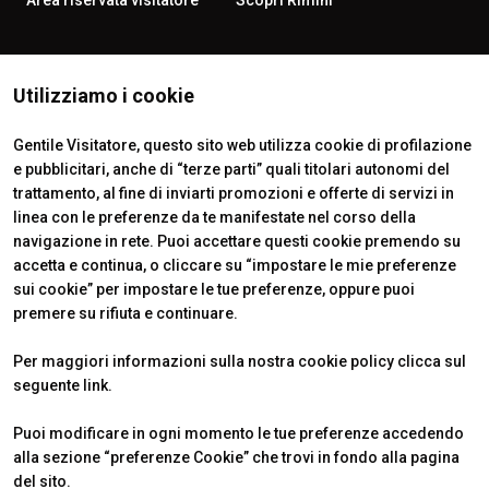
Area riservata visitatore
Scopri Rimini
ISTITUTI CERTIFICATORI
Utilizziamo i cookie
Gentile Visitatore, questo sito web utilizza cookie di profilazione
e pubblicitari, anche di “terze parti” quali titolari autonomi del
trattamento, al fine di inviarti promozioni e offerte di servizi in
linea con le preferenze da te manifestate nel corso della
navigazione in rete. Puoi accettare questi cookie premendo su
accetta e continua, o cliccare su “impostare le mie preferenze
sui cookie” per impostare le tue preferenze, oppure puoi
premere su rifiuta e continuare.
Official Carrier
Per maggiori informazioni sulla nostra cookie policy clicca sul
seguente
link
.
Puoi modificare in ogni momento le tue preferenze accedendo
alla sezione “preferenze Cookie” che trovi in fondo alla pagina
del sito.