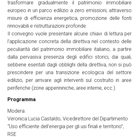
trasformare gradualmente il patrimonio immobiliare
europeo in un parco edilizio a zero emissioni, attraverso
arrow_circle_right
ESPONI A KEY27
misure di efficienza energetica, promozione delle fonti
rinnovabili e ristrutturazioni profonde.
Il convegno vuole presentare alcune chiavi di lettura per
person
AREA RISERVATA VISITATORI
l’applicazione concreta della direttiva nel contesto delle
peculiarità del patrimonio immobiliare italiano, a partire
IT
EN
A cura di:
dalla pervasiva presenza degli edifici storici, dai quali,
sebbene esentati dagli obblighi della direttiva, non si può
prescindere per una transizione ecologica del settore
edilizio, per arrivare agli interventi sul costruito in aree
periferiche (zone appenniniche, aree interne, ecc.).
Programma
Modera:
Veronica Lucia Castaldo, Vicedirettore del Dipartimento
“Uso efficiente dell'energia per gli usi finali e territorio”,
RSE