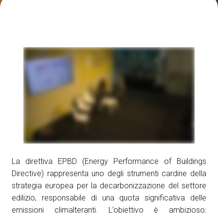
Media Room
arrow_right
Esporre
S
Prenota il tuo spazio
A
S
La direttiva EPBD (Energy Performance of Buildings
Directive) rappresenta uno degli strumenti cardine della
strategia europea per la decarbonizzazione del settore
edilizio, responsabile di una quota significativa delle
emissioni climalteranti. L’obiettivo è ambizioso: