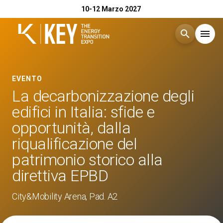
10-12 Marzo 2027
search
menu
Menù
arrow_right
EVENTO
La decarbonizzazione degli
Esponi
arrow_right
edifici in Italia: sfide e
opportunità, dalla
Visita
arrow_right
riqualificazione del
patrimonio storico alla
Catalogo Espositori 2026
arrow_right
direttiva EPBD
Eventi
City&Mobility Arena, Pad. A2
arrow_right