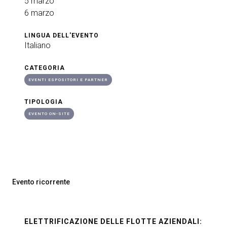
5 marzo
6 marzo
arrow_circle_right
ESPONI A KEY27
LINGUA DELL'EVENTO
Italiano
person
AREA RISERVATA VISITATORI
CATEGORIA
EVENTI ESPOSITORI E PARTNER
IT
EN
A cura di:
TIPOLOGIA
EVENTO ON-SITE
Evento ricorrente
ELETTRIFICAZIONE DELLE FLOTTE AZIENDALI: