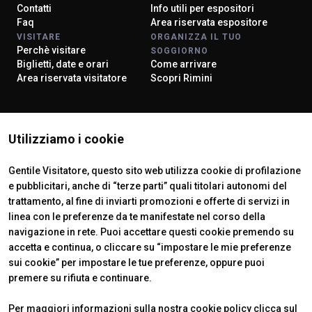
Contatti
Info utili per espositori
Faq
Area riservata espositore
VISITARE
ORGANIZZA IL TUO
Perchè visitare
SOGGIORNO
Biglietti, date e orari
Come arrivare
Area riservata visitatore
Scopri Rimini
ISTITUTI CERTIFICATORI
Utilizziamo i cookie
Gentile Visitatore, questo sito web utilizza cookie di profilazione
e pubblicitari, anche di “terze parti” quali titolari autonomi del
trattamento, al fine di inviarti promozioni e offerte di servizi in
linea con le preferenze da te manifestate nel corso della
navigazione in rete. Puoi accettare questi cookie premendo su
accetta e continua, o cliccare su “impostare le mie preferenze
sui cookie” per impostare le tue preferenze, oppure puoi
premere su rifiuta e continuare.
Official Carrier
Per maggiori informazioni sulla nostra cookie policy clicca sul