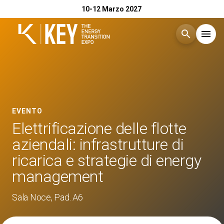
10-12 Marzo 2027
search
menu
Menù
arrow_right
Esponi
arrow_right
EVENTO
Elettrificazione delle flotte
Visita
arrow_right
aziendali: infrastrutture di
ricarica e strategie di energy
Catalogo Espositori 2026
arrow_right
management
Eventi
Sala Noce, Pad. A6
arrow_right