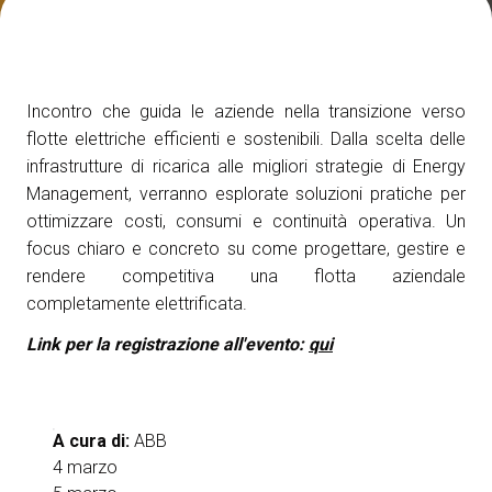
Media Room
arrow_right
Esporre
S
Incontro che guida le aziende nella transizione verso
Prenota il tuo spazio
A
flotte elettriche efficienti e sostenibili. Dalla scelta delle
infrastrutture di ricarica alle migliori strategie di Energy
Management, verranno esplorate soluzioni pratiche per
ottimizzare costi, consumi e continuità operativa. Un
focus chiaro e concreto su come progettare, gestire e
rendere competitiva una flotta aziendale
S
completamente elettrificata.
Link per la registrazione all'evento:
qui
A cura di:
ABB
4 marzo