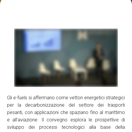
Media Room
arrow_right
Esporre
S
Prenota il tuo spazio
A
S
Gli e-fuels si affermano come vettori energetici strategici
per la decarbonizzazione del settore dei trasporti
pesanti, con applicazioni che spaziano fino al marittimo
e all’aviazione. Il convegno esplora le prospettive di
sviluppo dei processi tecnologici alla base della