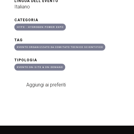
LINGUA DELL'EVENTO
Italiano
CATEGORIA
HYPE - HYDROGEN POWER EXPO
TAG
EVENTO ORGANIZZATO DA COMITATO TECNICO SCIENTIFICO
TIPOLOGIA
EVENTO ON-SITE & ON-DEMAND
Aggiungi ai preferiti