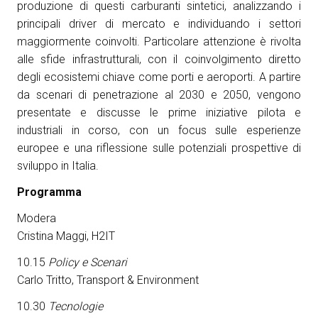
produzione di questi carburanti sintetici, analizzando i
principali driver di mercato e individuando i settori
arrow_circle_right
ESPONI A KEY27
maggiormente coinvolti. Particolare attenzione è rivolta
alle sfide infrastrutturali, con il coinvolgimento diretto
degli ecosistemi chiave come porti e aeroporti. A partire
person
AREA RISERVATA VISITATORI
da scenari di penetrazione al 2030 e 2050, vengono
presentate e discusse le prime iniziative pilota e
IT
EN
A cura di:
industriali in corso, con un focus sulle esperienze
europee e una riflessione sulle potenziali prospettive di
sviluppo in Italia.
Programma
Modera
Cristina Maggi, H2IT
10.15
Policy e Scenari
Carlo Tritto, Transport & Environment
10.30
Tecnologie