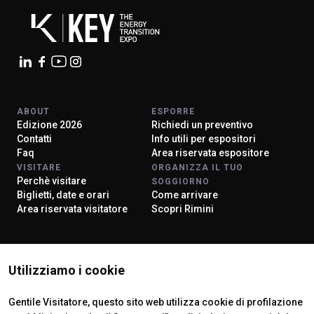
ABOUT
ESPORRE
Edizione 2026
Richiedi un preventivo
Contatti
Info utili per espositori
Faq
Area riservata espositore
VISITARE
ORGANIZZA IL TUO
Perchè visitare
SOGGIORNO
Biglietti, date e orari
Come arrivare
Area riservata visitatore
Scopri Rimini
ISTITUTI CERTIFICATORI
Utilizziamo i cookie
Gentile Visitatore, questo sito web utilizza cookie di profilazione