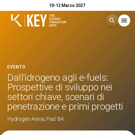
10-12 Marzo 2027
search
menu
Menù
arrow_right
Esponi
arrow_right
EVENTO
Dall’idrogeno agli e-fuels:
Visita
arrow_right
Prospettive di sviluppo nei
settori chiave, scenari di
Catalogo Espositori 2026
arrow_right
penetrazione e primi progetti
Eventi
Hydrogen Arena, Pad. B4
arrow_right