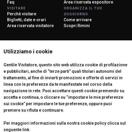
Faq
Area riservata espositore
VISITARE
ORGANIZZA IL TUO
Perchè visitare
SOGGIORNO
Biglietti, date e orari
Come arrivare
Area riservata visitatore
Scopri Rimini
ISTITUTI CERTIFICATORI
Utilizziamo i cookie
Gentile Visitatore, questo sito web utilizza cookie di profilazione
e pubblicitari, anche di “terze parti” quali titolari autonomi del
trattamento, al fine di inviarti promozioni e offerte di servizi in
linea con le preferenze da te manifestate nel corso della
navigazione in rete. Puoi accettare questi cookie premendo su
accetta e continua, o cliccare su “impostare le mie preferenze
sui cookie” per impostare le tue preferenze, oppure puoi
premere su rifiuta e continuare.
Official Carrier
Per maggiori informazioni sulla nostra cookie policy clicca sul
seguente
link
.