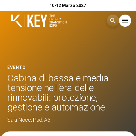
10-12 Marzo 2027
search
menu
Menù
arrow_right
Esponi
arrow_right
EVENTO
Cabina di bassa e media
Visita
arrow_right
tensione nell’era delle
rinnovabili: protezione,
Catalogo Espositori 2026
arrow_right
gestione e automazione
Eventi
Sala Noce, Pad. A6
arrow_right