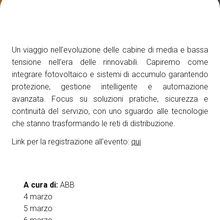
Media Room
arrow_right
Esporre
S
Un viaggio nell’evoluzione delle cabine di media e bassa
Prenota il tuo spazio
A
tensione nell’era delle rinnovabili. Capiremo come
integrare fotovoltaico e sistemi di accumulo garantendo
protezione, gestione intelligente e automazione
avanzata. Focus su soluzioni pratiche, sicurezza e
continuità del servizio, con uno sguardo alle tecnologie
che stanno trasformando le reti di distribuzione.
S
Link per la registrazione all'evento:
qui
A cura di:
ABB
4 marzo
5 marzo