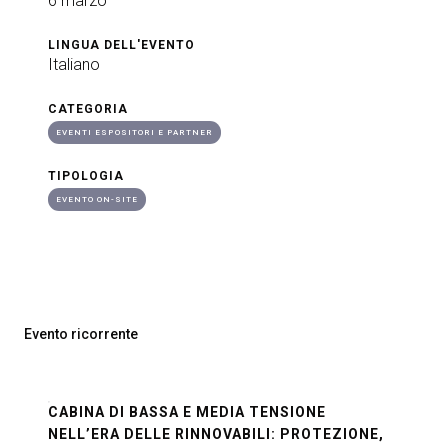
6 marzo
arrow_circle_right
ESPONI A KEY27
LINGUA DELL'EVENTO
Italiano
CATEGORIA
person
AREA RISERVATA VISITATORI
EVENTI ESPOSITORI E PARTNER
TIPOLOGIA
IT
EN
A cura di:
EVENTO ON-SITE
Evento ricorrente
CABINA DI BASSA E MEDIA TENSIONE
NELL’ERA DELLE RINNOVABILI: PROTEZIONE,