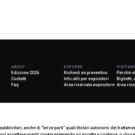
ABOUT
ESPORRE
VISITAR
Edizione 2026
Richiedi un preventivo
Perchè vi
Contatti
Info utili per espositori
Biglietti,
Faq
Area riservata espositore
Area rise
Official Car
ubblicitari, anche di “terze parti” quali titolari autonomi del trattament
Puoi accettare questi cookie premendo su accetta e continua, o clicc