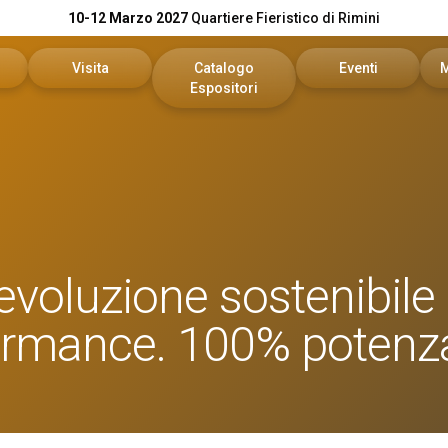
10-12 Marzo 2027
Quartiere Fieristico di Rimini
Visita
Catalogo
Eventi
Espositori
n preventivo
Area riservata visitatori
Catalogo KEY
Palinsesto Convegn
vata espositori
Biglietti
Catalogo DPE
Comitato Tecnico Sc
Info utili
On Demand
'evoluzione sostenibil
l tuo brand
Come arrivare
Report
rformance. 100% potenz
Faq