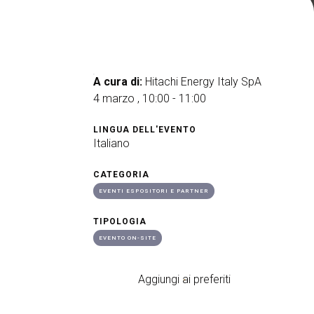
arrow_drop_down
A cura di:
Hitachi Energy Italy SpA
4 marzo , 10:00 - 11:00
arrow_drop_down
LINGUA DELL'EVENTO
Italiano
CATEGORIA
EVENTI ESPOSITORI E PARTNER
TIPOLOGIA
EVENTO ON-SITE
arrow_drop_down
Aggiungi ai preferiti