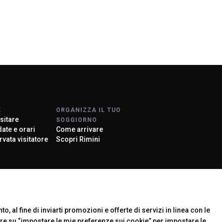
arrow_drop_down
E
ORGANIZZA IL TUO
arrow_drop_down
sitare
SOGGIORNO
 date e orari
Come arrivare
rvata visitatore
Scopri Rimini
arrow_drop_down
rier
o, al fine di inviarti promozioni e offerte di servizi in linea con le
arrow_drop_down
are su “impostare le mie preferenze sui cookie” per impostare le