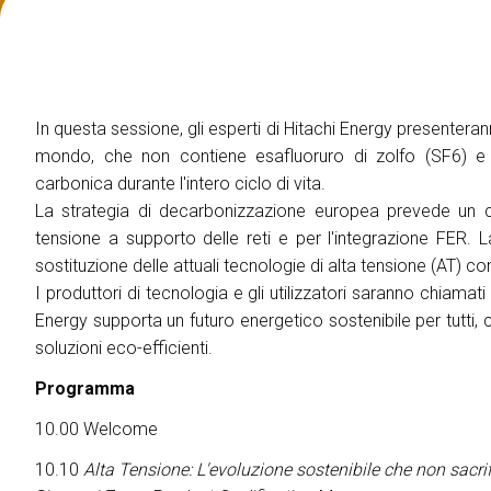
ESPORRE
Richiedi un preventivo
Perchè esporre
Info utili per espositori
Pacchetti di visibilità
In questa sessione, gli esperti di Hitachi Energy presenteranno
Area riservata espositori
mondo, che non contiene esafluoruro di zolfo (SF6) e c
carbonica durante l'intero ciclo di vita.
VISITARE
La strategia di decarbonizzazione europea prevede un c
Perchè visitare
tensione a supporto delle reti e per l'integrazione FER
Info utili visitatori
sostituzione delle attuali tecnologie di alta tensione (AT) c
Catalogo espositori
I produttori di tecnologia e gli utilizzatori saranno chiamati
Area riservata visitatori
Energy supporta un futuro energetico sostenibile per tutti,
Biglietti
soluzioni eco-efficienti.
EVENTI
Programma
On Demand
10.00 Welcome
Call for paper
10.10
Alta Tensione: L'evoluzione sostenibile che non sacr
Comitato Tecnico Scientifico