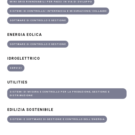
MINI GRID RINNOVABILI PER PAESI IN VIA DI SVILUPPO
SISTEMI DI CONTROLLO/ INTERFACCIA E MISURAZIONE/ COLLAUDO
SOFTWARE DI CONTROLLO E GESTIONE
ENERGIA EOLICA
SOFTWARE DI CONTROLLO E GESTIONE
IDROELETTRICO
SERVIZI
UTILITIES
SISTEMI DI MISURA E CONTROLLO PER LA PRODUZIONE, GESTIONE E
DISTRIBUZIONE
EDILIZIA SOSTENIBILE
SISTEMI E SOFTWARE DI GESTIONE E CONTROLLO DELL’ENERGIA