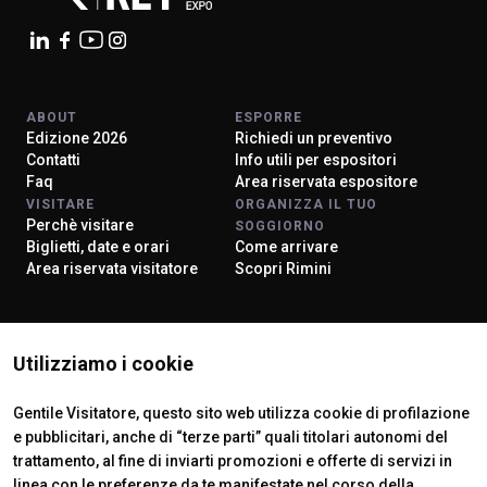
ABOUT
ESPORRE
Edizione 2026
Richiedi un preventivo
Contatti
Info utili per espositori
Faq
Area riservata espositore
VISITARE
ORGANIZZA IL TUO
Perchè visitare
SOGGIORNO
Biglietti, date e orari
Come arrivare
Area riservata visitatore
Scopri Rimini
ISTITUTI CERTIFICATORI
Utilizziamo i cookie
Gentile Visitatore, questo sito web utilizza cookie di profilazione
e pubblicitari, anche di “terze parti” quali titolari autonomi del
trattamento, al fine di inviarti promozioni e offerte di servizi in
linea con le preferenze da te manifestate nel corso della