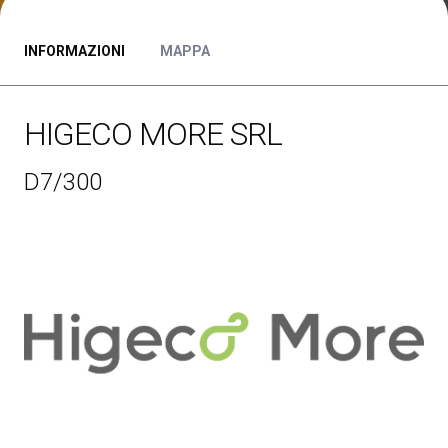
Media Room
arrow_right
INFORMAZIONI
MAPPA
Esporre
S
Prenota il tuo spazio
A
HIGECO MORE SRL
D7/300
S