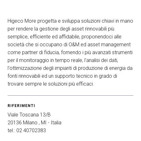
arrow_circle_right
ESPONI A KEY27
Higeco More progetta e sviluppa soluzioni chiavi in mano
per rendere la gestione degli asset rinnovabili più
person
semplice, efficiente ed affidabile, proponendoci alle
AREA RISERVATA VISITATORI
società che si occupano di O&M ed asset management
come partner di fiducia, fornendo i più avanzati strumenti
IT
EN
A cura di:
per il monitoraggio in tempo reale, l'analisi dei dati,
l'ottimizzazione degli impianti di produzione di energia da
fonti rinnovabili ed un supporto tecnico in grado di
trovare sempre le soluzioni più efficaci.
RIFERIMENTI
Viale Toscana 13/B
20136 Milano , MI - Italia
tel.: 02 40702383