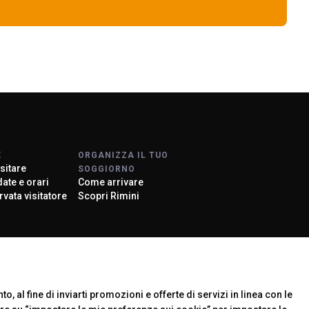
arrow_drop_down
arrow_drop_down
E
ORGANIZZA IL TUO
sitare
SOGGIORNO
 date e orari
Come arrivare
rvata visitatore
Scopri Rimini
rier
o, al fine di inviarti promozioni e offerte di servizi in linea con le