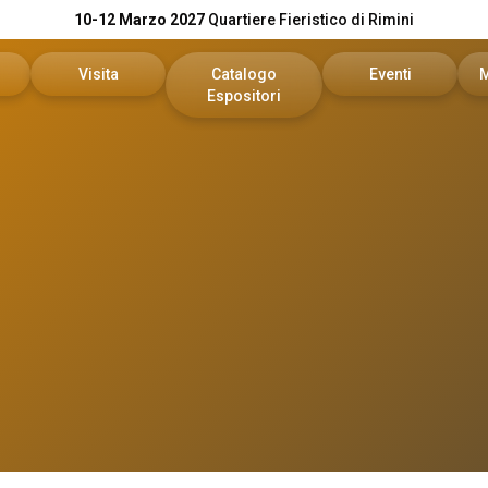
10-12 Marzo 2027
Quartiere Fieristico di Rimini
Visita
Catalogo
Eventi
Espositori
n preventivo
Area riservata visitatori
Catalogo KEY
Palinsesto Convegn
vata espositori
Biglietti
Catalogo DPE
Comitato Tecnico Sc
Info utili
On Demand
l tuo brand
Come arrivare
Report
Faq