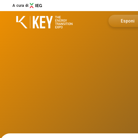
A cura di:
Esponi
Richiedi u
Menù
Area riser
ABOUT
About KEY
Info utili
Settori espositivi
Call for Start-Up
Promuovi i
Collaborazioni e partner
Sostenibilità
Newsletter
Contatti