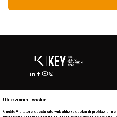
Blog
Report
OLTRE KEY
Key Choice
Green Jobs & Skills
ORGANIZZA IL TUO SOGGIORNO
Scopri Rimini
Esporre
Prenota il tuo spazio
ISTITUTI CERTIFICATORI
Utilizziamo i cookie
Gentile Visitatore, questo sito web utilizza cookie di profilazione e p