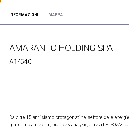
ESPORRE
Richiedi un preventivo
Perchè esporre
INFORMAZIONI
MAPPA
Info utili per espositori
Pacchetti di visibilità
Area riservata espositori
AMARANTO HOLDING SPA
VISITARE
Perchè visitare
A1/540
Info utili visitatori
Catalogo espositori
Area riservata visitatori
Biglietti
EVENTI
On Demand
Call for paper
Da oltre 15 anni siamo protagonisti nel settore delle energie
Comitato Tecnico Scientifico
grandi impianti solari, business analysis, servizi EPC-O&M, 