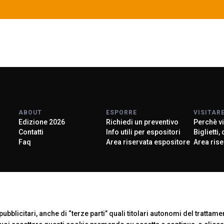
ABOUT
ESPORRE
VISITAR
Edizione 2026
Richiedi un preventivo
Perchè vi
Scopri di più
Contatti
Info utili per espositori
Biglietti,
Faq
Area riservata espositore
Area rise
About KEY
Official Car
ubblicitari, anche di “terze parti” quali titolari autonomi del trattament