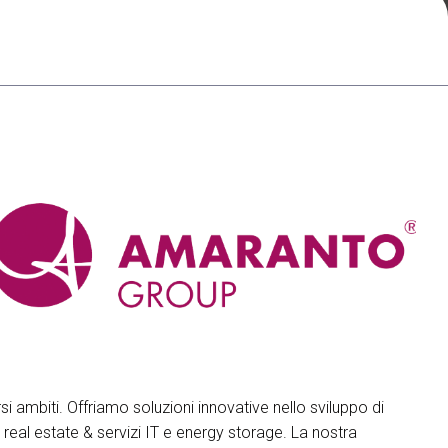
arrow_drop_down
arrow_drop_down
arrow_drop_down
i ambiti. Offriamo soluzioni innovative nello sviluppo di
 real estate & servizi IT e energy storage. La nostra