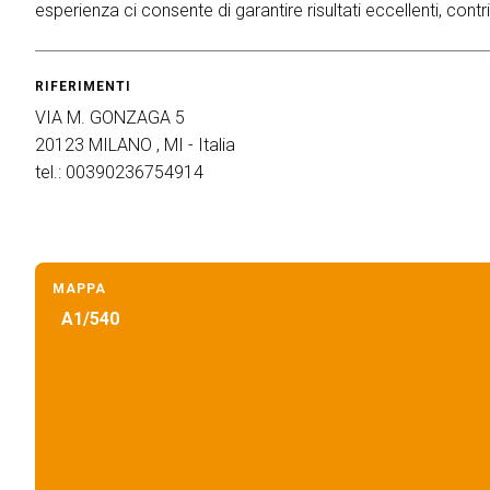
esperienza ci consente di garantire risultati eccellenti, cont
Palinsesto Convegnistico
MEDIA ROOM
News e comunicati
RIFERIMENTI
Per accreditarsi
VIA M. GONZAGA 5
Info e contatti
20123 MILANO , MI - Italia
tel.: 00390236754914
Servizi per i media
Scarica il press kit
HOSTED BUYERS
Business Matching & Networking
MAPPA
A1/540
INFO UTILI
Come arrivare
Accessibilità di quartiere
Faq
Richiedi Info
INSIGHT