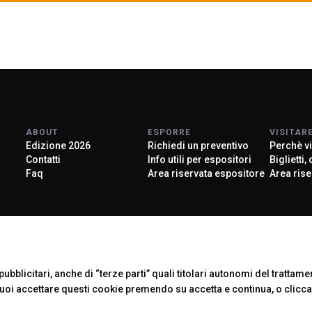
ABOUT
ESPORRE
VISITAR
Edizione 2026
Richiedi un preventivo
Perchè vi
Contatti
Info utili per espositori
Biglietti,
Faq
Area riservata espositore
Area rise
arrow_circle_right
SCOPRI LA MANIFESTAZI
Official Car
ubblicitari, anche di “terze parti” quali titolari autonomi del trattament
Puoi accettare questi cookie premendo su accetta e continua, o clicc