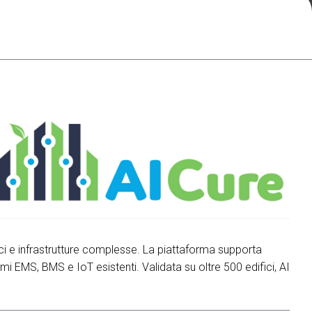
arrow_drop_down
arrow_drop_down
arrow_drop_down
fici e infrastrutture complesse. La piattaforma supporta
mi EMS, BMS e IoT esistenti. Validata su oltre 500 edifici, AI