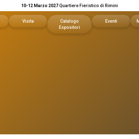
10-12 Marzo 2027
Quartiere Fieristico di Rimini
Visita
Catalogo
Eventi
Espositori
n preventivo
Area riservata visitatori
Catalogo KEY
Palinsesto Convegn
vata espositori
Biglietti
Catalogo DPE
Comitato Tecnico Sc
Info utili
On Demand
l tuo brand
Come arrivare
Report
Faq