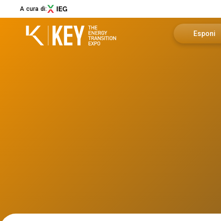
A cura di:
Esponi
Richiedi u
Menù
Area riser
ABOUT
About KEY
Info utili
Settori espositivi
Call for Start-Up
Promuovi i
Collaborazioni e partner
Sostenibilità
Newsletter
Contatti