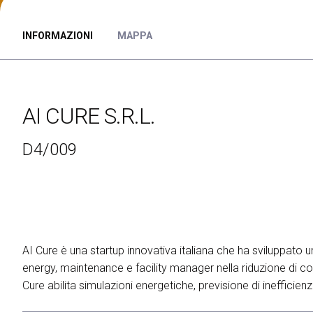
ESPORRE
Richiedi un preventivo
Perchè esporre
INFORMAZIONI
MAPPA
Info utili per espositori
Pacchetti di visibilità
Area riservata espositori
AI CURE S.R.L.
VISITARE
Perchè visitare
D4/009
Info utili visitatori
Catalogo espositori
Area riservata visitatori
Biglietti
EVENTI
AI Cure è una startup innovativa italiana che ha sviluppato u
On Demand
energy, maintenance e facility manager nella riduzione di con
Call for paper
Cure abilita simulazioni energetiche, previsione di inefficien
Comitato Tecnico Scientifico