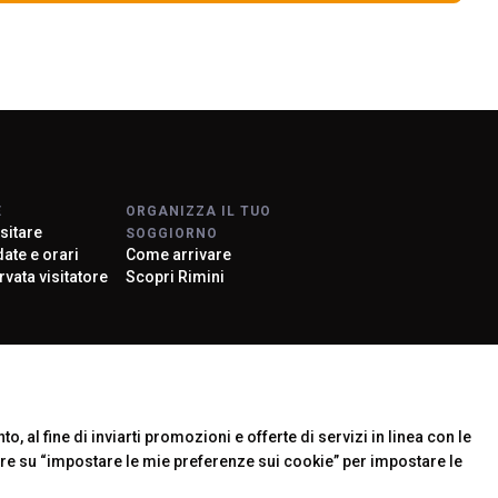
E
ORGANIZZA IL TUO
sitare
SOGGIORNO
 date e orari
Come arrivare
rvata visitatore
Scopri Rimini
arrow_circle_right
ONE
rier
o, al fine di inviarti promozioni e offerte di servizi in linea con le
are su “impostare le mie preferenze sui cookie” per impostare le