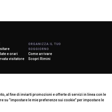
E
ORGANIZZA IL TUO
sitare
SOGGIORNO
 date e orari
Come arrivare
rvata visitatore
Scopri Rimini
rier
o, al fine di inviarti promozioni e offerte di servizi in linea con le
are su “impostare le mie preferenze sui cookie” per impostare le