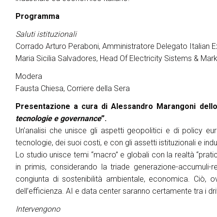
Blog
Programma
Report
Saluti istituzionali
OLTRE KEY
Corrado Arturo Peraboni, Amministratore Delegato Italian E
Key Choice
Maria Sicilia Salvadores, Head Of Electricity Sistems & Mar
Green Jobs & Skills
Modera
ORGANIZZA IL TUO SOGGIORNO
Fausta Chiesa, Corriere della Sera
Scopri Rimini
Presentazione a cura di Alessandro Marangoni dello
tecnologie e governance
”.
Esporre
Un’analisi che unisce gli aspetti geopolitici e di policy eu
tecnologie, dei suoi costi, e con gli assetti istituzionali e ind
Prenota il tuo spazio
Lo studio unisce temi “macro” e globali con la realtà “pratic
in primis, considerando la triade generazione-accumuli-ret
congiunta di sostenibilità ambientale, economica. Ciò, o
dell’efficienza. AI e data center saranno certamente tra i dri
Intervengono