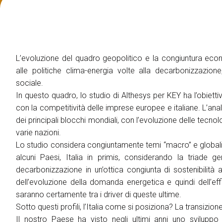
ESPORRE
Richiedi un preventivo
Perchè esporre
Info utili per espositori
Pacchetti di visibilità
L’evoluzione del quadro geopolitico e la congiuntura e
Area riservata espositori
alle politiche clima-energia volte alla decarbonizzazio
sociale.
VISITARE
In questo quadro, lo studio di Althesys per KEY ha l’obiet
Perchè visitare
con la competitività delle imprese europee e italiane. L’analis
Info utili visitatori
dei principali blocchi mondiali, con l’evoluzione delle tecnologi
Catalogo espositori
varie nazioni.
Area riservata visitatori
Lo studio considera congiuntamente temi “macro” e globali c
Biglietti
alcuni Paesi, Italia in primis, considerando la triade gen
decarbonizzazione in un’ottica congiunta di sostenibilità
EVENTI
dell’evoluzione della domanda energetica e quindi dell’effic
On Demand
saranno certamente tra i driver di queste ultime.
Call for paper
Sotto questi profili, l’Italia come si posiziona? La transi
Comitato Tecnico Scientifico
Il nostro Paese ha visto negli ultimi anni uno sviluppo si