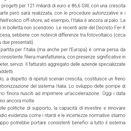
i progetti per 121 miliardi di euro e 86,6 GW, con una crescita
rte però sarà realizzata, con le procedure autorizzative e i
ell’eolico off-shore, ad esempio, l’Italia è ancora al palo. La
in bolletta non scendono. Le recenti aste del Decreto Fer-X
esa, sebbene con notevoli differenze tra fotovoltaico (circa
 due presentati).
partita per l’Italia (ma anche per l’Europa) è ormai persa da
consistente filiera manifatturiera, con presenze significative in
eter, servizi. Il fatturato aggregato delle aziende specializzate
addetti.
, a dispetto di ripetuti scenari crescita, costituisce un freno
arbonizzazione del sistema Italia. Lo sviluppo delle pompe di
ono finora riusciti ad imprimere un’accelerazione. Oggi i data
sono ancora molte.
le politiche di supporto, la capacità di investire e innovare
udio evidenzia come i ritardi e le incertezze normative stiamo
ppo potrebbe portare consistenti benefici a tutto il sistema