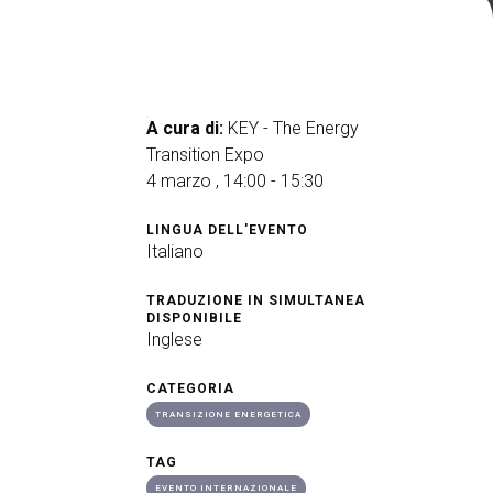
arrow_drop_down
A cura di:
KEY - The Energy
Transition Expo
4 marzo , 14:00 - 15:30
arrow_drop_down
LINGUA DELL'EVENTO
Italiano
TRADUZIONE IN SIMULTANEA
DISPONIBILE
Inglese
arrow_drop_down
CATEGORIA
TRANSIZIONE ENERGETICA
TAG
EVENTO INTERNAZIONALE