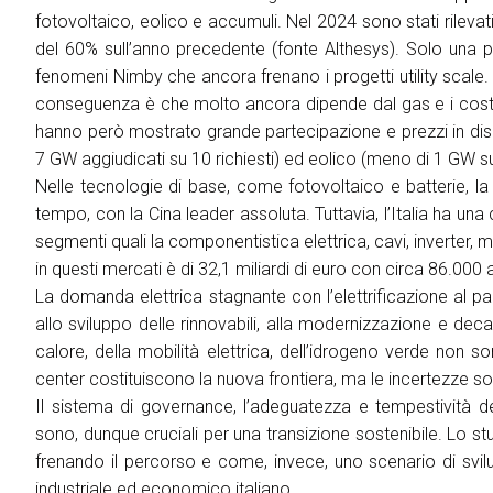
Palinsesto Convegnistico
fotovoltaico, eolico e accumuli. Nel 2024 sono stati rilevat
del 60% sull’anno precedente (fonte Althesys). Solo una pa
MEDIA ROOM
fenomeni Nimby che ancora frenano i progetti utility scale. N
News e comunicati
conseguenza è che molto ancora dipende dal gas e i costi 
Per accreditarsi
hanno però mostrato grande partecipazione e prezzi in disc
Info e contatti
7 GW aggiudicati su 10 richiesti) ed eolico (meno di 1 GW su
Servizi per i media
Nelle tecnologie di base, come fotovoltaico e batterie, la 
Scarica il press kit
tempo, con la Cina leader assoluta. Tuttavia, l’Italia ha una 
segmenti quali la componentistica elettrica, cavi, inverter, m
HOSTED BUYERS
in questi mercati è di 32,1 miliardi di euro con circa 86.000 
Business Matching & Networking
La domanda elettrica stagnante con l’elettrificazione al palo
INFO UTILI
allo sviluppo delle rinnovabili, alla modernizzazione e dec
Come arrivare
calore, della mobilità elettrica, dell’idrogeno verde non s
Accessibilità di quartiere
center costituiscono la nuova frontiera, ma le incertezze 
Il sistema di governance, l’adeguatezza e tempestività del
Faq
sono, dunque cruciali per una transizione sostenibile. Lo st
Richiedi Info
frenando il percorso e come, invece, uno scenario di svilu
INSIGHT
industriale ed economico italiano.