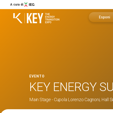
A cura di:
Esponi
Richiedi u
Menù
Area riser
ABOUT
About KEY
Info utili
Settori espositivi
Call for Start-Up
Promuovi i
EVENTO
Collaborazioni e partner
KEY ENERGY S
Sostenibilità
Newsletter
Main Stage - Cupola Lorenzo Cagnoni, Hall 
Contatti