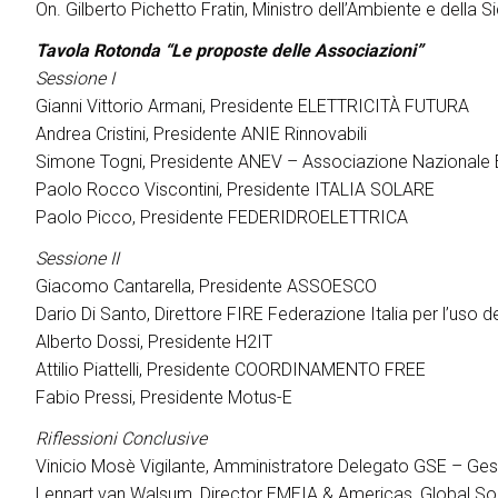
On. Gilberto Pichetto Fratin, Ministro dell’Ambiente e della 
Tavola Rotonda “Le proposte delle Associazioni”
Sessione I
Gianni Vittorio Armani, Presidente ELETTRICITÀ FUTURA
Andrea Cristini, Presidente ANIE Rinnovabili
Simone Togni, Presidente ANEV – Associazione Nazionale 
Paolo Rocco Viscontini, Presidente ITALIA SOLARE
Paolo Picco, Presidente FEDERIDROELETTRICA
Sessione II
Giacomo Cantarella, Presidente ASSOESCO
Dario Di Santo, Direttore FIRE Federazione Italia per l’uso de
Alberto Dossi, Presidente H2IT
Attilio Piattelli, Presidente COORDINAMENTO FREE
ESPONI A KEY27
Fabio Pressi, Presidente Motus-E
Riflessioni Conclusive
Vinicio Mosè Vigilante, Amministratore Delegato GSE – Gest
Lennart van Walsum, Director EMEIA & Americas, Global Sol