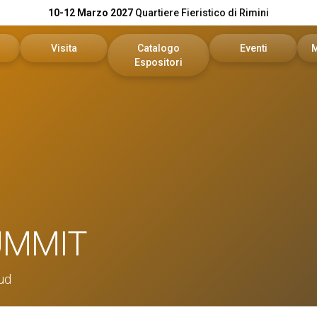
10-12 Marzo 2027
Quartiere Fieristico di Rimini
Visita
Catalogo
Eventi
Espositori
n preventivo
Area riservata visitatori
Catalogo KEY
Palinsesto Convegn
vata espositori
Biglietti
Catalogo DPE
Comitato Tecnico Sc
Info utili
On Demand
l tuo brand
Come arrivare
Report
UMMIT
Faq
Sud