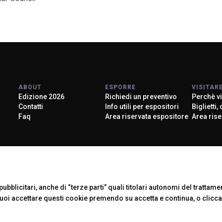
ABOUT
ESPORRE
VISITAR
Edizione 2026
Richiedi un preventivo
Perchè vi
Contatti
Info utili per espositori
Biglietti,
Faq
Area riservata espositore
Area rise
Official Car
ubblicitari, anche di “terze parti” quali titolari autonomi del trattament
Puoi accettare questi cookie premendo su accetta e continua, o clicc