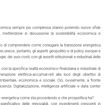
conomica sempre più complessa stanno ponendo nuove sfide
ne, mettendone in discussione la sostenibilità economica e
tivo di comprendere come coniugare la transizione energetica
i unisce, pertanto, gli aspetti geopolitici e di policy europei e
e, dei suoi costi, con gli assetti istituzionali e industriali delle
on la specifica realtà economico-finanziaria e industriale di
erazione elettrica-accumuli-reti alla luce degli obiettivi di
 ambientale, economica e sociale. Ciò, ovviamente, a fronte
ienza. Digitalizzazione, intelligenza artificiale e data center
zione energetica come sta procedendo e che prospettiva ha?
gnificativo delle rinnovabili, con investimenti crescenti in