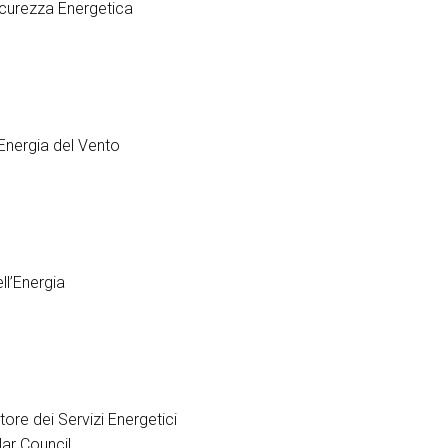
Sicurezza Energetica
Energia del Vento
ll’Energia
arrow_circle_right
SCOPRI LA MANIFESTAZI
ore dei Servizi Energetici
ar Council