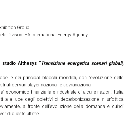
xhibition Group
kets Divison IEA International Energy Agency
 studio Althesys “
Transizione energetica scenari globali,
Scopri di più
ropei e dei principali blocchi mondiali, con l’evoluzione delle
ustriali dei vari player nazionali e sovranazionali.
About KEY
a” economico-finanziaria e industriale di alcune nazioni, Italia
i alla luce degli obiettivi di decarbonizzazione in un’ottica
vviamente, a fronte dell’evoluzione della domanda e quindi
ver di queste ultime.