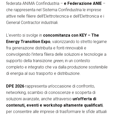
federata ANIMA Confindustria –
e Federazione ANIE
–
arrow_circle_right
ESPONI A KEY27
che rappresenta nel Sistema Confindustria le imprese
attive nelle filiere dell’Elettrotecnica e dell’Elettronica e i
General Contractor industriali.
person
AREA RISERVATA VISITATORI
L’evento si svolge in
concomitanza con KEY – The
Energy Transition Expo
, valorizzando lo stretto legame
IT
EN
A cura di:
fra generazione distribuita e fonti rinnovabili e
coinvolgendo l’intera filiera delle soluzioni e tecnologie a
supporto della transizione
green
, in un contesto
completo e integrato che va dalla produzione sostenibile
di energia al suo trasporto e distribuzione.
DPE 2026
rappresenta un’occasione di confronto,
networking, scambio di conoscenze e scoperta di
soluzioni avanzate, anche attraverso
un’offerta di
contenuti, eventi e workshop altamente qualificati
,
per consentire alle imprese di trasformare le sfide attuali