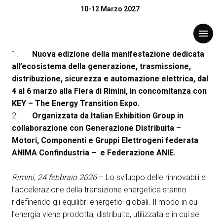
COMUNICATO STAMPA
10-12 Marzo 2027
DPE – INTERNATIONAL
download
Comunicato n. 8 del 24/02/2026 (
SCARICA
)
menu
ELECTRICITY EXPO 2026
ACCELERA LA
1.
Nuova edizione della manifestazione dedicata
TRASFORMAZIONE DEL
all’ecosistema della generazione, trasmissione,
Menù
arrow_right
distribuzione, sicurezza e automazione elettrica, dal
SISTEMA ELETTRICO
4 al 6 marzo alla Fiera di Rimini, in concomitanza con
Esponi
arrow_right
KEY – The Energy Transition Expo.
2.
Organizzata da Italian Exhibition Group in
collaborazione con Generazione Distribuita –
Visita
arrow_right
Motori, Componenti e Gruppi Elettrogeni federata
ANIMA Confindustria – e Federazione ANIE.
Catalogo Espositori 2026
arrow_right
Rimini, 24 febbraio 2026
– Lo sviluppo delle rinnovabili e
l’accelerazione della transizione energetica stanno
Eventi
arrow_right
ridefinendo gli equilibri energetici globali. Il modo in cui
l’energia viene prodotta, distribuita, utilizzata e in cui se