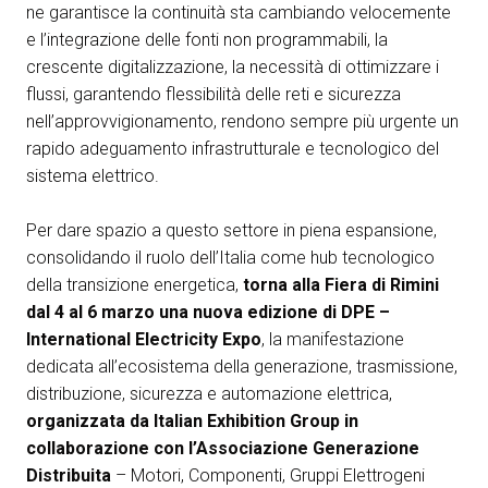
Media Room
arrow_right
ne garantisce la continuità sta cambiando velocemente
e l’integrazione delle fonti non programmabili, la
crescente digitalizzazione, la necessità di ottimizzare i
Esporre
S
flussi, garantendo flessibilità delle reti e sicurezza
Prenota il tuo spazio
A
nell’approvvigionamento, rendono sempre più urgente un
rapido adeguamento infrastrutturale e tecnologico del
sistema elettrico.
Per dare spazio a questo settore in piena espansione,
consolidando il ruolo dell’Italia come hub tecnologico
della transizione energetica,
torna alla Fiera di Rimini
S
dal 4 al 6 marzo
una nuova edizione di
DPE –
International Electricity Expo
, la manifestazione
dedicata all’ecosistema della generazione, trasmissione,
distribuzione, sicurezza e automazione elettrica,
organizzata da Italian Exhibition Group in
collaborazione con l’Associazione Generazione
Distribuita
– Motori, Componenti, Gruppi Elettrogeni