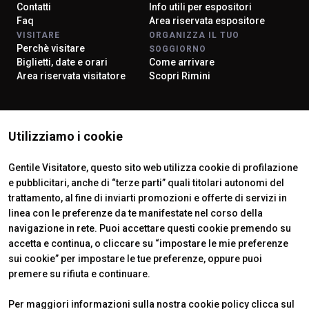
Contatti
Info utili per espositori
Faq
Area riservata espositore
VISITARE
ORGANIZZA IL TUO
Perchè visitare
SOGGIORNO
Biglietti, date e orari
Come arrivare
Area riservata visitatore
Scopri Rimini
ISTITUTI CERTIFICATORI
Utilizziamo i cookie
Gentile Visitatore, questo sito web utilizza cookie di profilazione
e pubblicitari, anche di “terze parti” quali titolari autonomi del
trattamento, al fine di inviarti promozioni e offerte di servizi in
linea con le preferenze da te manifestate nel corso della
navigazione in rete. Puoi accettare questi cookie premendo su
accetta e continua, o cliccare su “impostare le mie preferenze
sui cookie” per impostare le tue preferenze, oppure puoi
premere su rifiuta e continuare.
Official Carrier
Per maggiori informazioni sulla nostra cookie policy clicca sul