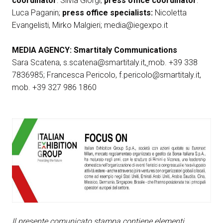
coordinator
: Silvia Giorgi;
press office coordinator
:
Luca Paganin;
press office specialists:
Nicoletta
Evangelisti, Mirko Malgieri;
media@iegexpo.it
MEDIA AGENCY: Smartitaly Communications
Sara Scatena,
s.scatena@smartitaly.it
,
mob. +39 338
7836985; Francesca Pericolo,
f.pericolo@smartitaly.it
,
mob. +39 327 986 1860
Il presente comunicato stampa contiene elementi