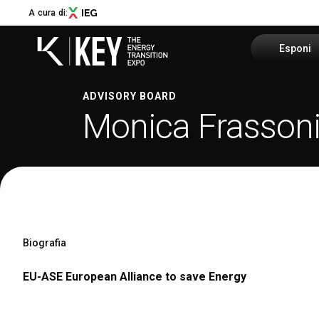
A cura di:
Esponi
ADVISORY BOARD
Richiedi u
Monica Frasson
Menù
Area riser
ABOUT
About KEY
Info utili
Settori espositivi
Call for Start-Up
Promuovi i
Collaborazioni e partner
Biografia
Sostenibilità
Newsletter
EU-ASE European Alliance to save Energy
Contatti