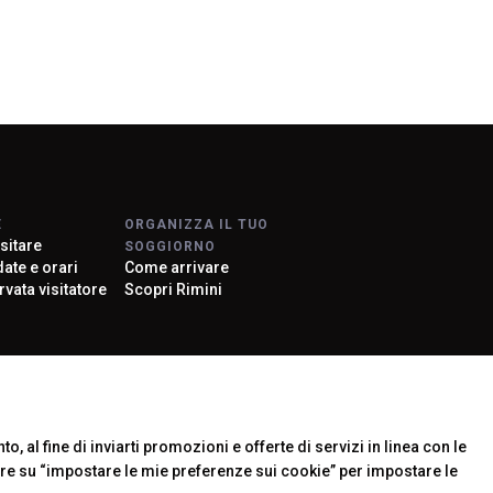
arrow_drop_down
arrow_drop_down
E
ORGANIZZA IL TUO
sitare
SOGGIORNO
 date e orari
Come arrivare
rvata visitatore
Scopri Rimini
arrow_drop_down
rier
o, al fine di inviarti promozioni e offerte di servizi in linea con le
are su “impostare le mie preferenze sui cookie” per impostare le