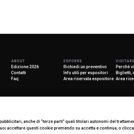
ABOUT
ESPORRE
VISITAR
Edizione 2026
Richiedi un preventivo
Perchè vi
Contatti
Info utili per espositori
Biglietti,
Faq
Area riservata espositore
Area rise
Official Car
ubblicitari, anche di “terze parti” quali titolari autonomi del trattament
Puoi accettare questi cookie premendo su accetta e continua, o clicc