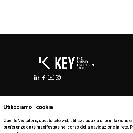
ESPORRE
Richiedi un preventivo
Perchè esporre
Info utili per espositori
Pacchetti di visibilità
Area riservata espositori
VISITARE
Perchè visitare
Info utili visitatori
Catalogo espositori
Area riservata visitatori
Biglietti
ISTITUTI CERTIFICATORI
EVENTI
Utilizziamo i cookie
On Demand
Call for paper
Gentile Visitatore, questo sito web utilizza cookie di profilazione e p
preferenze da te manifestate nel corso della navigazione in rete. 
Comitato Tecnico Scientifico