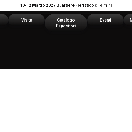
10-12 Marzo 2027
Quartiere Fieristico di Rimini
Visita
Catalogo
Eventi
Espositori
n preventivo
Area riservata visitatori
Catalogo KEY
Palinsesto Convegn
i
vata espositori
Biglietti
Catalogo DPE
Comitato Tecnico Sc
Info utili
On Demand
l tuo brand
Come arrivare
Report
Faq