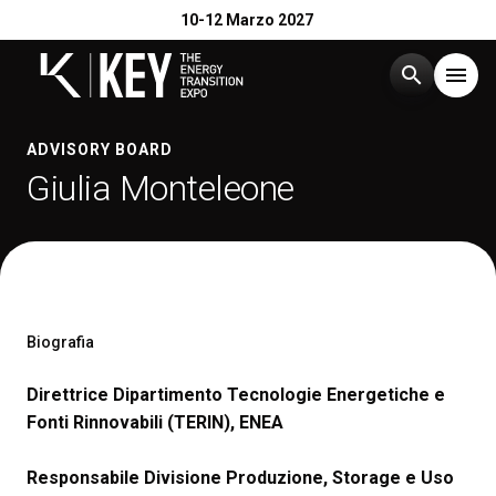
10-12 Marzo 2027
search
menu
Menù
ADVISORY BOARD
arrow_right
Giulia Monteleone
Esponi
arrow_right
Visita
arrow_right
Biografia
Catalogo Espositori 2026
arrow_right
Direttrice Dipartimento Tecnologie Energetiche e
Fonti Rinnovabili (TERIN), ENEA
Eventi
arrow_right
Responsabile Divisione Produzione, Storage e Uso