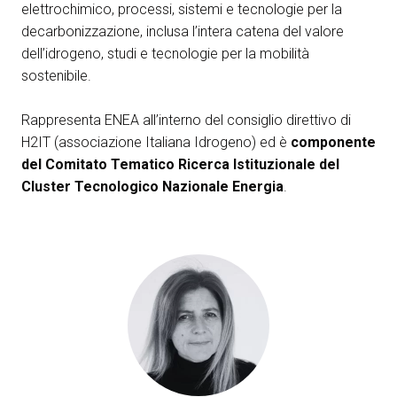
elettrochimico, processi, sistemi e tecnologie per la
arrow_circle_right
decarbonizzazione, inclusa l’intera catena del valore
ESPONI A KEY27
dell’idrogeno, studi e tecnologie per la mobilità
sostenibile.
person
AREA RISERVATA VISITATORI
Rappresenta ENEA all’interno del consiglio direttivo di
H2IT (associazione Italiana Idrogeno) ed è
componente
IT
EN
A cura di:
del Comitato Tematico Ricerca Istituzionale del
Cluster Tecnologico Nazionale Energia
.