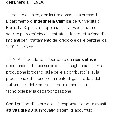
Media Room
dell’Energia – ENEA
arrow_right
Ingegnere chimico, con laurea conseguita presso il
Esporre
S
Dipartimento di
Ingegneria Chimica
dell’Università di
Roma La Sapienza. Dopo una prima esperienza nel
Prenota il tuo spazio
A
settore petrolchimico, incentrata sulla progettazione di
impianti per il trattamento del greggio e delle benzine, dal
2001 è in ENEA.
In ENEA ha condotto un percorso da
ricercatrice
occupandosi di studi sui processi e sugli impianti per la
S
produzione idrogeno, sulle celle a combustibile, sulla
produzione ed il condizionamento di gas prodotti dal
trattamento delle biomasse ed in generale sulle
tecnologie per la decarbonizzazione.
Con il gruppo di lavoro di cui è responsabile porta avanti
attività di R&D
su innovativi sistemi di accumulo