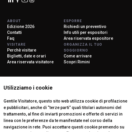
ABOUT
ESPORRE
Edizione 2026
Richiedi un preventivo
Contatti
Info utili per espositori
Faq
Area riservata espositore
VISITARE
ORGANIZZA IL TUO
Perchè visitare
SOGGIORNO
Biglietti, date e orari
Come arrivare
Area riservata visitatore
Scopri Rimini
ISTITUTI CERTIFICATORI
Utilizziamo i cookie
Gentile Visitatore, questo sito web utilizza cookie di profilazione
e pubblicitari, anche di “terze parti” quali titolari autonomi del
trattamento, al fine di inviarti promozioni e offerte di servizi in
linea con le preferenze da te manifestate nel corso della
navigazione in rete. Puoi accettare questi cookie premendo su