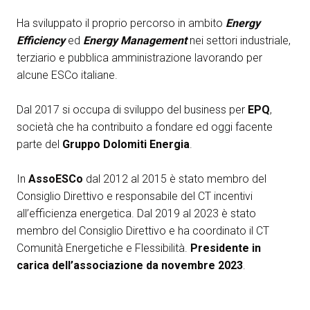
Media Room
arrow_right
Ha sviluppato il proprio percorso in ambito
Energy
Efficiency
ed
Energy Management
nei settori industriale,
Esporre
S
terziario e pubblica amministrazione lavorando per
alcune ESCo italiane.
Prenota il tuo spazio
A
Dal 2017 si occupa di sviluppo del business per
EPQ
,
società che ha contribuito a fondare ed oggi facente
parte del
Gruppo Dolomiti Energia
.
In
AssoESCo
dal 2012 al 2015 è stato membro del
S
Consiglio Direttivo e responsabile del CT incentivi
all’efficienza energetica. Dal 2019 al 2023 è stato
membro del Consiglio Direttivo e ha coordinato il CT
Comunità Energetiche e Flessibilità.
Presidente in
carica dell’associazione da novembre 2023
.