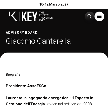
10-12 Marzo 2027
search
menu
Menù
ADVISORY BOARD
arrow_right
Giacomo Cantarella
Esponi
arrow_right
Visita
arrow_right
Biografia
Catalogo Espositori 2026
arrow_right
Presidente AssoESCo
Eventi
arrow_right
Laureato in ingegneria energetica
ed
Esperto in
Gestione dell’Energia
, lavora nel settore dal 2008.