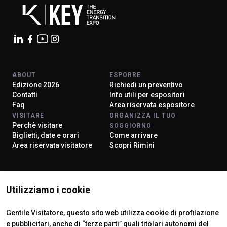
ABOUT
ESPORRE
Edizione 2026
Richiedi un preventivo
Contatti
Info utili per espositori
Faq
Area riservata espositore
VISITARE
ORGANIZZA IL TUO
Perchè visitare
SOGGIORNO
Biglietti, date e orari
Come arrivare
Area riservata visitatore
Scopri Rimini
ISTITUTI CERTIFICATORI
Utilizziamo i cookie
Gentile Visitatore, questo sito web utilizza cookie di profilazione
e pubblicitari, anche di “terze parti” quali titolari autonomi del