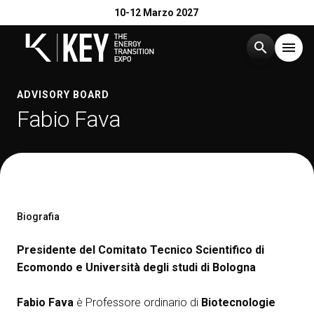
10-12 Marzo 2027
search
menu
Menù
ADVISORY BOARD
arrow_right
Fabio Fava
Esponi
arrow_right
Visita
arrow_right
Biografia
Catalogo Espositori 2026
arrow_right
Presidente del Comitato Tecnico Scientifico di
Ecomondo e Università degli studi di Bologna
Eventi
arrow_right
Fabio Fava
è Professore ordinario di
Biotecnologie