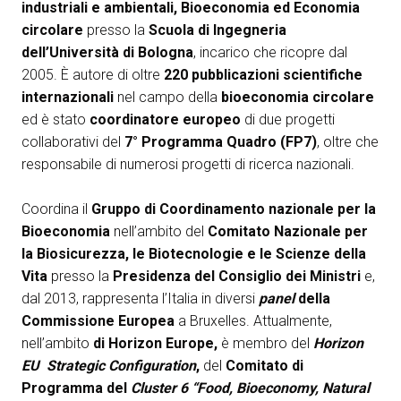
Media Room
industriali e ambientali, Bioeconomia ed Economia
arrow_right
circolare
presso la
Scuola di Ingegneria
dell’Università di Bologna
, incarico che ricopre dal
Esporre
S
2005. È autore di oltre
220 pubblicazioni scientifiche
internazionali
nel campo della
bioeconomia circolare
Prenota il tuo spazio
A
ed è stato
coordinatore europeo
di due progetti
collaborativi del
7° Programma Quadro (FP7)
, oltre che
responsabile di numerosi progetti di ricerca nazionali.
Coordina il
Gruppo di Coordinamento nazionale per la
Bioeconomia
nell’ambito del
Comitato Nazionale per
S
la Biosicurezza, le Biotecnologie e le Scienze della
Vita
presso la
Presidenza del Consiglio dei Ministri
e,
dal 2013, rappresenta l’Italia in diversi
panel
della
Commissione Europea
a Bruxelles. Attualmente,
nell’ambito
di Horizon Europe,
è membro del
Horizon
EU
Strategic Configuration
,
del
Comitato di
Programma del
Cluster 6 “Food, Bioeconomy, Natural