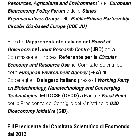
Resources, Agriculture and Environment”
, dell’
European
arrow_circle_right
Bioeconomy Policy Forum
e dello
States
ESPONI A KEY27
Representatives Group
della
Public-Private Partnership
Circular Bio-based Europe (CBE JU)
.
person
AREA RISERVATA VISITATORI
È inoltre
Rappresentante italiano nel
Board of
Governors
del
Joint Research Centre
(JRC)
della
IT
EN
A cura di:
Commissione Europea,
Referente per la
Circular
Economy and Resource Use
nel Comitato Scientifico
della
European Environment Agency
(EEA)
di
Copenaghen,
Delegato italiano
presso il
Working Party
on Biotechnology, Nanotechnology and Converging
Technologies
dell’OCSE (OECD)
a Parigi e
Focal Point
per la Presidenza del Consiglio dei Ministri nella
G20
Bioeconomy Initiative
(GIB)
.
È il Presidente del Comitato Scientifico di Ecomondo
dal 2013
.