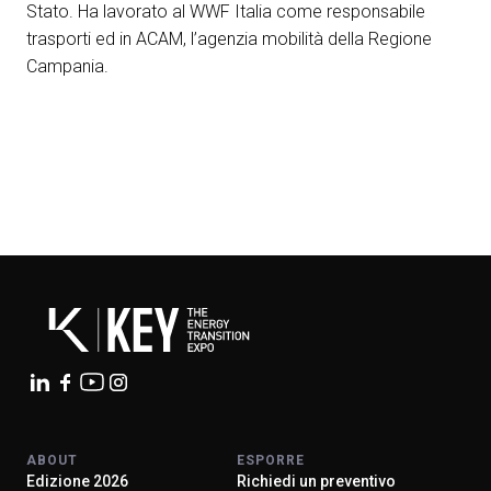
Stato. Ha lavorato al WWF Italia come responsabile
arrow_circle_right
trasporti ed in ACAM, l’agenzia mobilità della Regione
ESPONI A KEY27
Campania.
person
AREA RISERVATA VISITATORI
IT
EN
A cura di:
ABOUT
ESPORRE
Edizione 2026
Richiedi un preventivo