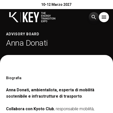
10-12 Marzo 2027
search
menu
Menù
ADVISORY BOARD
arrow_right
Anna Donati
Esponi
arrow_right
Visita
arrow_right
Biografia
Catalogo Espositori 2026
arrow_right
Anna Donati, ambientalista, esperta di mobilità
sostenibile e infrastrutture di trasporto
.
Eventi
arrow_right
Collabora con Kyoto Club
, responsabile mobilità,