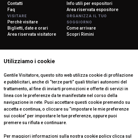
Contatti
Info utili per espositori
Faq
Area riservata espositore
VISITARE
ORGANIZZA IL TUO
Perchè visitare
SOGGIORNO
Biglietti, date e orari
Come arrivare
Area riservata visitatore
Scopri Rimini
ISTITUTI CERTIFICATORI
Utilizziamo i cookie
Gentile Visitatore, questo sito web utilizza cookie di profilazione
e pubblicitari, anche di “terze parti” quali titolari autonomi del
trattamento, al fine di inviarti promozioni e offerte di servizi in
linea con le preferenze da te manifestate nel corso della
navigazione in rete. Puoi accettare questi cookie premendo su
accetta e continua, o cliccare su “impostare le mie preferenze
sui cookie” per impostare le tue preferenze, oppure puoi
premere su rifiuta e continuare.
Official Carrier
Per maggiori informazioni sulla nostra cookie policy clicca sul