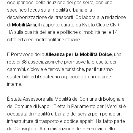
Media Room
occupandosi della riduzione dei gas serra, con uno
arrow_right
specifico focus sulla mobilità urbana e la
decarbonizzazione dei trasporti. Collabora alla redazione
Esporre
S
di
MobilitAria
, il rapporto curato da Kyoto Club e CNR
IIA sulla qualità dell’aria e politiche di mobilità nelle 14
Prenota il tuo spazio
A
città ed aree metropolitane italiane.
È Portavoce della
Alleanza per la Mobilità Dolce
, una
rete di 38 associazioni che promuove la crescita dei
cammini, ciclovie e ferrovie turistiche, per il turismo
sostenibile ed il sostegno ai piccoli borghi ed aree
S
interne.
È stata Assessore alla Mobilità del Comune di Bologna e
del Comune di Napoli. Eletta in Parlamento per i Verdi si è
occupata di mobilità urbana e dei servizi per i pendolari,
infrastrutture di trasporto e codice appalti. Ha fatto parte
del Consiglio di Amministrazione delle Ferrovie dello