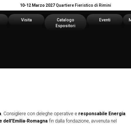
10-12 Marzo 2027
Quartiere Fieristico di Rimini
Visita
Catalogo
Eventi
Espositori
n preventivo
Area riservata visitatori
Catalogo KEY
Palinsesto Convegn
vata espositori
Biglietti
Catalogo DPE
Comitato Tecnico Sc
Info utili
On Demand
l tuo brand
Come arrivare
Report
Faq
a
. Consigliere con deleghe operative e
responsabile Energia
le dell’Emilia-Romagna
fin dalla fondazione, avvenuta nel