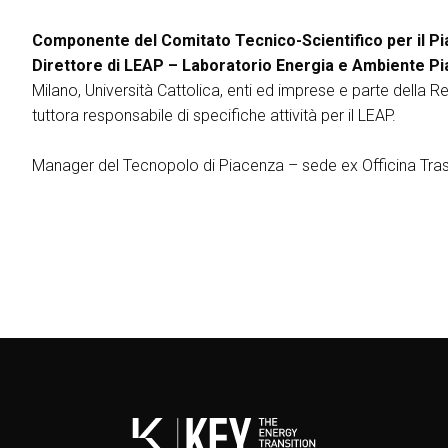
ESPORRE
Richiedi un preventivo
Componente del Comitato Tecnico-Scientifico per il P
Perchè esporre
Direttore di LEAP – Laboratorio Energia e Ambiente P
Info utili per espositori
Milano, Università Cattolica, enti ed imprese e parte della 
Pacchetti di visibilità
tuttora responsabile di specifiche attività per il LEAP.
Area riservata espositori
Manager del Tecnopolo di Piacenza – sede ex Officina Tras
VISITARE
Perchè visitare
Info utili visitatori
Catalogo espositori
Area riservata visitatori
Biglietti
EVENTI
On Demand
Call for paper
Comitato Tecnico Scientifico