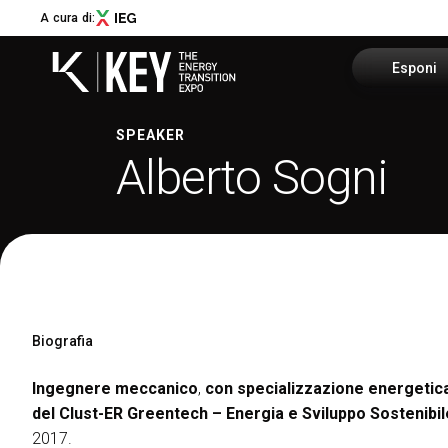
A cura di:
Esponi
SPEAKER
Richiedi u
Alberto Sogni
Menù
Area riser
ABOUT
About KEY
Info utili
Settori espositivi
Call for Start-Up
Promuovi i
Collaborazioni e partner
Biografia
Sostenibilità
Newsletter
Ingegnere meccanico
,
con specializzazione energetic
Contatti
del Clust-ER Greentech – Energia e Sviluppo Sostenibi
2017.