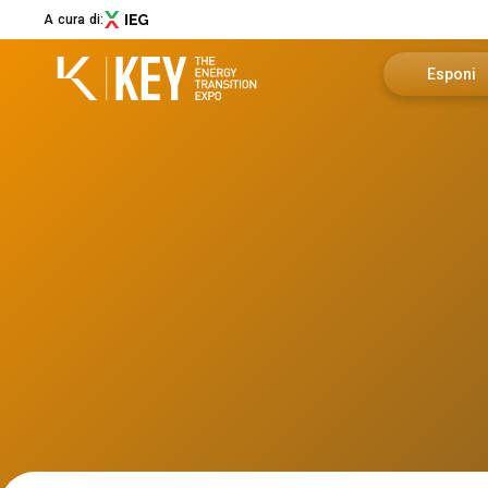
A cura di:
Esponi
Richiedi u
Menù
Area riser
ABOUT
About KEY
Info utili
Settori espositivi
Call for Start-Up
Promuovi i
Collaborazioni e partner
Sostenibilità
Newsletter
Contatti