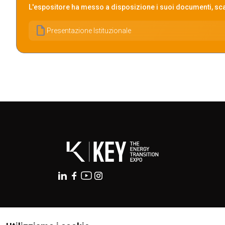
L'espositore ha messo a disposizione i suoi documenti, scar
draft
Presentazione Istituzionale
ESPONI A KEY27
ISTITUTI CERTIFICATORI