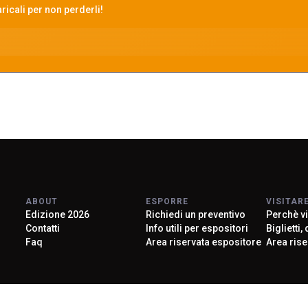
icali per non perderli!
ABOUT
ESPORRE
VISITAR
Edizione 2026
Richiedi un preventivo
Perchè vi
Contatti
Info utili per espositori
Biglietti,
arrow_circle_right
SCOPRI LA MANIFESTAZI
Faq
Area riservata espositore
Area rise