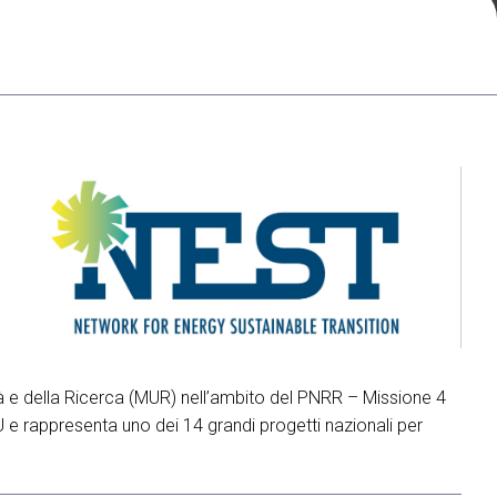
arrow_drop_down
arrow_drop_down
arrow_drop_down
à e della Ricerca (MUR) nell’ambito del PNRR – Missione 4
U e rappresenta uno dei 14 grandi progetti nazionali per