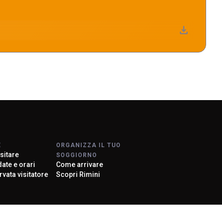
download
E
ORGANIZZA IL TUO
sitare
SOGGIORNO
 date e orari
Come arrivare
arrow_circle_right
ONE
rvata visitatore
Scopri Rimini