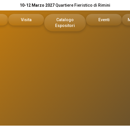
10-12 Marzo 2027
Quartiere Fieristico di Rimini
Visita
Catalogo
Eventi
Espositori
n preventivo
Area riservata visitatori
Catalogo KEY
Palinsesto Convegn
vata espositori
Biglietti
Catalogo DPE
Comitato Tecnico Sc
Info utili
On Demand
l tuo brand
Come arrivare
Report
Faq