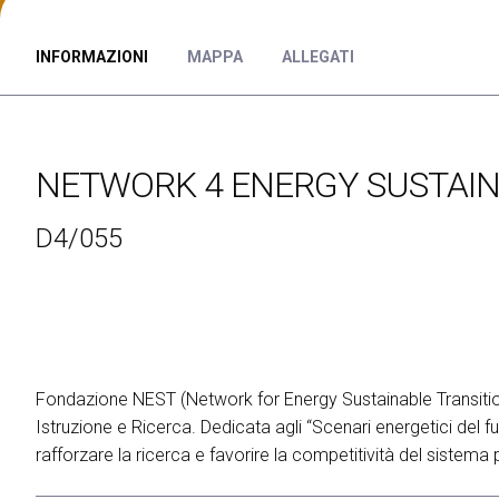
ESPORRE
Richiedi un preventivo
Perchè esporre
INFORMAZIONI
MAPPA
ALLEGATI
Info utili per espositori
Pacchetti di visibilità
Area riservata espositori
NETWORK 4 ENERGY SUSTAINA
VISITARE
Perchè visitare
D4/055
Info utili visitatori
Catalogo espositori
Area riservata visitatori
Biglietti
EVENTI
Fondazione NEST (Network for Energy Sustainable Transition
On Demand
Istruzione e Ricerca. Dedicata agli “Scenari energetici del 
Call for paper
rafforzare la ricerca e favorire la competitività del sistema
Comitato Tecnico Scientifico