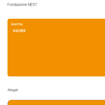
Blog
Fondazione NEST
Report
OLTRE KEY
MAPPA
Key Choice
D4/055
Green Jobs & Skills
ORGANIZZA IL TUO SOGGIORNO
Scopri Rimini
Esporre
Prenota il tuo spazio
Allegati