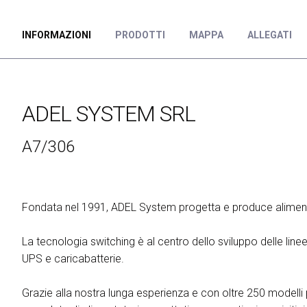
ESPORRE
Richiedi un preventivo
Perchè esporre
INFORMAZIONI
PRODOTTI
MAPPA
ALLEGATI
Info utili per espositori
Pacchetti di visibilità
Area riservata espositori
ADEL SYSTEM SRL
VISITARE
Perchè visitare
A7/306
Info utili visitatori
Catalogo espositori
Area riservata visitatori
Fondata nel 1991, ADEL System progetta e produce alimentato
Biglietti
La tecnologia switching è al centro dello sviluppo delle linee
EVENTI
On Demand
UPS e caricabatterie.
Call for paper
Grazie alla nostra lunga esperienza e con oltre 250 modelli
Comitato Tecnico Scientifico