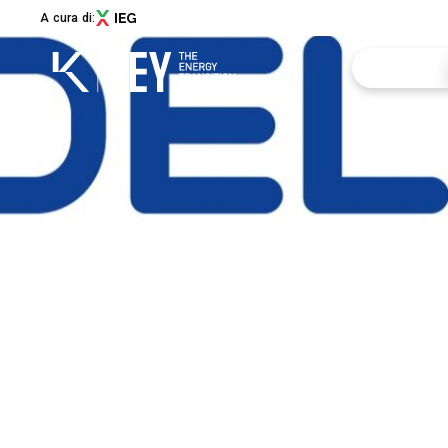
A cura di:
Esponi
Richiedi u
Menù
Area riser
ABOUT
About KEY
Info utili
Settori espositivi
Call for Start-Up
Promuovi i
Collaborazioni e partner
Sostenibilità
Newsletter
Contatti