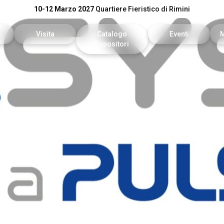
10-12 Marzo 2027
Quartiere Fieristico di Rimini
Visita
Catalogo
Eventi
Espositori
n preventivo
Area riservata visitatori
Catalogo KEY
Palinsesto Convegn
vata espositori
Biglietti
Catalogo DPE
Comitato Tecnico Sc
Info utili
On Demand
l tuo brand
Come arrivare
Report
Faq