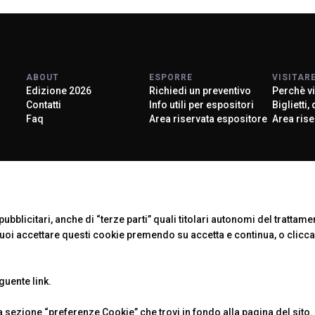
ABOUT
ESPORRE
VISITAR
Edizione 2026
Richiedi un preventivo
Perchè vi
Contatti
Info utili per espositori
Biglietti,
Faq
Area riservata espositore
Area rise
Official Car
ubblicitari, anche di “terze parti” quali titolari autonomi del trattament
Puoi accettare questi cookie premendo su accetta e continua, o clicc
eguente
link
.
 Rimini (Italy) - Registro Imprese Rimini e C.F./P.I. 00139440408 - Cap.
-
Cookie Policy
-
Preferenze Cookie
sezione “preferenze Cookie” che trovi in fondo alla pagina del sito.