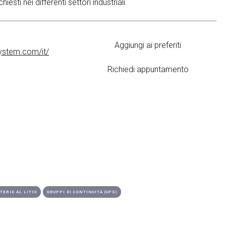
iesti nei differenti settori industriali.
Aggiungi ai preferiti
ystem.com/it/
Richiedi appuntamento
TERIE AL LITIO
GRUPPI DI CONTINUITÀ (UPS)