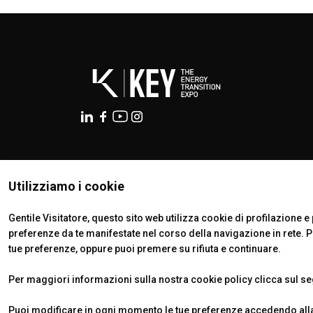
ISTITUTI CERTIFICATORI
Utilizziamo i cookie
Gentile Visitatore, questo sito web utilizza cookie di profilazione e p
preferenze da te manifestate nel corso della navigazione in rete. 
tue preferenze, oppure puoi premere su rifiuta e continuare.
Per maggiori informazioni sulla nostra cookie policy clicca sul s
© 2026
ITALIAN EXHIBITION GROUP SpA - Via Emilia 155, 47921
Soc. 52.214.897 i.v. -
Copyright & disclaimer
-
Privacy Policy
Puoi modificare in ogni momento le tue preferenze accedendo alla 