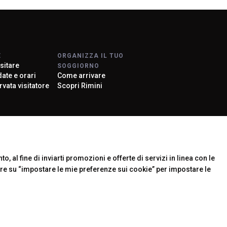
E
ORGANIZZA IL TUO
sitare
SOGGIORNO
 date e orari
Come arrivare
rvata visitatore
Scopri Rimini
rier
o, al fine di inviarti promozioni e offerte di servizi in linea con le
are su “impostare le mie preferenze sui cookie” per impostare le