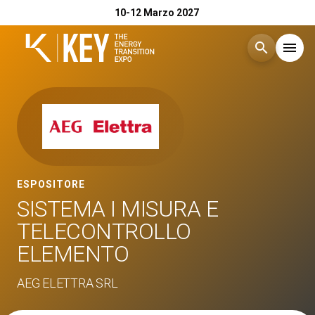
10-12 Marzo 2027
search
menu
Menù
arrow_right
Esponi
arrow_right
ESPOSITORE
Visita
arrow_right
SISTEMA I MISURA E
TELECONTROLLO
Catalogo Espositori 2026
arrow_right
ELEMENTO
Eventi
arrow_right
AEG ELETTRA SRL