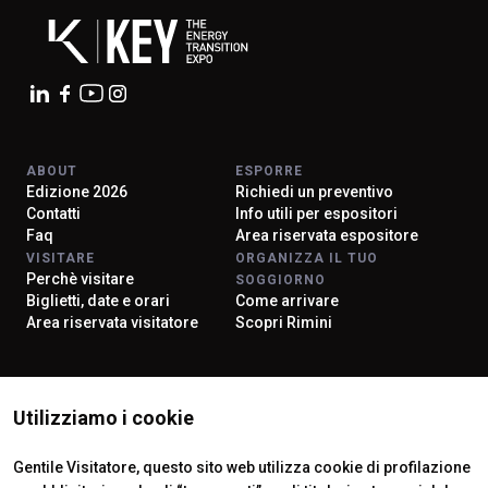
ABOUT
ESPORRE
Edizione 2026
Richiedi un preventivo
Contatti
Info utili per espositori
Faq
Area riservata espositore
VISITARE
ORGANIZZA IL TUO
Perchè visitare
SOGGIORNO
Biglietti, date e orari
Come arrivare
Area riservata visitatore
Scopri Rimini
ISTITUTI CERTIFICATORI
Utilizziamo i cookie
Gentile Visitatore, questo sito web utilizza cookie di profilazione