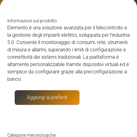
Media Room
arrow_right
Informazioni sul prodotto
Esporre
S
Elemento è una soluzione avanzata per il telecontrollo e
Prenota il tuo spazio
A
la gestione degli impianti elettrici, sviluppata per l’industria
5.0. Consente il monitoraggio di consumi, rete, strumenti
di misura e allarmi, superando i limiti di configurazione e
connettività dei sistemi tradizionali. La piattaforma è
altamente personalizzabile tramite dispositivi virtuali ed è
semplice da configurare grazie alla preconfigurazione a
banco.
S
Aggiungi ai preferiti
Categorie merceologiche