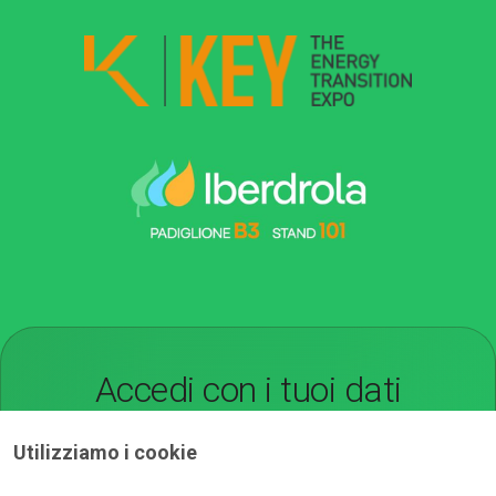
Accedi con i tuoi dati
Accedi all'area riservata di KEY inserendo Username e
Password
Utilizziamo i cookie
*
E-mail