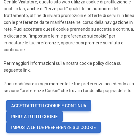
Gentile Visitatore, questo sito web utilizza cookie di profilazione e
pubblicitari, anche di “terze parti” quali titolari autonomi del
visibility
*
Password
trattamento, al fine di inviarti promozioni e offerte di servizi in linea
con le preferenze da te manifestate nel corso della navigazione in
Accedi
rete. Puoi accettare questi cookie premendo su accetta e continua,
o cliccare su “impostare le mie preferenze sui cookie” per
Password dimenticata?
impostare le tue preferenze, oppure puoi premere su rifiuta e
continuare.
Non hai ancora un account?
Registrati ora
Per maggiori informazioni sulla nostra cookie policy clicca sul
seguente
link
.
Puoi modificare in ogni momento le tue preferenze accedendo alla
sezione “preferenze Cookie” che trovi in fondo alla pagina del sito.
ACCETTA TUTTI I COOKIE E CONTINUA
RIFIUTA TUTTI I COOKIE
IMPOSTA LE TUE PREFERENZE SUI COOKIE
language
PREFERENZE COOKIE
IT