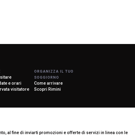
E
ORGANIZZA IL TUO
sitare
SOGGIORNO
 date e orari
Come arrivare
rvata visitatore
Scopri Rimini
rier
o, al fine di inviarti promozioni e offerte di servizi in linea con le