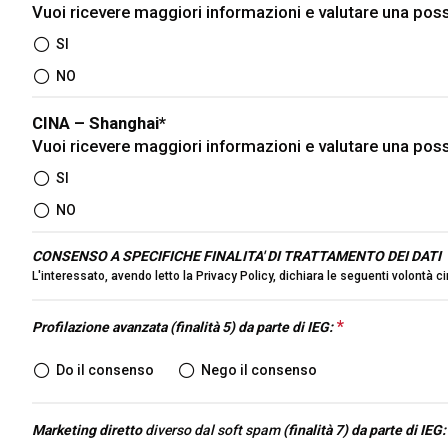
Vuoi ricevere maggiori informazioni e valutare una pos
Blog
Report
SI
NO
OLTRE KEY
Key Choice
CINA – Shanghai
*
Green Jobs & Skills
Vuoi ricevere maggiori informazioni e valutare una pos
ORGANIZZA IL TUO SOGGIORNO
SI
Scopri Rimini
NO
CONSENSO A SPECIFICHE FINALITA' DI TRATTAMENTO DEI DATI
Esporre
L'interessato, avendo letto la
Privacy Policy
, dichiara le seguenti volontà ci
Prenota il tuo spazio
*
This question
Profilazione avanzata (finalità 5) da parte di IEG:
Do il consenso
Nego il consenso
Marketing diretto
diverso dal soft spam
(finalità 7) da parte di IEG: