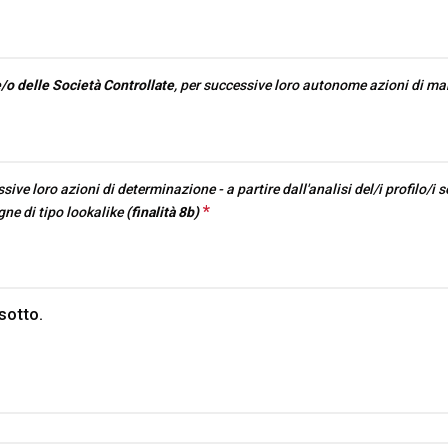
/o delle Società Controllate
, per successive loro autonome azioni di mar
ssive loro azioni di determinazione - a partire dall'analisi del/i profilo/i s
*
This question is required.
gne di tipo lookalike
(finalità 8b)
sotto.
arrow_circle_right
SCOPRI LA MANIFESTAZI