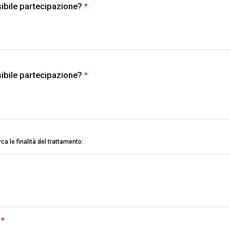
sibile partecipazione?
*
This question is required.
sibile partecipazione?
*
This question is required.
Scopri di più
rca le finalità del trattamento:
About KEY
 is required.
*
This question is required.