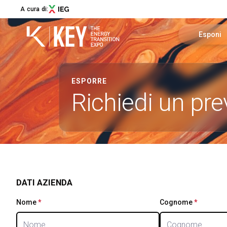
A cura di:
Esponi
Richiedi u
ESPORRE
Menù
Richiedi un pre
Area riser
ABOUT
About KEY
Info utili
Settori espositivi
Call for Start-Up
Promuovi i
Collaborazioni e partner
Skip survey header
Sostenibilità
DATI AZIENDA
Newsletter
Nome
*
This question is required.
Cognome
*
This que
Contatti