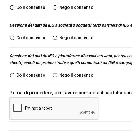
Do il consenso
Nego il consenso
Cessione dei dati da IEG a società o soggetti terzi
partners di IEG
e
Do il consenso
Nego il consenso
Cessione dei dati da IEG a piattaforme di social network
, per succe
clienti) aventi un profilo simile a quelli comunicati da IEG e campa
Do il consenso
Nego il consenso
Prima di procedere, per favore completa il captcha qui 
ESPONI A KEY27