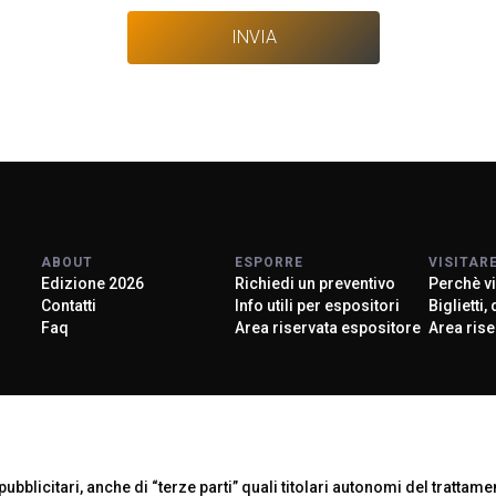
ABOUT
ESPORRE
VISITAR
Edizione 2026
Richiedi un preventivo
Perchè vi
Contatti
Info utili per espositori
Biglietti,
Faq
Area riservata espositore
Area rise
Official Car
ubblicitari, anche di “terze parti” quali titolari autonomi del trattament