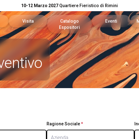
10-12 Marzo 2027
Quartiere Fieristico di Rimini
Visita
Catalogo
Eventi
Espositori
n preventivo
Area riservata visitatori
Catalogo KEY
Palinsesto Convegn
ventivo
vata espositori
Biglietti
Catalogo DPE
Comitato Tecnico Sc
Info utili
On Demand
l tuo brand
Come arrivare
Report
Faq
stion is required.
Ragione Sociale
*
This question is
In
required.