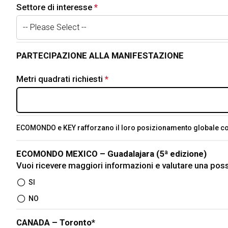
Palinsesto Convegnistico
Settore di interesse
*
This question is required.
MEDIA ROOM
News e comunicati
Per accreditarsi
PARTECIPAZIONE ALLA MANIFESTAZIONE
This questi
Info e contatti
Metri quadrati richiesti
*
This question is required.
Servizi per i media
Scarica il press kit
HOSTED BUYERS
Business Matching & Networking
ECOMONDO e KEY rafforzano il loro posizionamento globale con
INFO UTILI
ECOMONDO MEXICO – Guadalajara (5ª edizione)
Come arrivare
Vuoi ricevere maggiori informazioni e valutare una pos
Accessibilità di quartiere
SI
Faq
NO
Richiedi Info
CANADA – Toronto*
INSIGHT