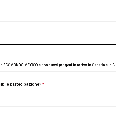
on requires a valid number format.
 ECOMONDO MEXICO e con nuovi progetti in arrivo in Canada e in C
sibile partecipazione?
*
This question is required.