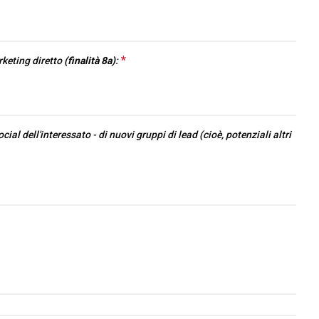
*
This question is required.
keting diretto
(finalità 8a)
:
ocial dell'interessato - di nuovi gruppi di lead (cioè, potenziali altri
arrow_circle_right
ONE